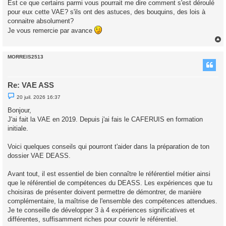
Est ce que certains parmi vous pourrait me dire comment s'est déroulé
n
o
pour eux cette VAE? s'ils ont des astuces, des bouquins, des lois à
n
connaitre absolument?
l
u
Je vous remercie par avance
MORREIS2513
t
Re: VAE ASS
M
20 juil. 2026 16:37
e
s
Bonjour,
s
J'ai fait la VAE en 2019. Depuis j'ai fais le CAFERUIS en formation
a
g
initiale.
e
n
o
Voici quelques conseils qui pourront t'aider dans la préparation de ton
n
dossier VAE DEASS.
l
u
Avant tout, il est essentiel de bien connaître le référentiel métier ainsi
que le référentiel de compétences du DEASS. Les expériences que tu
choisiras de présenter doivent permettre de démontrer, de manière
complémentaire, la maîtrise de l'ensemble des compétences attendues.
Je te conseille de développer 3 à 4 expériences significatives et
différentes, suffisamment riches pour couvrir le référentiel.