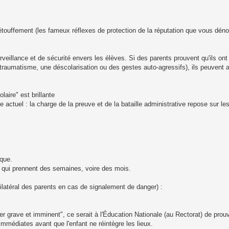
 l'étouffement (les fameux réflexes de protection de la réputation que vous déno
veillance et de sécurité envers les élèves. Si des parents prouvent qu'ils ont a
un traumatisme, une déscolarisation ou des gestes auto-agressifs), ils peuvent a
laire" est brillante
 actuel : la charge de la preuve et de la bataille administrative repose sur l
ique.
qui prennent des semaines, voire des mois.
 unilatéral des parents en cas de signalement de danger) :
ger grave et imminent", ce serait à l'Éducation Nationale (au Rectorat) de prou
mmédiates avant que l'enfant ne réintègre les lieux.