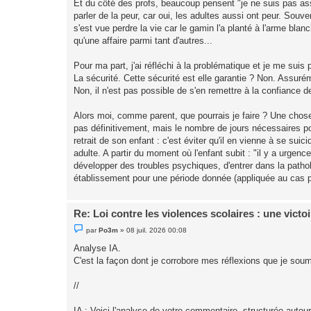
Et du côté des profs, beaucoup pensent "je ne suis pas ass
parler de la peur, car oui, les adultes aussi ont peur. Sou
s'est vue perdre la vie car le gamin l'a planté à l'arme bla
qu'une affaire parmi tant d'autres...
Pour ma part, j'ai réfléchi à la problématique et je me suis
La sécurité. Cette sécurité est elle garantie ? Non. Assu
Non, il n'est pas possible de s'en remettre à la confiance d
Alors moi, comme parent, que pourrais je faire ? Une chose
pas définitivement, mais le nombre de jours nécessaires pou
retrait de son enfant : c'est éviter qu'il en vienne à se suic
adulte. A partir du moment où l'enfant subit : "il y a urg
développer des troubles psychiques, d'entrer dans la patholo
établissement pour une période donnée (appliquée au cas pa
Re: Loi contre les violences scolaires : une victo
M
par
Po3m
»
08 juil. 2026 00:08
e
s
Analyse IA.
s
C'est la façon dont je corrobore mes réflexions que je soum
a
g
e
//
n
o
n
IA : Voici l'analyse de votre commentaire, structurée autou
l