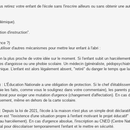
s retirez votre enfant de l'école sans l'inscrire ailleurs ou sans obtenir une auto
démique).
on d'instruction".
nce ?)
utiliser d'autres mécanismes pour mettre leur enfant à l'abri :
tion la plus proche de votre idée sur le moment. Si l'enfant subit un harcèleme
ses d'angoisse ou une phobie scolaire. Un médecin (généraliste, pédopsychiatr
hique. L'enfant est alors légalement absent, "retiré" du danger le temps que l
: L'Éducation Nationale a une obligation de protection. Si le chef d'établissem
u nie les faits, comme vous le soulignez dans votre commentaire), les parents p
rat pour exiger une mutation d'urgence (changement d'affectation). En cas d
issement, même en dehors de la carte scolaire.
 Depuis la loi de 2021, l'école à la maison n'est plus un simple droit déclarat
 est "l'existence d'une situation propre à l'enfant motivant le projet éducatif" 
au harcèlement). En cas d'urgence absolue, l'inscription au CNED (Centre Na
 pour déscolariser temporairement l'enfant et le mettre en sécurité.