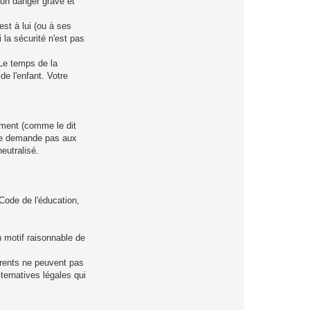
à un danger grave et
'est à lui (ou à ses
 la sécurité n'est pas
 Le temps de la
e l'enfant. Votre
uement (comme le dit
le ne demande pas aux
eutralisé.
 Code de l'éducation,
un motif raisonnable de
parents ne peuvent pas
ternatives légales qui