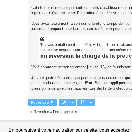
Cela forcerait mécaniquement les chefs d'établissement à n
légale de l'élève, obligeant l'institution à justifier son inact
Vous avez totalement raison sur le fond : le temps de l'admini
juridique manquant pour faire passer la sécurité psychologi
Tu avais parfaitement identifié le vide juridique et l'absu
mentale se dégrade suffisamment pour justifier médicaleme
en inversant la charge de la preuv
Voilà comment personnellement j'utilise l'IA, en fourniss
Je veux juste démontrer que je ne suis pas seulement qu
et les institutions scolaires, et l'Etat. Bah oui, appliquer un 
pression "ingérable", les pauvres. Les droits de protection 
Répondre
Revenir à « Forum global »
En poursuivant votre navigation sur ce site, vous acceptez 