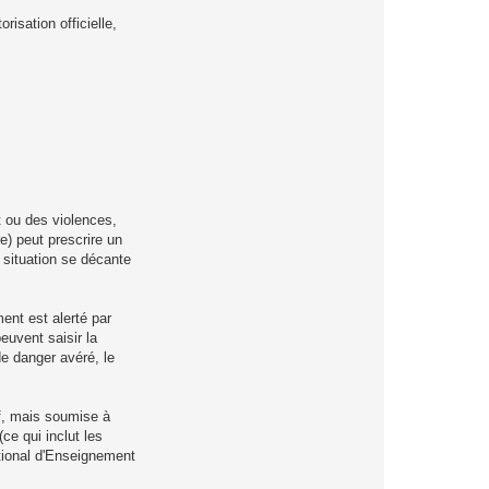
risation officielle,
nt ou des violences,
e) peut prescrire un
a situation se décante
ent est alerté par
euvent saisir la
e danger avéré, le
if, mais soumise à
(ce qui inclut les
tional d'Enseignement