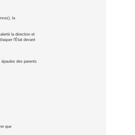
ncez), la
lerté la direction et
ttaquer l'État devant
es épaules des parents
ver que