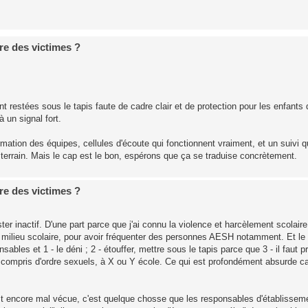
ire des victimes ?
 restées sous le tapis faute de cadre clair et de protection pour les enfants q
à un signal fort.
ation des équipes, cellules d'écoute qui fonctionnent vraiment, et un suivi qu
 terrain. Mais le cap est le bon, espérons que ça se traduise concrètement.
ire des victimes ?
ter inactif. D'une part parce que j'ai connu la violence et harcèlement scolair
 milieu scolaire, pour avoir fréquenter des personnes AESH notamment. Et le 
ables et 1 - le déni ; 2 - étouffer, mettre sous le tapis parce que 3 - il faut p
y compris d'ordre sexuels, à X ou Y école. Ce qui est profondément absurde car
est encore mal vécue, c'est quelque chosse que les responsables d'établissem