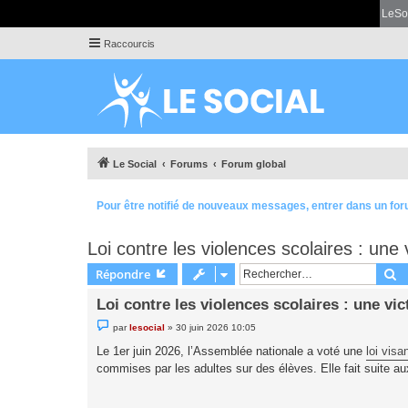
LeSo
Raccourcis
Le Social
Forums
Forum global
Pour être notifié de nouveaux messages, entrer dans un for
Loi contre les violences scolaires : une 
R
Répondre
Loi contre les violences scolaires : une vic
M
par
lesocial
»
30 juin 2026 10:05
e
s
Le 1er juin 2026, l’Assemblée nationale a voté une
loi visa
s
commises par les adultes sur des élèves. Elle fait suite a
a
g
e
n