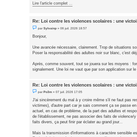
o
Lire l'article complet ...
n
l
u
Re: Loi contre les violences scolaires : une victo
M
par
Sylvainp
»
06 juil. 2026 18:57
e
s
Bonjour,
s
a
g
Une avancée nécessaire, clairement. Trop de situations sont
e
Poser la responsabilité des adultes noir sur blanc, c'est déj
n
o
n
Après, comme souvent, tout se jouera sur les moyens : form
l
u
signalement. Une loi ne vaut que par son application sur le
Re: Loi contre les violences scolaires : une victo
M
par
Po3m
»
07 juil. 2026 17:05
e
s
J'ai sincèrement du mal à y croire même s'il ne faut pas res
s
victimes), d'autre part car je sais comment ça se passe en
a
g
actuel, en cas de problème, de la part des adultes et respons
e
de l'établissement, ne pas associer des faits de violence/
n
o
faits divers, ça peut finir par éclater au grand jour...
n
l
u
Mais la transmission d'informations à caractère sensible 