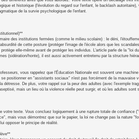
ogique et historique (l'évolution du regard sur l'enfant, le backlash autoritaire
ragmatique de la survie psychologique de l'enfant.
titutionnel)**
ire des institutions fermées (comme le milieu scolaire) : le déni, l'étouffeme
'absurdité de cette posture (protéger l'image de l'école alors que les scandales
se protège elle-même avant de protéger les individus. L'article parle de la "loi 
es (sidération/honte), il est aussi activement entretenu par la structure hiéra
professeurs, vous rappelez que l'Éducation Nationale est souvent une machine
 se positionner en "assistants sociaux" n'est pas forcément de la mauvaise v
détresse. De plus, votre rappel sur la peur des adultes (avec l'exemple trag
 aseptisé, mais un lieu où la violence réelle peut surgir, et où les adultes son
vot de votre texte. Vous concluez logiquement à une rupture totale de confia
olence", mais vous démontrez que sur le papier, la loi ne change pas la nature "f
lui opposer le principe de réalité.
élève**