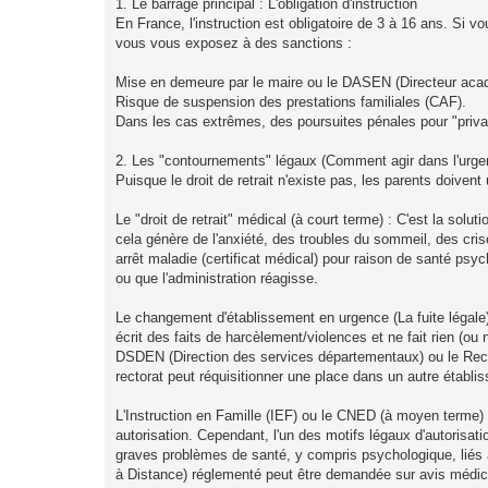
1. Le barrage principal : L'obligation d'instruction
En France, l'instruction est obligatoire de 3 à 16 ans. Si vou
vous vous exposez à des sanctions :
Mise en demeure par le maire ou le DASEN (Directeur aca
Risque de suspension des prestations familiales (CAF).
Dans les cas extrêmes, des poursuites pénales pour "privati
2. Les "contournements" légaux (Comment agir dans l'urge
Puisque le droit de retrait n'existe pas, les parents doivent 
Le "droit de retrait" médical (à court terme) : C'est la solu
cela génère de l'anxiété, des troubles du sommeil, des cri
arrêt maladie (certificat médical) pour raison de santé psyc
ou que l'administration réagisse.
Le changement d'établissement en urgence (La fuite légale) 
écrit des faits de harcèlement/violences et ne fait rien (o
DSDEN (Direction des services départementaux) ou le Recto
rectorat peut réquisitionner une place dans un autre établ
L'Instruction en Famille (IEF) ou le CNED (à moyen terme) :
autorisation. Cependant, l'un des motifs légaux d'autorisation
graves problèmes de santé, y compris psychologique, liés 
à Distance) réglementé peut être demandée sur avis médical