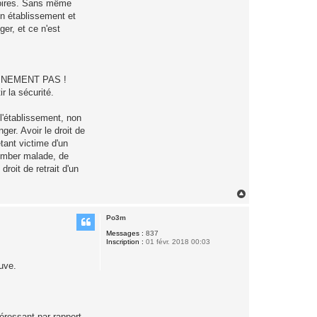
stoires. Sans même
un établissement et
ger, et ce n'est
RTAINEMENT PAS !
r la sécurité.
l'établissement, non
er. Avoir le droit de
étant victime d'un
tomber malade, de
roit de retrait d'un
H
a
u
Po3m
t
Messages :
837
Inscription :
01 févr. 2018 00:03
uve.
éressant par rapport