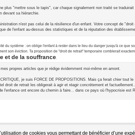
e plus "mettre sous le tapis", car chaque signalement non traité se traduirai
ion devant sa hiérarchie.
stration n'est pas celui de la résilience d'un enfant. Votre concept de "droit de 
que de l'enfant au-dessus des statistiques et de la réputation des établisseme
rdité du système : on oblige l'enfant à rester dans le lieu du danger jusqu'à ce que s
nt son éviction. Ta proposition de "droit de retrait" temporaire comblerait exactem
e et de la souffrance
.
ant mes propres articles que je rédige évidemment moi-même en amont.
e CRITIQUE, je suis FORCE DE PROPOSITIONS. Mais ça ferait chier tout le m
tel droit de retrait les obligerait à agir et réagir concrètement et factuellement..
de l'enfance ont encore du chemin à faire... dans ce pays où l'hypocrisie est 
l’utilisation de cookies vous permettant de bénéficier d’une exp