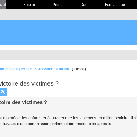
cial
Emploi
Prepa
Doc
Formateque
um puis cliquer sur "S'abonner au forum"
(+ infos)
victoire des victimes ?
echercher
Recherche avancée
toire des victimes ?
nt à protéger les enfants
et à lutter contre les violences en milieu scolaire. Il 
ux travaux d’une commission parlementaire rassemblée après la ...