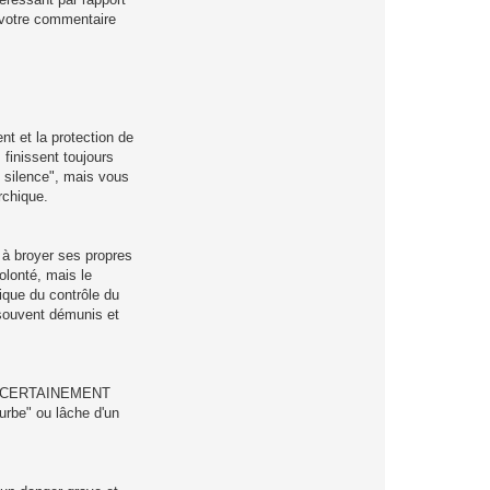
), votre commentaire
nt et la protection de
 finissent toujours
du silence", mais vous
rchique.
 à broyer ses propres
olonté, mais le
ique du contrôle du
t souvent démunis et
nce ("CERTAINEMENT
ourbe" ou lâche d'un