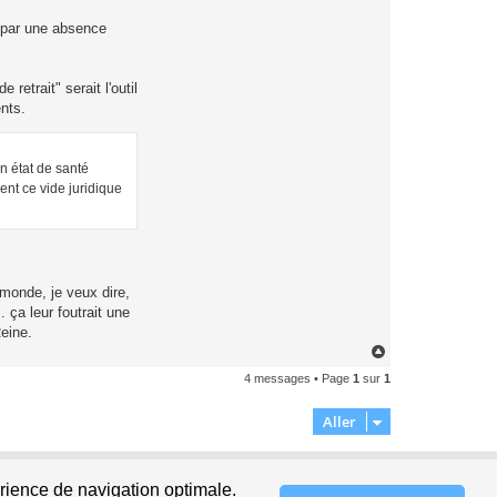
t par une absence
retrait" serait l'outil
nts.
on état de santé
ent ce vide juridique
onde, je veux dire,
. ça leur foutrait une
Reine.
H
a
4 messages • Page
1
sur
1
u
t
Aller
Supprimer les cookies
Fuseau horaire sur
UTC+02:00
érience de navigation optimale.