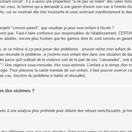
istant social", il y a aussi une propention "à ne pas se méler" des sales hi
venez vous, la femme qui a demandé à une gamin d'ouvrir son sac à l'entrée d'
nche, car se montrait elle très insistante et sous estimant manifestement le dan
 projeté "comme parent", que voudrais je pour mon enfant à l'école ?
rément pas. Faut-il faire confiance aux responsables de l'établissement, CE
es adultes, encore plus fourbes que les gamins dont ils sont sensés en garanti
, et ce même si ça peut poser des problèmes : pouvoir retirer mon enfant de 
r résondre le problème, si j'estime mon enfant être dans une situation de dang
ider parce qu'il subirait de la violence soit de la part de ses "camarades", soit 
ence" ! Une urgence sous-mesurée, très sous-estimée. L'enfant a le temps d'en 
gie. Pour présever la santé mentale de son enfant, il faut pouvoir exercer ce d
r cas, fonction du problème à traiter et résoudre).
ire des victimes ?
ets à une analyse plus profonde pour obtenir des retours enrichissants, je tro
r des différents axes que vous abordez. Votre texte opère un décalage très int