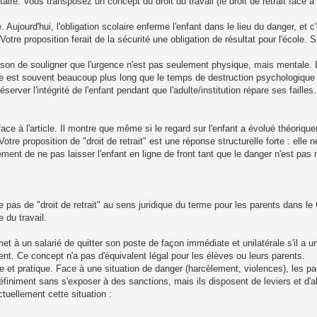
taire. Vous transposez un concept du droit du travail (le droit de retrait face 
. Aujourd'hui, l'obligation scolaire enferme l'enfant dans le lieu du danger, et c
re proposition ferait de la sécurité une obligation de résultat pour l'école. Si
aison de souligner que l'urgence n'est pas seulement physique, mais mentale.
ce est souvent beaucoup plus long que le temps de destruction psychologique d
rver l'intégrité de l'enfant pendant que l'adulte/institution répare ses failles.
ce à l'article. Il montre que même si le regard sur l'enfant a évolué théoriq
. Votre proposition de "droit de retrait" est une réponse structurelle forte : el
ment de ne pas laisser l'enfant en ligne de front tant que le danger n'est pas n
e pas de "droit de retrait" au sens juridique du terme pour les parents dans le
 du travail.
rmet à un salarié de quitter son poste de façon immédiate et unilatérale s'il a 
nt. Ce concept n'a pas d'équivalent légal pour les élèves ou leurs parents.
que et pratique. Face à une situation de danger (harcèlement, violences), les 
définiment sans s'exposer à des sanctions, mais ils disposent de leviers et d'al
tuellement cette situation :