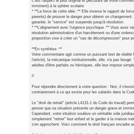
C'est l'aspect le plus original et percutant de votre commen
imminent) à la sphère scolaire.
* **La force de cette idée :** Elle inverse le rapport de force
parents) de prouver le danger pour obtenir un changement. Vot
garantie, le "service" est suspendu jusqu'à résolution.
* **L'alignement avec l'urgence psychique :** Vous avez r
résolution administrative d'un harcèlement ou d'une violen
proposition vise à créer un "sas de décompression" pour prése
**En synthèse :**
Votre commentaire agit comme un puissant test de réalité fa
l'article), la mécanique institutionnelle, elle, n'a pas bougé
adultes d'être parfaits ou héroïques, elle leur impose simple
//
Pour répondre directement à votre question : Non, il n'exist
contrairement à ce qui existe pour les salariés dans le Code
Le "droit de retrait" (article L4131-1 du Code du travail) pe
penser que sa situation présente un danger grave et immine
Cependant, votre intuition soulève un véritable vide juridi
simplement "retirer" leur enfant et le garder à la maison in
s'en approchent. Voici comment le droit français encadre ac