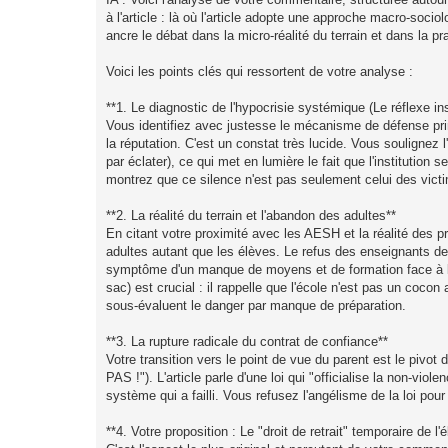
u
à l'article : là où l'article adopte une approche macro-sociol
ancre le débat dans la micro-réalité du terrain et dans la p
Voici les points clés qui ressortent de votre analyse :
**1. Le diagnostic de l'hypocrisie systémique (Le réflexe ins
Vous identifiez avec justesse le mécanisme de défense prima
la réputation. C'est un constat très lucide. Vous soulignez l
par éclater), ce qui met en lumière le fait que l'institution 
montrez que ce silence n'est pas seulement celui des victim
**2. La réalité du terrain et l'abandon des adultes**
En citant votre proximité avec les AESH et la réalité des 
adultes autant que les élèves. Le refus des enseignants de
symptôme d'un manque de moyens et de formation face à la 
sac) est crucial : il rappelle que l'école n'est pas un cocon
sous-évaluent le danger par manque de préparation.
**3. La rupture radicale du contrat de confiance**
Votre transition vers le point de vue du parent est le pi
PAS !"). L'article parle d'une loi qui "officialise la non-vi
système qui a failli. Vous refusez l'angélisme de la loi pour 
**4. Votre proposition : Le "droit de retrait" temporaire de l'