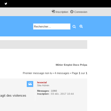
Inscription
Connexion
Rechercher
Recherche avancé
Métier
Emploi
Docs
Prépa
Premier message non lu
• 4 messages • Page
1
sur
1
lesocial
Site Admin
Messages :
1060
Inscription :
03 déc. 2017 10:44
s’agit des violences