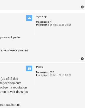
H
a
u
Sylvainp
t
Messages :
7
Inscription :
26 nov. 2025 18:29
ui osent parler.
i ne s'arrête pas au
H
a
u
Po3m
t
Messages :
837
Inscription :
01 févr. 2018 00:03
e (du côté des
réflexe toujours
rotéger la réputation
 on le voit dans les
ents subissent.