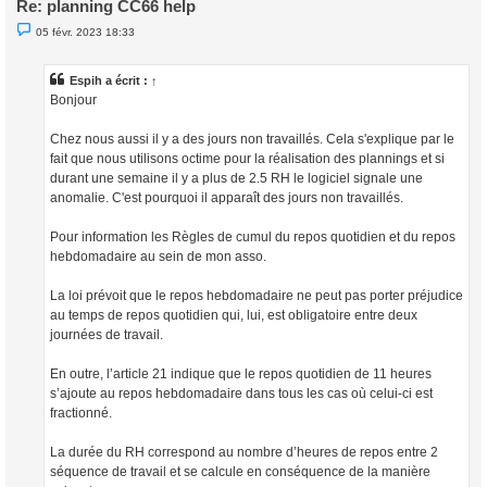
Re: planning CC66 help
M
05 févr. 2023 18:33
e
s
s
a
Espih a écrit :
↑
g
Bonjour
e
n
o
Chez nous aussi il y a des jours non travaillés. Cela s'explique par le
n
l
fait que nous utilisons octime pour la réalisation des plannings et si
u
durant une semaine il y a plus de 2.5 RH le logiciel signale une
anomalie. C'est pourquoi il apparaît des jours non travaillés.
Pour information les Règles de cumul du repos quotidien et du repos
hebdomadaire au sein de mon asso.
La loi prévoit que le repos hebdomadaire ne peut pas porter préjudice
au temps de repos quotidien qui, lui, est obligatoire entre deux
journées de travail.
En outre, l’article 21 indique que le repos quotidien de 11 heures
s’ajoute au repos hebdomadaire dans tous les cas où celui-ci est
fractionné.
La durée du RH correspond au nombre d’heures de repos entre 2
séquence de travail et se calcule en conséquence de la manière