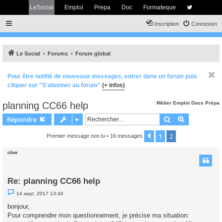
LeSocial
Emploi
Prepa
Doc
Formateque
Inscription
Connexion
Le Social
Forums
Forum global
Pour être notifié de nouveaux messages, entrer dans un forum puis
cliquer sur "S'abonner au forum"
(+ infos)
planning CC66 help
Métier
Emploi
Docs
Prépa
Rechercher
Recherche 
Répondre
1
2
Précédent
Premier message non lu
• 16 messages
olive
Re: planning CC66 help
M
14 sept. 2017 13:40
e
s
bonjour,
s
Pour comprendre mon questionnement, je précise ma situation:
a
g