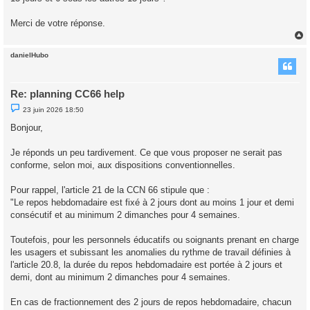
u
Merci de votre réponse.
danielHubo
t
Re: planning CC66 help
M
23 juin 2026 18:50
e
s
Bonjour,
s
a
g
Je réponds un peu tardivement. Ce que vous proposer ne serait pas
e
conforme, selon moi, aux dispositions conventionnelles.
n
o
n
Pour rappel, l'article 21 de la CCN 66 stipule que :
l
u
"Le repos hebdomadaire est fixé à 2 jours dont au moins 1 jour et demi
consécutif et au minimum 2 dimanches pour 4 semaines.
Toutefois, pour les personnels éducatifs ou soignants prenant en charge
les usagers et subissant les anomalies du rythme de travail définies à
l'article 20.8, la durée du repos hebdomadaire est portée à 2 jours et
demi, dont au minimum 2 dimanches pour 4 semaines.
En cas de fractionnement des 2 jours de repos hebdomadaire, chacun