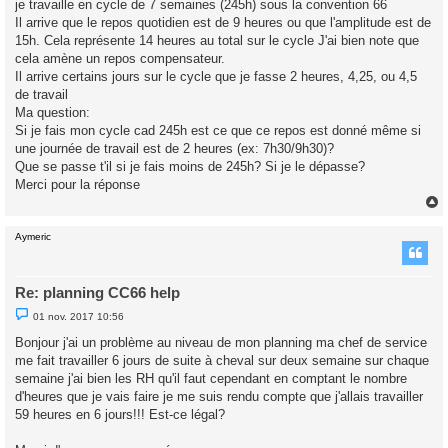
je travaille en cycle de 7 semaines (245h) sous la convention 66
e
Il arrive que le repos quotidien est de 9 heures ou que l'amplitude est de
n
o
15h. Cela représente 14 heures au total sur le cycle J'ai bien note que
n
cela amène un repos compensateur.
l
u
Il arrive certains jours sur le cycle que je fasse 2 heures, 4,25, ou 4,5
de travail
Ma question:
Si je fais mon cycle cad 245h est ce que ce repos est donné même si
une journée de travail est de 2 heures (ex: 7h30/9h30)?
Que se passe t'il si je fais moins de 245h? Si je le dépasse?
Merci pour la réponse
Aymeric
t
Re: planning CC66 help
M
01 nov. 2017 10:56
e
s
Bonjour j'ai un problème au niveau de mon planning ma chef de service
s
me fait travailler 6 jours de suite à cheval sur deux semaine sur chaque
a
g
semaine j'ai bien les RH qu'il faut cependant en comptant le nombre
e
d'heures que je vais faire je me suis rendu compte que j'allais travailler
n
o
59 heures en 6 jours!!! Est-ce légal?
n
l
u