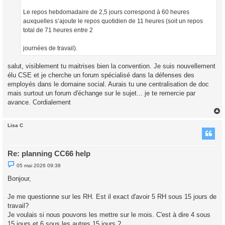
Le repos hebdomadaire de 2,5 jours correspond à 60 heures
auxquelles s’ajoute le repos quotidien de 11 heures (soit un repos
total de 71 heures entre 2
journées de travail).
salut, visiblement tu maitrises bien la convention. Je suis nouvellement
élu CSE et je cherche un forum spécialisé dans la défenses des
employés dans le domaine social. Aurais tu une centralisation de doc
mais surtout un forum d'échange sur le sujet... je te remercie par
avance. Cordialement
Lisa C
t
Re: planning CC66 help
M
05 mai 2026 09:38
e
s
Bonjour,
s
a
g
Je me questionne sur les RH. Est il exact d'avoir 5 RH sous 15 jours de
e
travail?
n
o
Je voulais si nous pouvons les mettre sur le mois. C'est à dire 4 sous
n
15 jours et 6 sous les autres 15 jours ?
l