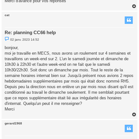
Merci d'avance pour vos réponses
cat
t
Re: planning CC66 help
M
02 janv. 2023 14:52
e
s
bonjour,
s
moi je travaille en MECS, nous avons un roulement sur 4 semaines et
a
g
travaillons un week-end sur 2. L'un le samedi journée et dimanche de
e
10h30 à 22h30 et l'autre week-end on ne fait que le samedi
n
o
10h30/22h30. Soit donc un dimanche par mois. Tout le reste de la
n
semaine horaires internat bien sur. Jusqu'à présent nous avions 2 repos
l
u
hebdomadaires supplémentaires par mois qui était donc nommé RH5.
Depuis peu la direction nous en enlève un par mois nous disant qu'il est
conditionné au travail le dimanche seulement. Il me semblait pourtant
que ce repos supplémentaire était lié aux irrégularité des horaires
d'internat. Quelqu'un peut il me renseigner?
Merci
gerard1968
t