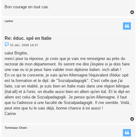
Bon courage en tout cas.
carine
t
Re: éduc. spé en Italie
M
01 déc. 2008 19:37
e
s
salut Brigitte,
s
merci pour ta réponse, je crois que je vais me renseigner au près du
a
g
rectorat de mon département. Ils seront me dire j'èspère si je dois faire
e
une vae ou si je peux faire valider mon diplome italien. inch allah !
n
o
En ce qui te concerne, je sais qu'en Allemagne l'équivalent d'éduc spé
n
est la formation et le dipl. de "Sozialpadagogik". C'est celle que j'ai
l
u
faite, car en réalité, je suis bien en Italie mais dans une région bilingue
(ital-all) et à l'univ, on étudie aussi bien en allem qu'en ital. Et le dipl en
allem est celui de Sozialpadagogik. Je pense qu'en Allemagne, il faut
que tu t'adresse à une faculté de Sozialpadagogik. Il me semble. Voilà ,
peut etre que tu le sais déjà, bonne chance à toi aussi !
Carine
Tommaso Orsini
t