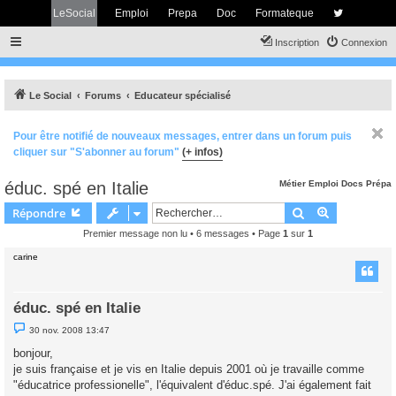
LeSocial
Emploi
Prepa
Doc
Formateque
Inscription
Connexion
Le Social
Forums
Educateur spécialisé
Pour être notifié de nouveaux messages, entrer dans un forum puis
cliquer sur "S'abonner au forum"
(+ infos)
éduc. spé en Italie
Métier
Emploi
Docs
Prépa
Rechercher
Recherche 
Répondre
Premier message non lu
• 6 messages • Page
1
sur
1
carine
éduc. spé en Italie
M
30 nov. 2008 13:47
e
s
bonjour,
s
je suis française et je vis en Italie depuis 2001 où je travaille comme
a
g
"éducatrice professionelle", l'équivalent d'éduc.spé. J'ai également fait
e