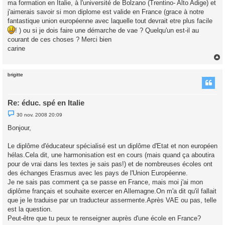
ma formation en Italie, à l'université de Bolzano (Trentino- Alto Adige) et
n
o
j'aimerais savoir si mon diplome est valide en France (grace à notre
n
fantastique union européenne avec laquelle tout devrait etre plus facile
l
u
! ) ou si je dois faire une démarche de vae ? Quelqu'un est-il au
courant de ces choses ? Merci bien
carine
brigitte
t
Re: éduc. spé en Italie
M
30 nov. 2008 20:09
e
s
Bonjour,
s
a
g
Le diplôme d'éducateur spécialisé est un diplôme d'Etat et non européen
e
hélas.Cela dit, une harmonisation est en cours (mais quand ça aboutira
n
o
pour de vrai dans les textes je sais pas!) et de nombreuses écoles ont
n
des échanges Erasmus avec les pays de l'Union Européenne.
l
u
Je ne sais pas comment ça se passe en France, mais moi j'ai mon
diplôme français et souhaite exercer en Allemagne.On m'a dit qu'il fallait
que je le traduise par un traducteur assermente.Après VAE ou pas, telle
est la question.
Peut-être que tu peux te renseigner auprès d'une école en France?