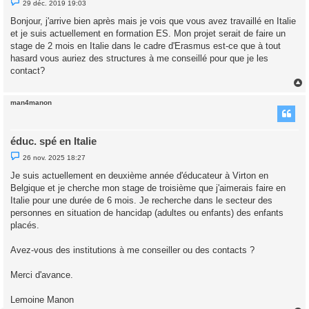
29 déc. 2019 19:03
e
s
Bonjour, j'arrive bien après mais je vois que vous avez travaillé en Italie
s
et je suis actuellement en formation ES. Mon projet serait de faire un
a
g
stage de 2 mois en Italie dans le cadre d'Erasmus est-ce que à tout
e
hasard vous auriez des structures à me conseillé pour que je les
n
o
contact?
n
l
u
man4manon
t
éduc. spé en Italie
M
26 nov. 2025 18:27
e
s
Je suis actuellement en deuxième année d'éducateur à Virton en
s
Belgique et je cherche mon stage de troisième que j'aimerais faire en
a
g
Italie pour une durée de 6 mois. Je recherche dans le secteur des
e
personnes en situation de hancidap (adultes ou enfants) des enfants
n
o
placés.
n
l
u
Avez-vous des institutions à me conseiller ou des contacts ?
Merci d'avance.
Lemoine Manon