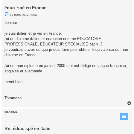
éduc. spé en France
M
11 mars 2012 09:41
e
s
bonjour
s
a
g
je suis italien et je vis en France.
e
j'ai un diplome italien et european comme EDUCATORE
n
o
PROFESSIONALE, EDUCATEUR SPECIALISE bach+3.
n
je voudrais savoir ce que je dois faire pour obtenir l'equivalence de mon
l
u
diplome en France.
j'ai eu mon diplome en janvier 2000 et il est rédigé en langue française,
anglaise et allemande
merci bien
Tommaso
Manon31
t
Re: éduc. spé en Italie
M