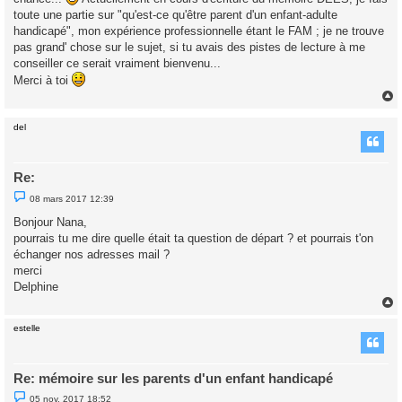
g
toute une partie sur "qu'est-ce qu'être parent d'un enfant-adulte
e
handicapé", mon expérience professionnelle étant le FAM ; je ne trouve
n
o
pas grand' chose sur le sujet, si tu avais des pistes de lecture à me
n
conseiller ce serait vraiment bienvenu...
l
u
Merci à toi
del
t
Re:
M
08 mars 2017 12:39
e
s
Bonjour Nana,
s
pourrais tu me dire quelle était ta question de départ ? et pourrais t'on
a
g
échanger nos adresses mail ?
e
merci
n
o
Delphine
n
l
u
estelle
t
Re: mémoire sur les parents d'un enfant handicapé
M
05 nov. 2017 18:52