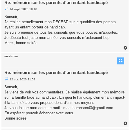
Re: mémoire sur les parents d'un enfant handicapé
M
14 sept. 2020 19:18
e
s
Bonsoir,
s
Je réalise actuellement mon DECESF sur le quotidien des parents
a
g
ayant un enfant porteur de handicap.
e
Je suis preneuse de tous les conseils que vous pouvez m'apporter...
n
o
Je débute tout juste mon année, vos conseils m'aideraient bcp.
n
Merci, bonne soirée.
l
u
maelrnsn
t
Re: mémoire sur les parents d'un enfant handicapé
M
12 oct. 2020 21:58
e
s
Bonsoir,
s
Je viens de voir vos commentaires. Je réalise également mon mémoire
a
g
sur la famille face au handicap : En quoi le handicap d'un enfant impact-
e
il la famille? Je vous propose donc d'unir nos moyens.
n
o
Je vous laisse mon adresse mail :
mae.lauranson43@gmail.com
n
En espérant pouvoir échanger avec vous.
l
u
Bonne soirée.