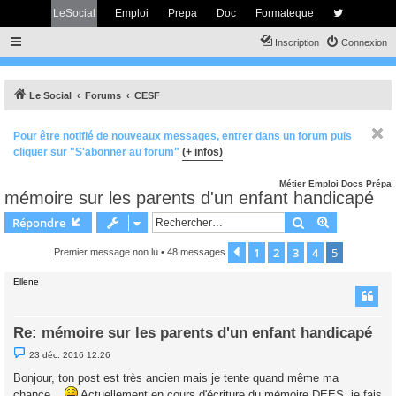
LeSocial
Emploi
Prepa
Doc
Formateque
Inscription
Connexion
Le Social
Forums
CESF
Pour être notifié de nouveaux messages, entrer dans un forum puis
cliquer sur "S'abonner au forum"
(+ infos)
Métier
Emploi
Docs
Prépa
mémoire sur les parents d'un enfant handicapé
Rechercher
Recherche 
Répondre
1
2
3
4
5
Précédent
Premier message non lu
• 48 messages
Ellene
Re: mémoire sur les parents d'un enfant handicapé
M
23 déc. 2016 12:26
e
s
Bonjour, ton post est très ancien mais je tente quand même ma
s
chance...
a
Actuellement en cours d'écriture du mémoire DEES, je fais