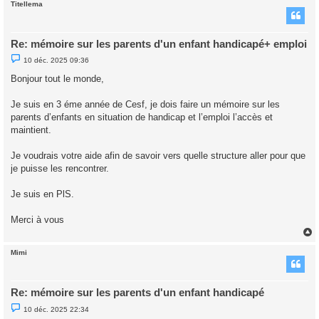
Titellema
t
Re: mémoire sur les parents d'un enfant handicapé+ emploi
M
10 déc. 2025 09:36
e
s
Bonjour tout le monde,
s
a
g
Je suis en 3 éme année de Cesf, je dois faire un mémoire sur les
e
parents d’enfants en situation de handicap et l’emploi l’accès et
n
o
maintient.
n
l
u
Je voudrais votre aide afin de savoir vers quelle structure aller pour que
je puisse les rencontrer.
Je suis en PlS.
Merci à vous
Mimi
t
Re: mémoire sur les parents d'un enfant handicapé
M
10 déc. 2025 22:34
e