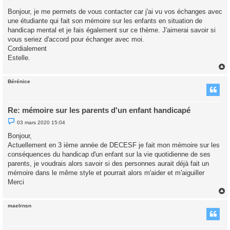
e
s
Bonjour, je me permets de vous contacter car j'ai vu vos échanges avec
s
une étudiante qui fait son mémoire sur les enfants en situation de
a
g
handicap mental et je fais également sur ce thème. J'aimerai savoir si
e
vous seriez d'accord pour échanger avec moi.
n
o
Cordialement
n
Estelle.
l
u
Bérénice
t
Re: mémoire sur les parents d'un enfant handicapé
M
03 mars 2020 15:04
e
s
Bonjour,
s
Actuellement en 3 ième année de DECESF je fait mon mémoire sur les
a
g
conséquences du handicap d'un enfant sur la vie quotidienne de ses
e
parents, je voudrais alors savoir si des personnes aurait déjà fait un
n
o
mémoire dans le même style et pourrait alors m'aider et m'aiguiller
n
Merci
l
u
maelrnsn
t