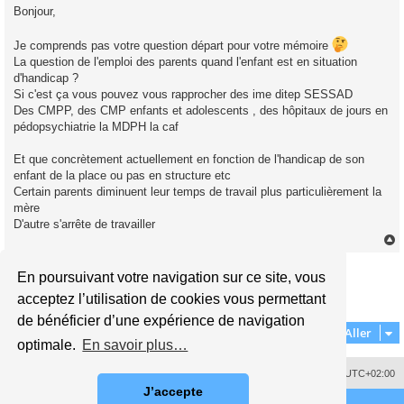
s
Bonjour,
s
a
g
Je comprends pas votre question départ pour votre mémoire
e
n
La question de l'emploi des parents quand l'enfant est en situation
o
d'handicap ?
n
l
Si c'est ça vous pouvez vous rapprocher des ime ditep SESSAD
u
Des CMPP, des CMP enfants et adolescents , des hôpitaux de jours en
pédopsychiatrie la MDPH la caf
Et que concrètement actuellement en fonction de l'handicap de son
enfant de la place ou pas en structure etc
Certain parents diminuent leur temps de travail plus particulièrement la
mère
D'autre s'arrête de travailler
Répondre
En poursuivant votre navigation sur ce site, vous
t
1
2
3
4
5
Précédent
48 messages
acceptez l’utilisation de cookies vous permettant
de bénéficier d’une expérience de navigation
Aller
optimale.
En savoir plus…
Supprimer les cookies
Fuseau horaire sur
UTC+02:00
J’accepte