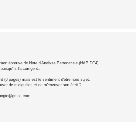
e mon épreuve de Note d'Analyse Partenariale (NAP DC4).
isqu'ils l'a corrigent...
t (8 pages) mais est le sentiment d'être hors sujet.
ayer de m'aiguiller, et de m'envoyer son écrit ?
rangie@gmail.com