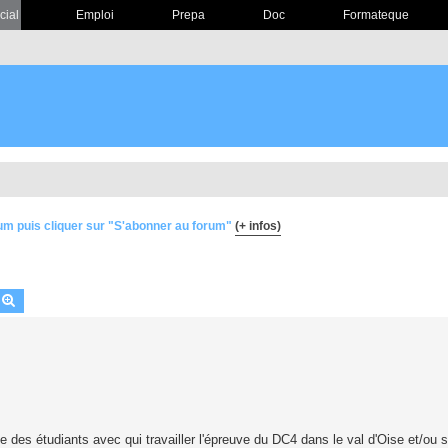
cial
Emploi
Prepa
Doc
Formateque
um puis cliquer sur "S'abonner au forum"
(+ infos)
echercher
Recherche avancée
des étudiants avec qui travailler l'épreuve du DC4 dans le val d'Oise et/ou s