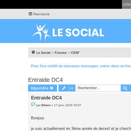
LeSo
Raccourcis
Le Social
Forums
CESF
Pour être notifié de nouveaux messages, entrer dans un for
Entraide DC4
R
Répondre
Entraide DC4
M
par
Eileen
»
17 janv. 2016 10:37
e
s
s
Bonjour,
a
g
e
je suis actuellement en 3ème année de decesf et je cherche 
n