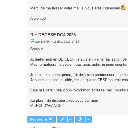
o
n
Merci de me laisser votre mail si vous êtes intéressés
l
u
A bientôt!
Re: DECESF DC4 2025
M
par
EIGNA
»
11 déc. 2025 17:18
e
s
Bonjour,
s
a
g
Actuellement en DE CESF, je suis en pleine réalisation d
e
Mes formateurs ne veulent pas nous aider, ni nous orienter pu
n
o
n
Je suis totalement perdu, j'ai déjà bien commencer mon écri
l
u
Je viens en appel a l'aide, est ce qu'une CESF pourrait ess
Cela m'aiderait beaucoup. Voici mon adresse mail:
boudie
Au plaisir de discuter avec vous par mail.
MERCI D'AVANCE
Répondre