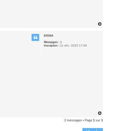
H
a
u
EIGNA
t
Messages :
1
Inscription :
11 déc. 2025 17:09
H
a
2 messages • Page
1
sur
1
u
t