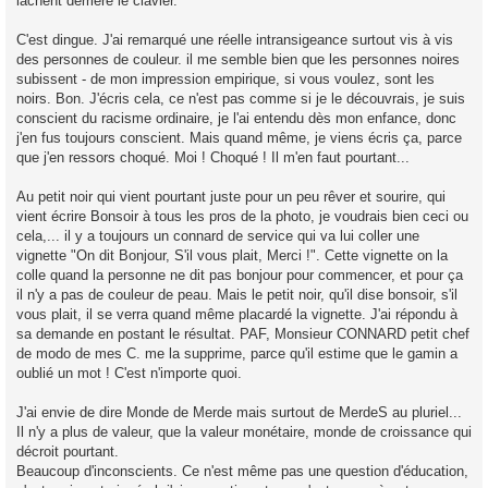
lâchent derrière le clavier.
C'est dingue. J'ai remarqué une réelle intransigeance surtout vis à vis
des personnes de couleur. il me semble bien que les personnes noires
subissent - de mon impression empirique, si vous voulez, sont les
noirs. Bon. J'écris cela, ce n'est pas comme si je le découvrais, je suis
conscient du racisme ordinaire, je l'ai entendu dès mon enfance, donc
j'en fus toujours conscient. Mais quand même, je viens écris ça, parce
que j'en ressors choqué. Moi ! Choqué ! Il m'en faut pourtant...
Au petit noir qui vient pourtant juste pour un peu rêver et sourire, qui
vient écrire Bonsoir à tous les pros de la photo, je voudrais bien ceci ou
cela,... il y a toujours un connard de service qui va lui coller une
vignette "On dit Bonjour, S'il vous plait, Merci !". Cette vignette on la
colle quand la personne ne dit pas bonjour pour commencer, et pour ça
il n'y a pas de couleur de peau. Mais le petit noir, qu'il dise bonsoir, s'il
vous plait, il se verra quand même placardé la vignette. J'ai répondu à
sa demande en postant le résultat. PAF, Monsieur CONNARD petit chef
de modo de mes C. me la supprime, parce qu'il estime que le gamin a
oublié un mot ! C'est n'importe quoi.
J'ai envie de dire Monde de Merde mais surtout de MerdeS au pluriel...
Il n'y a plus de valeur, que la valeur monétaire, monde de croissance qui
décroit pourtant.
Beaucoup d'inconscients. Ce n'est même pas une question d'éducation,