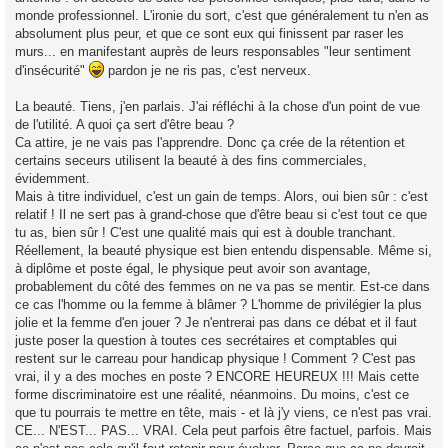
monde professionnel. L'ironie du sort, c'est que généralement tu n'en as
absolument plus peur, et que ce sont eux qui finissent par raser les
murs... en manifestant auprès de leurs responsables "leur sentiment
d'insécurité"
pardon je ne ris pas, c'est nerveux.
La beauté. Tiens, j'en parlais. J'ai réfléchi à la chose d'un point de vue
de l'utilité. A quoi ça sert d'être beau ?
Ca attire, je ne vais pas l'apprendre. Donc ça crée de la rétention et
certains seceurs utilisent la beauté à des fins commerciales,
évidemment.
Mais à titre individuel, c'est un gain de temps. Alors, oui bien sûr : c'est
relatif ! Il ne sert pas à grand-chose que d'être beau si c'est tout ce que
tu as, bien sûr ! C'est une qualité mais qui est à double tranchant.
Réellement, la beauté physique est bien entendu dispensable. Même si,
à diplôme et poste égal, le physique peut avoir son avantage,
probablement du côté des femmes on ne va pas se mentir. Est-ce dans
ce cas l'homme ou la femme à blâmer ? L'homme de privilégier la plus
jolie et la femme d'en jouer ? Je n'entrerai pas dans ce débat et il faut
juste poser la question à toutes ces secrétaires et comptables qui
restent sur le carreau pour handicap physique ! Comment ? C'est pas
vrai, il y a des moches en poste ? ENCORE HEUREUX !!! Mais cette
forme discriminatoire est une réalité, néanmoins. Du moins, c'est ce
que tu pourrais te mettre en tête, mais - et là j'y viens, ce n'est pas vrai.
CE... N'EST... PAS... VRAI. Cela peut parfois être factuel, parfois. Mais