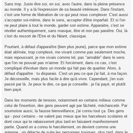
Sans trop. Juste être soi, en soi, avec l'autre, dans la pleine présence
au monde. Il y a là l'expression de sa beauté intérieure. Dans l'instant,
c'est une forme de libération de ce qui peut nous complexer. C'est aussi
s'accepter soi-même, dans le sens, accepter d'être imparfait. Et si l'on
ne peut plaire à tout le monde, garder son estime. Apparaitre, c'est se
révéler authentiquement, sans masque, être et non pas paraître. Oui, là
c'est du ressort de l'Etre et du Néant, classique.
Pourtant, à défaut d'apparaître (bien plus jeune), parce que mon estime
était abîmée, trop complexé, me vivant comme pas seulement moche,
mais repoussant, je me vivais comme tel, pas "aimable" dans le sens
que l'on ne pouvait pas m'aimer. Et forcément, dans ce cas, c'est
compliqué d'évoluer dans un monde qui fait pas de quartier. Alors, à
défaut d'appaître : tu disparais. C'est un peu ce que j'ai fait, à ma façon.
Je déconseille, mais plus facile à dire qu'à vivre. Cependant, j'en suis
passé par là. Je peux le dire, ce que je conseille : je l'ai payé, et plutôt
bien payé.
Dans les moments de tension, notamment en certains milieux comme
celui de l'insertion, des gens peuvent agir par lâcheté, méchanceté. Par
sournoisie aussi, la fausse bienveillance, j'ai connu tout ça. Des gens
qui - pour certains - ne valent pas mieux que les harceleurs scolaires et
dont ceux qui te rabaisseront plus tard en faisaient manifestement
partie. Quand on a connu le harcèlement, on devient comme une
antenne : on détecte de suite les personnes toxiques, plus tard, dans le