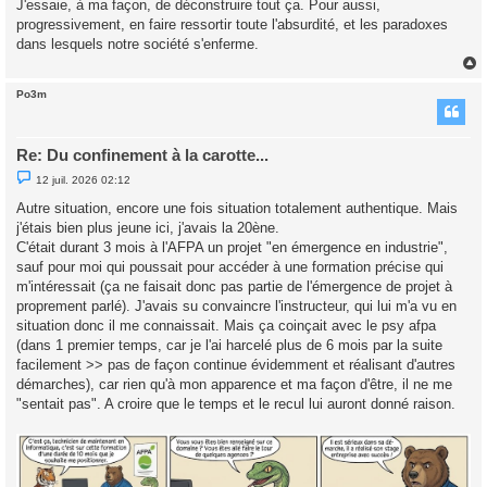
J'essaie, à ma façon, de déconstruire tout ça. Pour aussi,
progressivement, en faire ressortir toute l'absurdité, et les paradoxes
dans lesquels notre société s'enferme.
Po3m
t
Re: Du confinement à la carotte...
M
12 juil. 2026 02:12
e
s
Autre situation, encore une fois situation totalement authentique. Mais
s
j'étais bien plus jeune ici, j'avais la 20ène.
a
g
C'était durant 3 mois à l'AFPA un projet "en émergence en industrie",
e
sauf pour moi qui poussait pour accéder à une formation précise qui
n
o
m'intéressait (ça ne faisait donc pas partie de l'émergence de projet à
n
proprement parlé). J'avais su convaincre l'instructeur, qui lui m'a vu en
l
u
situation donc il me connaissait. Mais ça coinçait avec le psy afpa
(dans 1 premier temps, car je l'ai harcelé plus de 6 mois par la suite
facilement >> pas de façon continue évidemment et réalisant d'autres
démarches), car rien qu'à mon apparence et ma façon d'être, il ne me
"sentait pas". A croire que le temps et le recul lui auront donné raison.