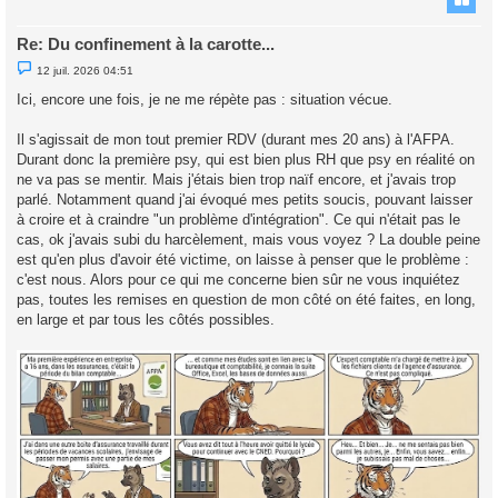
Re: Du confinement à la carotte...
M
12 juil. 2026 04:51
e
s
Ici, encore une fois, je ne me répète pas : situation vécue.
s
a
g
Il s'agissait de mon tout premier RDV (durant mes 20 ans) à l'AFPA.
e
Durant donc la première psy, qui est bien plus RH que psy en réalité on
n
o
ne va pas se mentir. Mais j'étais bien trop naïf encore, et j'avais trop
n
parlé. Notamment quand j'ai évoqué mes petits soucis, pouvant laisser
l
u
à croire et à craindre "un problème d'intégration". Ce qui n'était pas le
cas, ok j'avais subi du harcèlement, mais vous voyez ? La double peine
est qu'en plus d'avoir été victime, on laisse à penser que le problème :
c'est nous. Alors pour ce qui me concerne bien sûr ne vous inquiétez
pas, toutes les remises en question de mon côté on été faites, en long,
en large et par tous les côtés possibles.