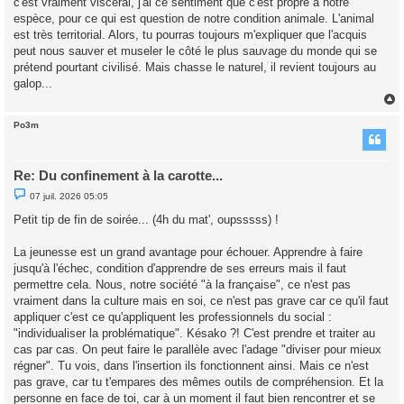
c'est vraiment viscéral, j'ai ce sentiment que c'est propre à notre
espèce, pour ce qui est question de notre condition animale. L'animal
est très territorial. Alors, tu pourras toujours m'expliquer que l'acquis
peut nous sauver et museler le côté le plus sauvage du monde qui se
prétend pourtant civilisé. Mais chasse le naturel, il revient toujours au
galop...
Po3m
t
Re: Du confinement à la carotte...
M
07 juil. 2026 05:05
e
s
Petit tip de fin de soirée... (4h du mat', oupsssss) !
s
a
g
La jeunesse est un grand avantage pour échouer. Apprendre à faire
e
jusqu'à l'échec, condition d'apprendre de ses erreurs mais il faut
n
o
permettre cela. Nous, notre société "à la française", ce n'est pas
n
vraiment dans la culture mais en soi, ce n'est pas grave car ce qu'il faut
l
u
appliquer c'est ce qu'appliquent les professionnels du social :
"individualiser la problématique". Késako ?! C'est prendre et traiter au
cas par cas. On peut faire le parallèle avec l'adage "diviser pour mieux
régner". Tu vois, dans l'insertion ils fonctionnent ainsi. Mais ce n'est
pas grave, car tu t'empares des mêmes outils de compréhension. Et la
personne en face de toi, car à un moment il faut bien rencontrer et se