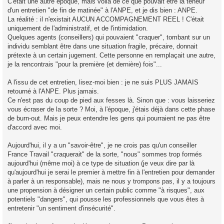
C'était une autre époque, mais voilà de ce que pouvait être la teneur
d'un entretien "de fin de matinée" à l'ANPE, et je dis bien : ANPE.
La réalité : il n'existait AUCUN ACCOMPAGNEMENT REEL ! C'était
uniquement de l'administratif, et de l'intimidation.
Quelques agents (conseillers) qui pouvaient "craquer", tombant sur un
individu semblant être dans une situation fragile, précaire, donnait
prétexte à un certain jugement. Cette personne en remplaçait une autre,
je la rencontrais "pour la première (et dernière) fois"...
A l'issu de cet entretien, lisez-moi bien : je ne suis PLUS JAMAIS
retourné à l'ANPE. Plus jamais.
Ce n'est pas du coup de pied aux fesses là. Sinon que : vous laisseriez
vous écraser de la sorte ? Moi, à l'époque, j'étais déjà dans cette phase
de burn-out. Mais je peux entendre les gens qui pourraient ne pas être
d'accord avec moi.
Aujourd'hui, il y a un "savoir-être", je ne crois pas qu'un conseiller
France Travail "craquerait" de la sorte, "nous" sommes trop formés
aujourd'hui (même moi) à ce type de situation (je veux dire par là
qu'aujourd'hui je serai le premier à mettre fin à l'entretien pour demander
à parler à un responsable), mais ne nous y trompons pas, il y a toujours
une propension à désigner un certain public comme "à risques", aux
potentiels "dangers", qui pousse les professionnels que vous êtes à
entretenir "un sentiment d'insécurité".