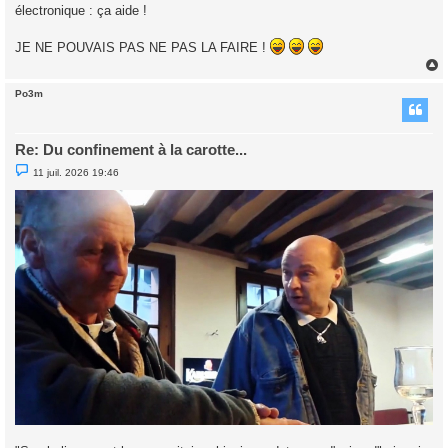
électronique : ça aide !
a
g
e
JE NE POUVAIS PAS NE PAS LA FAIRE !
n
o
n
l
Po3m
u
t
Re: Du confinement à la carotte...
M
11 juil. 2026 19:46
e
s
s
a
g
e
n
o
n
l
u