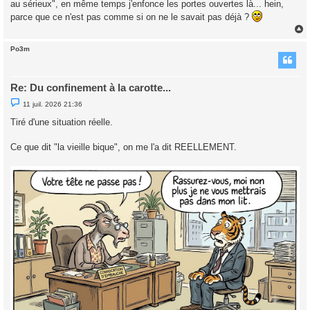
au sérieux", en même temps j'enfonce les portes ouvertes là... hein,
parce que ce n'est pas comme si on ne le savait pas déjà ?
Po3m
t
Re: Du confinement à la carotte...
M
11 juil. 2026 21:36
e
s
Tiré d'une situation réelle.
s
a
g
Ce que dit "la vieille bique", on me l'a dit REELLEMENT.
e
n
o
n
l
u