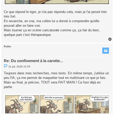
Ce que répond le tigre, je n'ai pas répondu cela, mais je l'ai pensé très
très fort.
En revanche, en vrai, ma colère lui a donné à comprendre qu'elle
pouvait aller se faire voir.
Mais tourner ça en scène caricaturale comme ça, ça fait du bien,
quelque part c'est thérapeutique.
Po3m
t
Re: Du confinement à la carotte...
M
11 juil. 2026 22:55
e
s
Toujours dans mes recherches, mes tests. En même temps, j'utilise un
s
peu l'IA, ça me permet de maquetter tout en maîtrisant ce que je fais.
a
g
Mais au final, je précise, TOUT sera FAIT MAIN ! Ca l'est déjà en
e
partie.
n
o
n
l
u