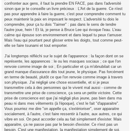
confronter aux gens, il faut la prendre EN FACE, pas dans l'adversité
sinon que je te conseille un livre précieux : L'Art de la guerre. Ce n'est
pas pour apprendre à faire la guerre, c'est pour comprendre comment tu
peux maintenir la paix en imposant le respect. L'adversité tu dois le
comprendre, pour ça tu dois "l'aimer" : pas dans le sens de tendre
l'autre joue, hein ! Et là, je pense à Bruce Lee qui évoque l'eau. L'eau
calme qui épouse son environnement et dans lequel tu peux t'amuser.
Mais l'eau qui pourtant peut glisser entre les doigts, tout comme peut-
elle se faire tsunami et tout emporter.
J'ai longtemps réfléchi sur le sujet de l'apparence : la façon dont on se
représente, les apparences : le ou les masques sociaux ; ce que l'on
renvoie comme image de soi ; En particulier et ça m'obnubilait car un
grand manque d'assurance dès tout jeune, le physique. Pas forcément
en terme de beauté, plutôt ce que l'on renvoie comme image à travers
son physique. J'ai négligé une chose essentielle, et si je peux
transmettre cela à des personnes qui le vivent mal aussi - comme de
transmettre une prise de conscience, ça sera un petite victoire. Cette
prise de conscience est que j'ai négligé plus jeune, pas bien dans ma
peau ni dans mes vêtements (à l'époque), c'est le fait "d'apparaitre".
Vous pourriez me dire "on appelle ça, s'extérioriser", oser apparaitre
socialement, à l'autre, c'est faire ressentir à l'autre, aux autres, ce qui
vibre en soi. On peut accorder cela au fait simplement d'exister. Mais
apparaitre, ça ne passe pas par le besoin d'exister. Ce n'est pas un
besoin. C'est une manifestation, la manifestation simplement de soi.