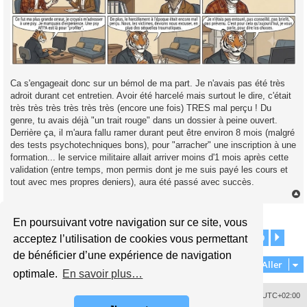
Ca s'engageait donc sur un bémol de ma part. Je n'avais pas été très
adroit durant cet entretien. Avoir été harcelé mais surtout le dire, c'était
très très très très très très (encore une fois) TRES mal perçu ! Du
genre, tu avais déjà "un trait rouge" dans un dossier à peine ouvert.
Derrière ça, il m'aura fallu ramer durant peut être environ 8 mois (malgré
des tests psychotechniques bons), pour "arracher" une inscription à une
formation... le service militaire allait arriver moins d'1 mois après cette
validation (entre temps, mon permis dont je me suis payé les cours et
tout avec mes propres deniers), aura été passé avec succès.
Répondre
En poursuivant votre navigation sur ce site, vous
t
1
42
43
44
45
46
49
Page
44
Précédent
sur
49
Suiv
490 messages
acceptez l’utilisation de cookies vous permettant
…
…
de bénéficier d’une expérience de navigation
Aller
optimale.
En savoir plus…
Supprimer les cookies
Fuseau horaire sur
UTC+02:00