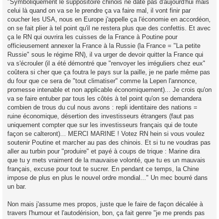
"Symboliquement le suppositoire chinois ne date pas d'aujourd'hui mais
celui là quand on va se le prendre ça va faire mal, il vont finir par
coucher les USA, nous en Europe j'appelle ça l'économie en accordéon,
on se fait plier à tel point qu'il ne restera plus que des confettis. Et avec
ça le RN qui ouvrira les cuisses de la France à Poutine pour
officieusement annexer la France à la Russie (la France = "La petite
Russie" sous le régime RN), il va urger de devoir quitter la France qui
va s'écrouler (il a été démontré que "renvoyer les irréguliers chez eux"
coûtera si cher que ça foutra le pays sur la paille, je ne parle même pas
du four que ce sera de "tout climatiser" comme la Lepen l'annonce,
promesse intenable et non applicable économiquement)... Je crois qu'on
va se faire entuber par tous les côtés à tel point qu'on se demandera
combien de trous du cul nous avons : repli identitaire des nations =
ruine économique, désertion des investisseurs étrangers (faut pas
uniquement compter que sur les investisseurs français qui de toute
façon se calteront)... MERCI MARINE ! Votez RN hein si vous voulez
soutenir Poutine et marcher au pas des chinois. Et si tu ne voudras pas
aller au turbin pour "produire" et payé à coups de trique : Marine dira
que tu y mets vraiment de la mauvaise volonté, que tu es un mauvais
français, excuse pour tout te sucrer. En pendant ce temps, la Chine
impose de plus en plus le nouvel ordre mondial..." Un mec bourré dans
un bar.
Non mais j'assume mes propos, juste que le faire de façon décalée à
travers l'humour et l'autodérision, bon, ça fait genre "je me prends pas