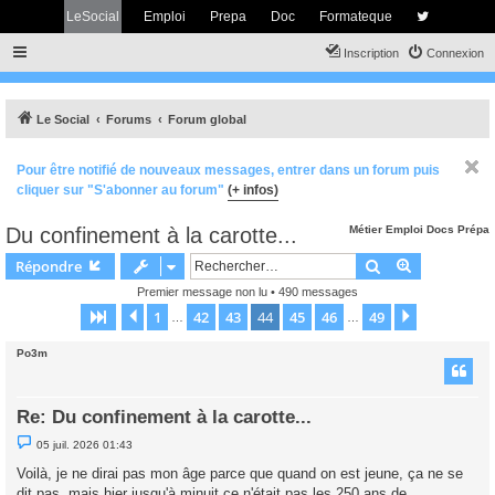
LeSocial
Emploi
Prepa
Doc
Formateque
Inscription
Connexion
Le Social
Forums
Forum global
Pour être notifié de nouveaux messages, entrer dans un forum puis
cliquer sur "S'abonner au forum"
(+ infos)
Du confinement à la carotte...
Métier
Emploi
Docs
Prépa
Rechercher
Recherche 
Répondre
Premier message non lu
• 490 messages
1
42
43
44
45
46
49
Page
44
Précédent
sur
49
Suivant
…
…
Po3m
Re: Du confinement à la carotte...
M
05 juil. 2026 01:43
e
s
Voilà, je ne dirai pas mon âge parce que quand on est jeune, ça ne se
s
dit pas, mais hier jusqu'à minuit ce n'était pas les 250 ans de
a