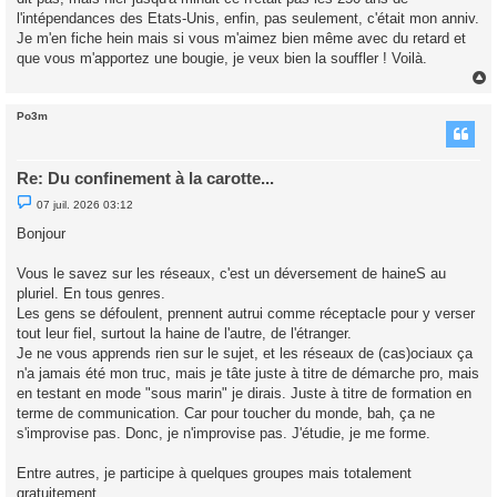
g
l'intépendances des Etats-Unis, enfin, pas seulement, c'était mon anniv.
e
Je m'en fiche hein mais si vous m'aimez bien même avec du retard et
n
o
que vous m'apportez une bougie, je veux bien la souffler ! Voilà.
n
l
u
Po3m
t
Re: Du confinement à la carotte...
M
07 juil. 2026 03:12
e
s
Bonjour
s
a
g
Vous le savez sur les réseaux, c'est un déversement de haineS au
e
pluriel. En tous genres.
n
o
Les gens se défoulent, prennent autrui comme réceptacle pour y verser
n
tout leur fiel, surtout la haine de l'autre, de l'étranger.
l
u
Je ne vous apprends rien sur le sujet, et les réseaux de (cas)ociaux ça
n'a jamais été mon truc, mais je tâte juste à titre de démarche pro, mais
en testant en mode "sous marin" je dirais. Juste à titre de formation en
terme de communication. Car pour toucher du monde, bah, ça ne
s'improvise pas. Donc, je n'improvise pas. J'étudie, je me forme.
Entre autres, je participe à quelques groupes mais totalement
gratuitement.