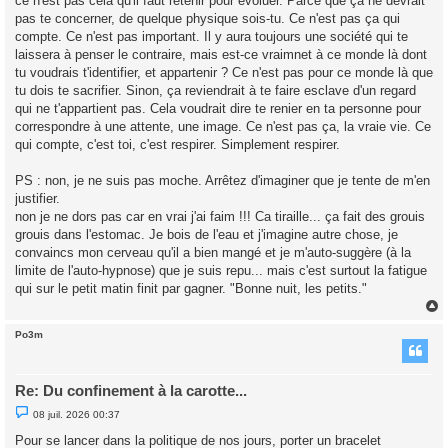
ce n'est pas cela qu'il faut retenir pour évoluer. Parce que ça ne devrait
pas te concerner, de quelque physique sois-tu. Ce n'est pas ça qui
compte. Ce n'est pas important. Il y aura toujours une société qui te
laissera à penser le contraire, mais est-ce vraimnet à ce monde là dont
tu voudrais t'identifier, et appartenir ? Ce n'est pas pour ce monde là que
tu dois te sacrifier. Sinon, ça reviendrait à te faire esclave d'un regard
qui ne t'appartient pas. Cela voudrait dire te renier en ta personne pour
correspondre à une attente, une image. Ce n'est pas ça, la vraie vie. Ce
qui compte, c'est toi, c'est respirer. Simplement respirer.
PS : non, je ne suis pas moche. Arrêtez d'imaginer que je tente de m'en
justifier.
non je ne dors pas car en vrai j'ai faim !!! Ca tiraille... ça fait des grouis
grouis dans l'estomac. Je bois de l'eau et j'imagine autre chose, je
convaincs mon cerveau qu'il a bien mangé et je m'auto-suggère (à la
limite de l'auto-hypnose) que je suis repu... mais c'est surtout la fatigue
qui sur le petit matin finit par gagner. "Bonne nuit, les petits."
Po3m
t
Re: Du confinement à la carotte...
M
08 juil. 2026 00:37
e
s
Pour se lancer dans la politique de nos jours, porter un bracelet
s