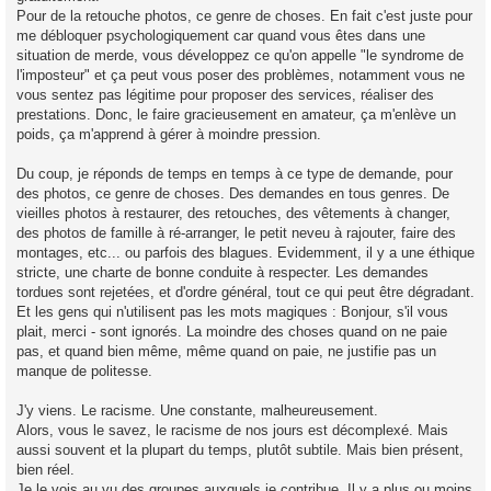
Pour de la retouche photos, ce genre de choses. En fait c'est juste pour
me débloquer psychologiquement car quand vous êtes dans une
situation de merde, vous développez ce qu'on appelle "le syndrome de
l'imposteur" et ça peut vous poser des problèmes, notamment vous ne
vous sentez pas légitime pour proposer des services, réaliser des
prestations. Donc, le faire gracieusement en amateur, ça m'enlève un
poids, ça m'apprend à gérer à moindre pression.
Du coup, je réponds de temps en temps à ce type de demande, pour
des photos, ce genre de choses. Des demandes en tous genres. De
vieilles photos à restaurer, des retouches, des vêtements à changer,
des photos de famille à ré-arranger, le petit neveu à rajouter, faire des
montages, etc... ou parfois des blagues. Evidemment, il y a une éthique
stricte, une charte de bonne conduite à respecter. Les demandes
tordues sont rejetées, et d'ordre général, tout ce qui peut être dégradant.
Et les gens qui n'utilisent pas les mots magiques : Bonjour, s'il vous
plait, merci - sont ignorés. La moindre des choses quand on ne paie
pas, et quand bien même, même quand on paie, ne justifie pas un
manque de politesse.
J'y viens. Le racisme. Une constante, malheureusement.
Alors, vous le savez, le racisme de nos jours est décomplexé. Mais
aussi souvent et la plupart du temps, plutôt subtile. Mais bien présent,
bien réel.
Je le vois au vu des groupes auxquels je contribue. Il y a plus ou moins