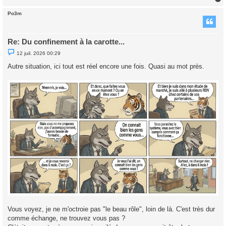
Po3m
t
Re: Du confinement à la carotte...
M
12 juil. 2026 00:29
e
s
Autre situation, ici tout est réel encore une fois. Quasi au mot près.
s
a
g
e
n
o
n
l
u
Vous voyez, je ne m'octroie pas "le beau rôle", loin de là. C'est très dur
comme échange, ne trouvez vous pas ?