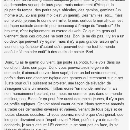
de demandes venant de tous pays, mais notamment d'Afrique. la
plupart du temps, des petits pays africains, des gamins, gamines (un
mome à 20, 25 ans pour moi c'est un gamin). Des familles, etc... mais
sur le web, je vous le donne en mille, le noir, surtout le noir africain est
de façon radicale assimilé pour beaucoup à l'image du "brouteur". Un
brouteur, c'est typiquement un escroc du web. Ce que les gens qui
viennent dans ces groupes ne sont pas. Bon, je ne dis pas, il y en a un
ou deux qui peuvent s'y égarer, mais il n'y a pas grande raison qu'ils
viennent s'y échouer d'autant qu'ils peuvent comme tout le monde
accéder "à moindre coût" à des outils de pointe. Bref.
Donc, tu as le gamin qui vient, qui poste sa photo, tu le vois dans sa
condition, dans son pays. Donc vous pouvez avoir le genre de
demande, il aimerait se voir bien sapé, dans un bel environnement,
parfois dans une chambre typique des gamers qui streament sur le net.
Juste pour qu'ils puissent se projeter, une façon de s'évader, de
s'imaginer dans un monde... j'allais écrire "un monde meilleur" mais
non, humainement parlant, non, nous ne sommes pas dans un monde
meilleur, non. Bien sûr ça peut être aussi des moins jeunes, il n'y a pas
de profils typiques. On voit absolument de tout. Nous sommes amenés
à traiter des demandes diverses et variées, venant de tous pays et de
toutes classes sociales. Et vous pourriez me dire que c'est génial, que
les gens devraient avoir l'esprit ouvert ? Non, purée, il y a de sacrés
connards, je vous assure ! Et comme ils ne sont pas en face, ils se