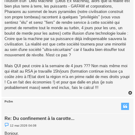
l'illusion d'un "Dieu Machine" (Deus Ex Machina), alors que la réalité est
bien plus terre à terre, les puissants - GAFAM et corporations,
Pharaons au sommet de leurs pyramides (notre civilisation construit
son propre tombeau) racontent à quelques "privilégiés" (vous vous
sentirez "élu" et serez "fiers" de rendre service à cette société qui
promet de remettre tout le monde au turbin, 4 jours pour les uns, un
boulot de merde pour les autres) cette illusion d'une technologie louée :
Croire que la machine par sa puissance déjà indispensable sauvera la
civilisation. La réalité est que cette société tournera pour une minorité
au sein d'une société "ultra-sécuritaire" car il faudra bien étouffer tout
mouvement de révolte. N'est ce pas ?
Mais QUI peut croire à la semaine de 4 jours ??? Non mais même moi
qui était au RSA je travaille 15h/jours (formation continue incluse ça
coûte zéro à l'Etat dont la région m'a en prime radié de mes droits youpi
! Ca en fait des économies !) et pour que dalle en plus (je suis
probablement maso) week end inclus, fais le calcul !!!
Po3m
t
Re: Du confinement à la carotte...
M
12 mai 2026 04:08
e
s
Bonjour,
s