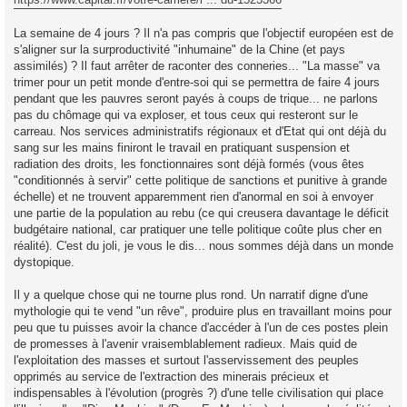
o
n
La semaine de 4 jours ? Il n'a pas compris que l'objectif européen est de
l
u
s'aligner sur la surproductivité "inhumaine" de la Chine (et pays
assimilés) ? Il faut arrêter de raconter des conneries... "La masse" va
trimer pour un petit monde d'entre-soi qui se permettra de faire 4 jours
pendant que les pauvres seront payés à coups de trique... ne parlons
pas du chômage qui va exploser, et tous ceux qui resteront sur le
carreau. Nos services administratifs régionaux et d'Etat qui ont déjà du
sang sur les mains finiront le travail en pratiquant suspension et
radiation des droits, les fonctionnaires sont déjà formés (vous êtes
"conditionnés à servir" cette politique de sanctions et punitive à grande
échelle) et ne trouvent apparemment rien d'anormal en soi à envoyer
une partie de la population au rebu (ce qui creusera davantage le déficit
budgétaire national, car pratiquer une telle politique coûte plus cher en
réalité). C'est du joli, je vous le dis... nous sommes déjà dans un monde
dystopique.
Il y a quelque chose qui ne tourne plus rond. Un narratif digne d'une
mythologie qui te vend "un rêve", produire plus en travaillant moins pour
peu que tu puisses avoir la chance d'accéder à l'un de ces postes plein
de promesses à l'avenir vraisemblablement radieux. Mais quid de
l'exploitation des masses et surtout l'asservissement des peuples
opprimés au service de l'extraction des minerais précieux et
indispensables à l'évolution (progrès ?) d'une telle civilisation qui place