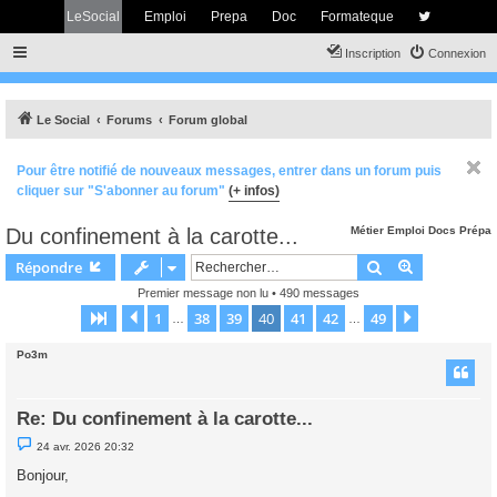
LeSocial
Emploi
Prepa
Doc
Formateque
Inscription
Connexion
Le Social
Forums
Forum global
Pour être notifié de nouveaux messages, entrer dans un forum puis
cliquer sur "S'abonner au forum"
(+ infos)
Du confinement à la carotte...
Métier
Emploi
Docs
Prépa
Rechercher
Recherche 
Répondre
Premier message non lu
• 490 messages
1
38
39
40
41
42
49
Page
40
Précédent
sur
49
Suivant
…
…
Po3m
Re: Du confinement à la carotte...
M
24 avr. 2026 20:32
e
s
Bonjour,
s
a