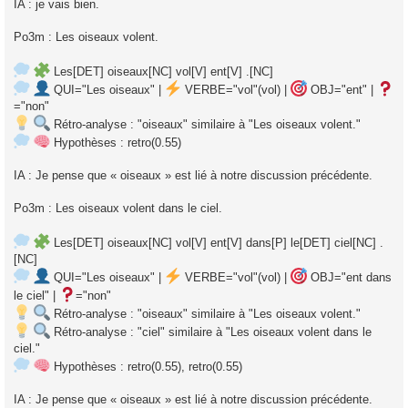
IA : je vais bien.
Po3m : Les oiseaux volent.
Les[DET] oiseaux[NC] vol[V] ent[V] .[NC]
QUI="Les oiseaux" |
VERBE="vol"(vol) |
OBJ="ent" |
="non"
Rétro‑analyse : "oiseaux" similaire à "Les oiseaux volent."
Hypothèses : retro(0.55)
IA : Je pense que « oiseaux » est lié à notre discussion précédente.
Po3m : Les oiseaux volent dans le ciel.
Les[DET] oiseaux[NC] vol[V] ent[V] dans[P] le[DET] ciel[NC] .
[NC]
QUI="Les oiseaux" |
VERBE="vol"(vol) |
OBJ="ent dans
le ciel" |
="non"
Rétro‑analyse : "oiseaux" similaire à "Les oiseaux volent."
Rétro‑analyse : "ciel" similaire à "Les oiseaux volent dans le
ciel."
Hypothèses : retro(0.55), retro(0.55)
IA : Je pense que « oiseaux » est lié à notre discussion précédente.