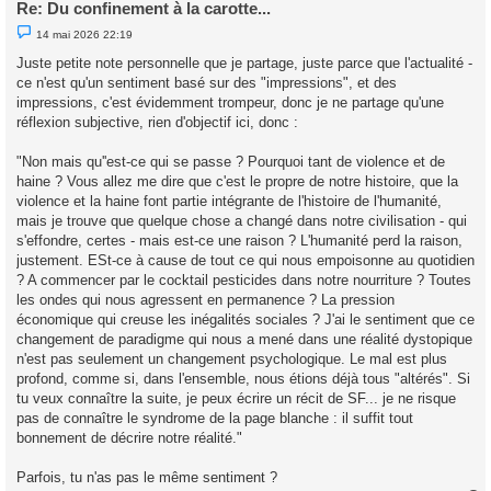
Re: Du confinement à la carotte...
M
14 mai 2026 22:19
e
s
Juste petite note personnelle que je partage, juste parce que l'actualité -
s
ce n'est qu'un sentiment basé sur des "impressions", et des
a
g
impressions, c'est évidemment trompeur, donc je ne partage qu'une
e
réflexion subjective, rien d'objectif ici, donc :
n
o
n
"Non mais qu''est-ce qui se passe ? Pourquoi tant de violence et de
l
u
haine ? Vous allez me dire que c'est le propre de notre histoire, que la
violence et la haine font partie intégrante de l'histoire de l'humanité,
mais je trouve que quelque chose a changé dans notre civilisation - qui
s'effondre, certes - mais est-ce une raison ? L'humanité perd la raison,
justement. ESt-ce à cause de tout ce qui nous empoisonne au quotidien
? A commencer par le cocktail pesticides dans notre nourriture ? Toutes
les ondes qui nous agressent en permanence ? La pression
économique qui creuse les inégalités sociales ? J'ai le sentiment que ce
changement de paradigme qui nous a mené dans une réalité dystopique
n'est pas seulement un changement psychologique. Le mal est plus
profond, comme si, dans l'ensemble, nous étions déjà tous "altérés". Si
tu veux connaître la suite, je peux écrire un récit de SF... je ne risque
pas de connaître le syndrome de la page blanche : il suffit tout
bonnement de décrire notre réalité."
Parfois, tu n'as pas le même sentiment ?