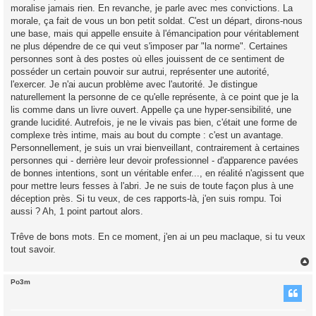
moralise jamais rien. En revanche, je parle avec mes convictions. La
morale, ça fait de vous un bon petit soldat. C'est un départ, dirons-nous
une base, mais qui appelle ensuite à l'émancipation pour véritablement
ne plus dépendre de ce qui veut s'imposer par "la norme". Certaines
personnes sont à des postes où elles jouissent de ce sentiment de
posséder un certain pouvoir sur autrui, représenter une autorité,
l'exercer. Je n'ai aucun problème avec l'autorité. Je distingue
naturellement la personne de ce qu'elle représente, à ce point que je la
lis comme dans un livre ouvert. Appelle ça une hyper-sensibilité, une
grande lucidité. Autrefois, je ne le vivais pas bien, c'était une forme de
complexe très intime, mais au bout du compte : c'est un avantage.
Personnellement, je suis un vrai bienveillant, contrairement à certaines
personnes qui - derrière leur devoir professionnel - d'apparence pavées
de bonnes intentions, sont un véritable enfer..., en réalité n'agissent que
pour mettre leurs fesses à l'abri. Je ne suis de toute façon plus à une
déception près. Si tu veux, de ces rapports-là, j'en suis rompu. Toi
aussi ? Ah, 1 point partout alors.
Trêve de bons mots. En ce moment, j'en ai un peu maclaque, si tu veux
tout savoir.
Po3m
t