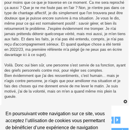
pour moins que ce que je traverse en ce moment. Ca me sera reproché
ça aussi ? Que je ne me foute pas en l'air ? Non, je n'entre pas dans ce
type de chantage affectif, je dis simplement que l'on trouvera peut être
douteux que je puisse encore survivre à ma situation. Je vous le dis,
même pour ce qui est normalement positif : savoir gérer, et bien ils
retourneront le problème. J'espère évidemment me tromper. Je n'ai
jamais prétendu détenir quelconque vérité, mais moi aussi, je m'en tiens
aux faits. Et dans les faits, je n'ai pas été entendu, compris, je n'ai pas
reçu d'accompagnement sérieux. Et quand quelque chose a été tenté
en 2022/23, ma première référente m'a piégé (je ne peux pas en écrire
davantage ici à ce sujet).
Voilà. Donc oui bien sûr, une personne s'est servie de sa fonction, ayant
des griefs personnels contre moi, pour régler ses comptes.
Bien évidemment que j'ai des ressentiments, c'est humain... mais je
n'agis contre personne, je n'agis que pour améliorer ma situation et je
fais des choses qui me donnent envie de me lever le matin. Je suis
motivé, j'ai de la volonté, mais on m'en a quand même mis plein la
gueule.
Répondre
En poursuivant votre navigation sur ce site, vous
t
1
38
39
40
41
42
49
Page
40
Précédent
sur
49
Suiv
490 messages
acceptez l’utilisation de cookies vous permettant
…
…
de bénéficier d’une expérience de navigation