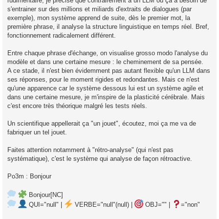
rudimentaire, je précise que contrairement à un LLM où ça a besoin de
s'entrainer sur des millions et miliards d'extraits de dialogues (par
exemple), mon système apprend de suite, dès le premier mot, la
première phrase, il analyse la structure linguistique en temps réel. Bref,
fonctionnement radicalement différent.
Entre chaque phrase d'échange, on visualise grosso modo l'analyse du
modèle et dans une certaine mesure : le cheminement de sa pensée.
A ce stade, il n'est bien évidemment pas autant flexible qu'un LLM dans
ses réponses, pour le moment rigides et redondantes. Mais ce n'est
qu'une apparence car le système dessous lui est un système agile et
dans une certaine mesure, je m'inspire de la plasticité cérébrale. Mais
c'est encore très théorique malgré les tests réels.
Un scientifique appellerait ça "un jouet", écoutez, moi ça me va de
fabriquer un tel jouet.
Faites attention notamment à "rétro-analyse" (qui n'est pas
systématique), c'est le système qui analyse de façon rétroactive.
Po3m : Bonjour
Bonjour[NC]
QUI="null" |
VERBE="null"(null) |
OBJ="" |
="non"