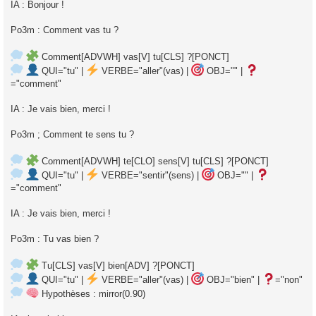
IA : Bonjour !
Po3m : Comment vas tu ?
Comment[ADVWH] vas[V] tu[CLS] ?[PONCT]
QUI="tu" |
VERBE="aller"(vas) |
OBJ="" |
="comment"
IA : Je vais bien, merci !
Po3m ; Comment te sens tu ?
Comment[ADVWH] te[CLO] sens[V] tu[CLS] ?[PONCT]
QUI="tu" |
VERBE="sentir"(sens) |
OBJ="" |
="comment"
IA : Je vais bien, merci !
Po3m : Tu vas bien ?
Tu[CLS] vas[V] bien[ADV] ?[PONCT]
QUI="tu" |
VERBE="aller"(vas) |
OBJ="bien" |
="non"
Hypothèses : mirror(0.90)