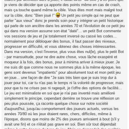
g
je viens de décider que ça apporte des points même en cas de crash,
e
mais ça touche quand même la cible. Vous êtes mort mais malgré tout
n
o
sur la cible, donc "Bien joué !"
Un petit jeu simple qui ne peut que
n
parler "aux vieux" donc je prends soin pour y intégrer un petit historique
l
u
qui parle de son ancêtre dans les années 70 et l'évolution de ce petit jeu
qui dans ma version assume son état "daté"... un petit Bot commente
vos sessions de jeu et j'ai totalement inversé ou cassé les codes...
normalement pour débloquer des bonus, il faut passer des niveaux,
progresser en difficulté, et vous obtenez des choses intéressantes.
Dans ma version, c'est l'inverse, plus vous êtes nul(le), plus le petit Bot
- par mansuétude, pour ne dire autre chose, vous lâche exaspéré et
moqueur à la fois, des bonus, pour à minima arriver à mieux jouer. Je
me suis dit que comme nous ne sommes plus à la même époque, les
gens sont devenus "impatients" pour absolument tout et mon petit jeu
en joue... une façon de dire "Je sais très bien que je suis trop dur à
jouer pour toi, car tu n'as pas le temps ni la volonté de progresser, mais
pour que tu ne crises pas ni ragequit, je t'offre des options de facilité...
Le jeu est minimaliste en soi que je n'ai pas inventé mais amélioré
simplement le principe, cependant derrière se trouve une réflexion un
peu plus poussée, ça raconte quelque chose sur notre société
d'aujourd'hui, jusqu'au comportement des joueurs actuels, versus les
années 70/80 où les jeux étaient rares, chers, difficiles, même à
l'époque, disons que moins de 2% des joueurs arrivaient à bout (s'il y
avait une fin) et ce n'était pas grave en soi. Bien sûr tout dépendait