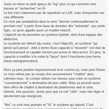
g
Juste un retour ou petit aperçu du "log" pour ce qui concerne mes
e
travaux et "recherches" en IA.
n
o
Le but n'est clairement pas de reproduire un LLM, mais d'emprunter une
n
voie différente.
l
u
Ce n'est pas probabiliste dans le sens "deviner contextuellement le
prochain mot" à partir d'une base de données dite "entrainée", aux poids
figés, ce qu'on appelle aussi un modèle inductif.
L'objectif est de permettre un système hybride, doté d'une logique dite
déductive.
Le système est réflexif (du moins, c'est l'objectif), un système "qui
pense qu'il pense", doté à terme d'une capacité à "ressentir" son état de
fonctionnement et capable d'action pro-active et rétro-active. En gros, la
capacité à modifier à la volée la "façon" dont il fonctionne (une forme
d'auto-reprogrammation).
Alors ça peut paraitre impressionnant écrit comme ça, mais pour l'heure
ce n'est même pas au niveau d'un anciennement "chatbot" alors
calmons-nous. Je compte utiliser ces travaux pour créer un système
"conversationnel" à destination de jeux vidéo. Mais ça pourrait aussi
faire office de chatbot à destination de plateformes web et sites
internet, très poussés, assez pour que ce soit "utile", mais très léger et
absolument pas énergivore.
"Moi" ce sont mes prompts et "IA" le système qui répond. C'est