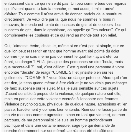
enfouissent dans ce qui ne se dit pas. Un peu comme tous ces regards
qui t'évitent quand tu fais la manche, et moi aussi, il m'est arrivé
d'éviter. Tout comme il m'est arrivé de donner, parfois de la nourriture
directement. Je veux dire par là, que nous ne sommes ni bons ni
mauvais, le monde est teinté de nuances de gris et de couleurs. Les
nuances de gris, dans le graphisme, on appelle ça "les valeurs". Ce qui
complémente les couleurs et ce qui rend au monde tout son relief.
Oui, j'aimerais écrire, disais-je, même si ce n'est pas si simple, sur ce
que l'on peut ressentir en tant que homme ayant été pointé du doigt
comme - je ne sais même pas comment le qualifier - ayant été, ou
étant, un danger ? Et là, j'imagine des personnes se dire "houla, mais
que raconte-t-il ?", oui, c'est délicat. C'est quand une personne à votre
encontre "décide" de réagir "COMME SI" et j'insiste bien sur les
guillemets : "COMME SI" vous étiez un danger potentiel. Alors qu'il n'en
est rien, je tiens quand même à être clair et je ne voudrais pas ménager
de faux suspense sur le sujet. Mais je suis sensible sur ces sujets.
D'abord sensible à propos de la violence, de quelque nature soit-elle,
mais en particulier cette violence exercée à l'encontre des femmes.
Violence psychologique, physique, de quelque nature, agressions et j'en
passe, harcèlement y compris bien entendu. Rien qui ne fasse partie de
ma vie (non pas comme agression, sinon en tant que victime), de mon
parcours, de ma personnalité : je suis un homme profondément
pacifique et dans une certaine mesure, sage (ce qui demande de
prendre énormément sur soi-même). Je n'ai pas été du côté des