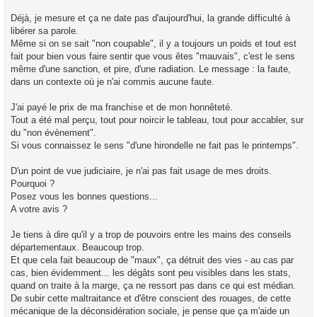
a
g
Déjà, je mesure et ça ne date pas d'aujourd'hui, la grande difficulté à
e
libérer sa parole.
n
o
Même si on se sait "non coupable", il y a toujours un poids et tout est
n
fait pour bien vous faire sentir que vous êtes "mauvais", c'est le sens
l
u
même d'une sanction, et pire, d'une radiation. Le message : la faute,
dans un contexte où je n'ai commis aucune faute.
J'ai payé le prix de ma franchise et de mon honnêteté.
Tout a été mal perçu, tout pour noircir le tableau, tout pour accabler, sur
du "non évènement".
Si vous connaissez le sens "d'une hirondelle ne fait pas le printemps".
D'un point de vue judiciaire, je n'ai pas fait usage de mes droits.
Pourquoi ?
Posez vous les bonnes questions...
A votre avis ?
Je tiens à dire qu'il y a trop de pouvoirs entre les mains des conseils
départementaux. Beaucoup trop.
Et que cela fait beaucoup de "maux", ça détruit des vies - au cas par
cas, bien évidemment... les dégâts sont peu visibles dans les stats,
quand on traite à la marge, ça ne ressort pas dans ce qui est médian.
De subir cette maltraitance et d'être conscient des rouages, de cette
mécanique de la déconsidération sociale, je pense que ça m'aide un