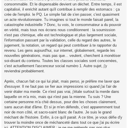
consommable. Et le dispensable devient un déchet. Entre temps, il est
capitalisé, il enrichit autant qu'il contribue à remplir des estomacs : ça
crée de l'emploi. le PQ. Le simple fait de s'en passer, c'est quasiment
un acte révolutionnaire. Tu imagines si tout le monde faisait pareil, la
catastrophe industrielle ? Donc, tu vois, le consommateur a du pouvoir
en vérité, mais tous nos écrans nous conditionnent : la soumission
n'est pas chimique, elle est technologique et plus largement sociale,
l'information passant par la validation, celle du regard des autres, le
jugement, la notation, un regard qui peut contribuer à te rapporter du
revenu. Les gens aujourd'hui, sur internet, globalement, regarde les
nouvelles générations, mais pas que... veulent, cherchent à monétiser
soi-disant du contenu. Toutes les classes sociales sont concernées,
c'est actuellement l'ascenceur social numéro 1. Autre sujet, j'y
reviendrai probablement.
Après, chacun fait ce qui lui plait, mais perso, je préfère me laver que
d'essuyer. Il ne faut pas se fier aux impressions ici quand j'ai l'air de
venir étaler ma merde. Ce n'est pas vrai, j'étale surtout la merde dans
laquelle on m'a mis, mais qui n'est pas la mienne. Tu suis ? Une
certaine personne m'a chié dessus, pour dire les choses clairement,
sans aucun état d'âme. Et si je m'en défends, c'est apparemment tout
noir de mon côté, et sacro-saint blanc de l'autre. Je suis le grand
méchant de l'histoire. Enfin, à ce qu'il parait. A ce titre, je vous défie d'y
trouver la moindre once de méchanceté dans tout ce que j'ai pu écrire
ici. ATTENTION DISCLAIMER : je ne me prétends pas non plus