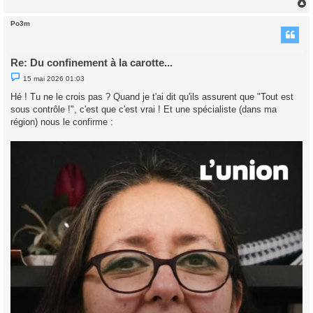
Po3m
t
Re: Du confinement à la carotte...
M
15 mai 2026 01:03
e
s
Hé ! Tu ne le crois pas ? Quand je t'ai dit qu'ils assurent que "Tout est
s
sous contrôle !", c'est que c'est vrai ! Et une spécialiste (dans ma
a
g
région) nous le confirme :
e
n
o
n
l
u