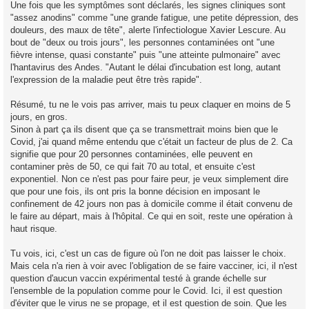
g
Une fois que les symptômes sont déclarés, les signes cliniques sont
e
"assez anodins" comme "une grande fatigue, une petite dépression, des
n
o
douleurs, des maux de tête", alerte l'infectiologue Xavier Lescure. Au
n
bout de "deux ou trois jours", les personnes contaminées ont "une
l
u
fièvre intense, quasi constante" puis "une atteinte pulmonaire" avec
l'hantavirus des Andes. "Autant le délai d'incubation est long, autant
l'expression de la maladie peut être très rapide".
Résumé, tu ne le vois pas arriver, mais tu peux claquer en moins de 5
jours, en gros.
Sinon à part ça ils disent que ça se transmettrait moins bien que le
Covid, j'ai quand même entendu que c'était un facteur de plus de 2. Ca
signifie que pour 20 personnes contaminées, elle peuvent en
contaminer près de 50, ce qui fait 70 au total, et ensuite c'est
exponentiel. Non ce n'est pas pour faire peur, je veux simplement dire
que pour une fois, ils ont pris la bonne décision en imposant le
confinement de 42 jours non pas à domicile comme il était convenu de
le faire au départ, mais à l'hôpital. Ce qui en soit, reste une opération à
haut risque.
Tu vois, ici, c'est un cas de figure où l'on ne doit pas laisser le choix.
Mais cela n'a rien à voir avec l'obligation de se faire vacciner, ici, il n'est
question d'aucun vaccin expérimental testé à grande échelle sur
l'ensemble de la population comme pour le Covid. Ici, il est question
d'éviter que le virus ne se propage, et il est question de soin. Que les