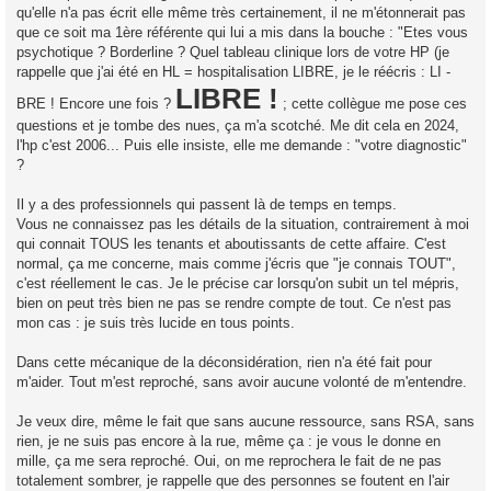
qu'elle n'a pas écrit elle même très certainement, il ne m'étonnerait pas
que ce soit ma 1ère référente qui lui a mis dans la bouche : "Etes vous
psychotique ? Borderline ? Quel tableau clinique lors de votre HP (je
rappelle que j'ai été en HL = hospitalisation LIBRE, je le réécris : LI -
LIBRE !
BRE ! Encore une fois ?
; cette collègue me pose ces
questions et je tombe des nues, ça m'a scotché. Me dit cela en 2024,
l'hp c'est 2006... Puis elle insiste, elle me demande : "votre diagnostic"
?
Il y a des professionnels qui passent là de temps en temps.
Vous ne connaissez pas les détails de la situation, contrairement à moi
qui connait TOUS les tenants et aboutissants de cette affaire. C'est
normal, ça me concerne, mais comme j'écris que "je connais TOUT",
c'est réellement le cas. Je le précise car lorsqu'on subit un tel mépris,
bien on peut très bien ne pas se rendre compte de tout. Ce n'est pas
mon cas : je suis très lucide en tous points.
Dans cette mécanique de la déconsidération, rien n'a été fait pour
m'aider. Tout m'est reproché, sans avoir aucune volonté de m'entendre.
Je veux dire, même le fait que sans aucune ressource, sans RSA, sans
rien, je ne suis pas encore à la rue, même ça : je vous le donne en
mille, ça me sera reproché. Oui, on me reprochera le fait de ne pas
totalement sombrer, je rappelle que des personnes se foutent en l'air