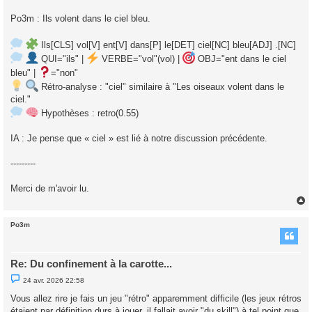
Po3m : Ils volent dans le ciel bleu.
Ils[CLS] vol[V] ent[V] dans[P] le[DET] ciel[NC] bleu[ADJ] .[NC]
QUI="ils" |
VERBE="vol"(vol) |
OBJ="ent dans le ciel
bleu" |
="non"
Rétro‑analyse : "ciel" similaire à "Les oiseaux volent dans le
ciel."
Hypothèses : retro(0.55)
IA : Je pense que « ciel » est lié à notre discussion précédente.
---------
Merci de m'avoir lu.
Po3m
t
Re: Du confinement à la carotte...
M
24 avr. 2026 22:58
e
s
Vous allez rire je fais un jeu "rétro" apparemment difficile (les jeux rétros
s
étaient par définition durs à jouer, il fallait avoir "du skill") à tel point que
a