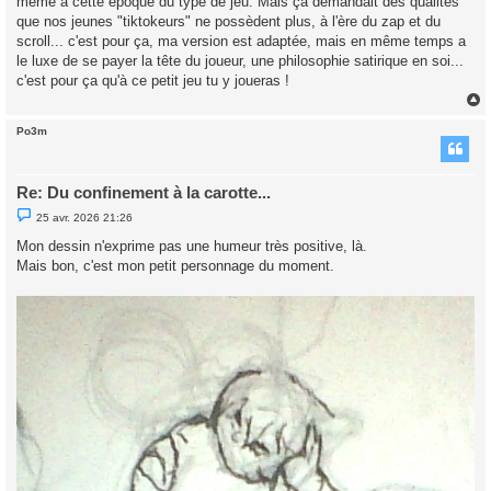
même à cette époque du type de jeu. Mais ça demandait des qualités
que nos jeunes "tiktokeurs" ne possèdent plus, à l'ère du zap et du
scroll... c'est pour ça, ma version est adaptée, mais en même temps a
le luxe de se payer la tête du joueur, une philosophie satirique en soi...
c'est pour ça qu'à ce petit jeu tu y joueras !
Po3m
t
Re: Du confinement à la carotte...
M
25 avr. 2026 21:26
e
s
Mon dessin n'exprime pas une humeur très positive, là.
s
Mais bon, c'est mon petit personnage du moment.
a
g
e
n
o
n
l
u