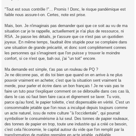
a
g
"Tout est sous contrôle !"... Promis ! Donc, le risque pandémique est
e
faible nous assure-t-on. Certes, note est prise.
n
o
n
Mais, bon. Je n'imaginais pas demander quoi que ce soit au vu de ma
l
u
situation car je te rappelle, actuellement je n'ai plus de ressource, ni
RSA. Je passe les détails, je t'assure que ce n'est pas un quotidien
joyeux. En même temps, faudrait être stupide pour se complaire dans
une situation de grande précarité, et donc sont complètement connes
les personnes qui s'imaginent que l'on puisse y trouver le moindre
confort, si ce n'est que, bah oui, j'ai "un toit" encore.
Ma demande est simple, t'as pas un rouleau de PQ ?
Je ne déconne pas, et dis toi bien que quand on en arrive à ne plus
pouvoir vraiment en acheter, c'est que la situation sent vraiment la
merde, pour parler et écrire dans un bon français ! Je ne vais pas te
faire un tuto pour t'expliquer comment on se débrouille dans ces cas là,
dans le cas où faut bien faire caca et dignement se laver. Tu vois,
parce qu'au fond, le papier toilette, c'est dispensable en vérité. C'est un
consommable jetable que l'on nous a inculqué depuis toujours comme
un acte naturel, issu de notre culture "à l'occidentale", qui pourrait
symboliser le consumérisme à lui seul. Des tonnes de papier rouleaux,
des tonnes de papier en trop, toute une industrie qui a créé ce besoin,
c'est cela l'économie, le capital autour du vide que l'on remplit par la
transformation de matière première en acte jetable, oubliable,