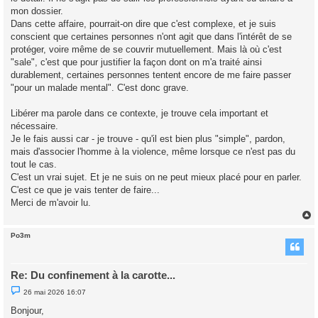
mon dossier.
Dans cette affaire, pourrait-on dire que c'est complexe, et je suis
conscient que certaines personnes n'ont agit que dans l'intérêt de se
protéger, voire même de se couvrir mutuellement. Mais là où c'est
"sale", c'est que pour justifier la façon dont on m'a traité ainsi
durablement, certaines personnes tentent encore de me faire passer
"pour un malade mental". C'est donc grave.
Libérer ma parole dans ce contexte, je trouve cela important et
nécessaire.
Je le fais aussi car - je trouve - qu'il est bien plus "simple", pardon,
mais d'associer l'homme à la violence, même lorsque ce n'est pas du
tout le cas.
C'est un vrai sujet. Et je ne suis on ne peut mieux placé pour en parler.
C'est ce que je vais tenter de faire...
Merci de m'avoir lu.
Po3m
t
Re: Du confinement à la carotte...
M
26 mai 2026 16:07
e
s
Bonjour,
s