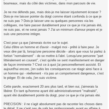
bourreaux, mais du côté des victimes, dans mon parcours de vie.
Je ne me défends pas, mais dois-je me laisser injustement écraser ?
Dois-je me laisser pointer du doigt comme étant confondu à ce que je
ne suis pas ? Dois-je laisser une ou quelques personnes via les
collègues, me faire passer durablement pour ce que je n'ai jamais été,
ne suis pas, et ne serai jamais ? J'ai un minimum d'amour propre et je
suis une personne intègre.
C'est pour ça que j'aimerais écrire sur le sujet.
Celui d'être un homme et d'avoir - malgré moi - prêté à faire peur. Je
veux dire par là, lorsqu'une personne décide - alors que vous lui parlez à
fortiori "normalement" - de se mettre à l'abri. Lorsqu'une personne "part
littéralement en courant", c'est qu'elle se sent manifestement en danger
de façon imminente ? C'est ce à quoi j'ai personnellement assisté. Et
aujourd'hui encore, j'en subis les conséquences car réagir ainsi face à
un homme qui - réellement - n'a pas un comportement dangereux, c'est
le piéger. Et de cela, j'en suis victime.
Cette parole, exactement 20 ans plus tard, et bien oui, j'aimerais la
libérer. En tant qu'homme ayant été administrativement "maltraité",
ayant été durablement pointé du doigt, pour ce que je n'ai jamais été.
PRECISION : il ne s'agit absolument pas de raconter les choses dans
le détail. Il ne s'agit pas de salir les professionnels ayant eu affaire à