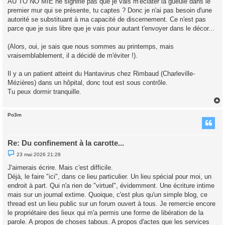
AU TO NO MIE ne signifie pas que je vais m'éclater la gueule dans le
premier mur qui se présente, tu captes ? Donc je n'ai pas besoin d'une
autorité se substituant à ma capacité de discernement. Ce n'est pas
parce que je suis libre que je vais pour autant t'envoyer dans le décor...
(Alors, oui, je sais que nous sommes au printemps, mais
vraisemblablement, il a décidé de m'éviter !).
Il y a un patient atteint du Hantavirus chez Rimbaud (Charleville-
Mézières) dans un hôpital, donc tout est sous contrôle.
Tu peux dormir tranquille.
Po3m
t
Re: Du confinement à la carotte...
M
23 mai 2026 21:28
e
s
J'aimerais écrire. Mais c'est difficile.
s
Déjà, le faire "ici", dans ce lieu particulier. Un lieu spécial pour moi, un
a
g
endroit à part. Qui n'a rien de "virtuel", évidemment. Une écriture intime
e
mais sur un journal extime. Quoique, c'est plus qu'un simple blog, ce
n
o
thread est un lieu public sur un forum ouvert à tous. Je remercie encore
n
le propriétaire des lieux qui m'a permis une forme de libération de la
l
u
parole. A propos de choses tabous. A propos d'actes que les services