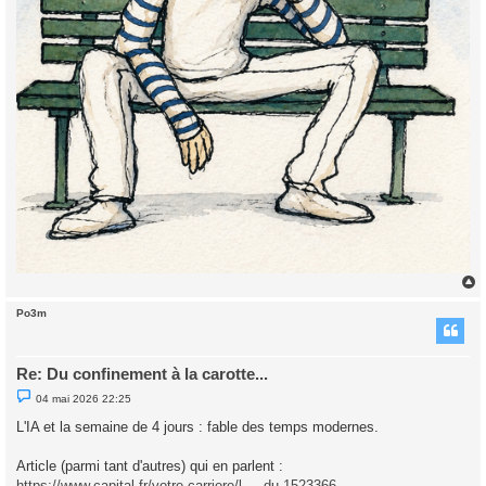
Po3m
t
Re: Du confinement à la carotte...
M
04 mai 2026 22:25
e
s
L'IA et la semaine de 4 jours : fable des temps modernes.
s
a
g
Article (parmi tant d'autres) qui en parlent :
e
https://www.capital.fr/votre-carriere/l ... du-1523366
n