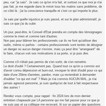
peu, car "je sais". Je sais ce qu'on m'a fait, et surtout ce que moi je n'ai
pas fait, je me regarde dans le miroir tous les matins sans problème, de
ce côté là : j'ai la conscience tranquille et c'est ce qui importe le plus.
Je sais par quelle injustice je suis passé, et sur le plan administratif, je
sais ce que j'ai du subir.
Un jour, peut-être, le Conseil d'Etat prendra en compte des témoignages
comme le mien et comme tant d'autres.
Non pas pour blâmer les professionnels car ils ne font qu'utiliser des
outils, même si parfois : certains professionnels sont tentés de désigner
un danger où aucun danger n'existe, mais ça peut être "arrangeant" de
le faire, chacun voit ses motivations à sa porte, si je puis dire.
Comme s'il n'était pas permis de s'en sortir, de s'en remettre.
Le droit d'oubli ? Certainement pas. Quand tout ce qu'on a commis est
d'avoir connu dépression et burn-out, invoquer le droit d'oubli pour ce qui
date d'une 20ène d'années, pardon, mais ça reviendrait à demander
d'oublier "ce qui est mal" ? Mais je n'ai commis AUCUN MAL, je n'ai
jamais agressé personne, je suis quelqu'un de tout à fait respectueux
des autres !
Rendez vous compte, pour rappel : fin 2024 lors de mon dernier
entretien chapeauté par LA personne qui me fait passer pour ce que je
ne suis pas et sa collègue me recevant, lit sur un papier des questions