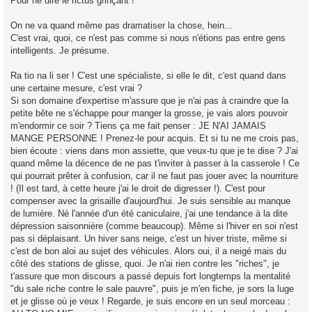
Pour ne dire le rictus grinçant !
On ne va quand même pas dramatiser la chose, hein...
C'est vrai, quoi, ce n'est pas comme si nous n'étions pas entre gens
intelligents. Je présume.
Ra tio na li ser ! C'est une spécialiste, si elle le dit, c'est quand dans
une certaine mesure, c'est vrai ?
Si son domaine d'expertise m'assure que je n'ai pas à craindre que la
petite bête ne s'échappe pour manger la grosse, je vais alors pouvoir
m'endormir ce soir ? Tiens ça me fait penser : JE N'AI JAMAIS
MANGE PERSONNE ! Prenez-le pour acquis. Et si tu ne me crois pas,
bien écoute : viens dans mon assiette, que veux-tu que je te dise ? J'ai
quand même la décence de ne pas t'inviter à passer à la casserole ! Ce
qui pourrait prêter à confusion, car il ne faut pas jouer avec la nourriture
! (Il est tard, à cette heure j'ai le droit de digresser !). C'est pour
compenser avec la grisaille d'aujourd'hui. Je suis sensible au manque
de lumière. Né l'année d'un été caniculaire, j'ai une tendance à la dite
dépression saisonnière (comme beaucoup). Même si l'hiver en soi n'est
pas si déplaisant. Un hiver sans neige, c'est un hiver triste, même si
c'est de bon aloi au sujet des véhicules. Alors oui, il a neigé mais du
côté des stations de glisse, quoi. Je n'ai rien contre les "riches", je
t'assure que mon discours a passé depuis fort longtemps la mentalité
"du sale riche contre le sale pauvre", puis je m'en fiche, je sors la luge
et je glisse où je veux ! Regarde, je suis encore en un seul morceau :