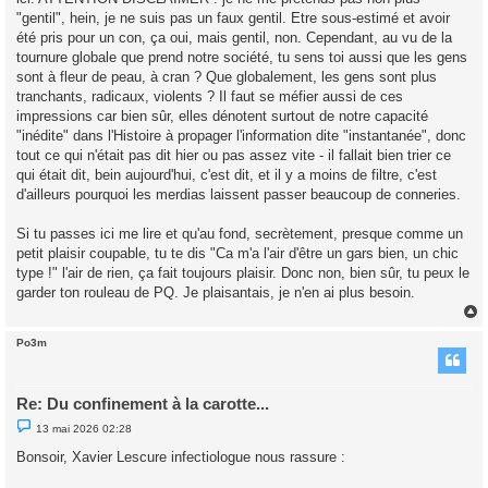
"gentil", hein, je ne suis pas un faux gentil. Etre sous-estimé et avoir
été pris pour un con, ça oui, mais gentil, non. Cependant, au vu de la
tournure globale que prend notre société, tu sens toi aussi que les gens
sont à fleur de peau, à cran ? Que globalement, les gens sont plus
tranchants, radicaux, violents ? Il faut se méfier aussi de ces
impressions car bien sûr, elles dénotent surtout de notre capacité
"inédite" dans l'Histoire à propager l'information dite "instantanée", donc
tout ce qui n'était pas dit hier ou pas assez vite - il fallait bien trier ce
qui était dit, bein aujourd'hui, c'est dit, et il y a moins de filtre, c'est
d'ailleurs pourquoi les merdias laissent passer beaucoup de conneries.
Si tu passes ici me lire et qu'au fond, secrètement, presque comme un
petit plaisir coupable, tu te dis "Ca m'a l'air d'être un gars bien, un chic
type !" l'air de rien, ça fait toujours plaisir. Donc non, bien sûr, tu peux le
garder ton rouleau de PQ. Je plaisantais, je n'en ai plus besoin.
Po3m
t
Re: Du confinement à la carotte...
M
13 mai 2026 02:28
e
s
Bonsoir, Xavier Lescure infectiologue nous rassure :
s
a