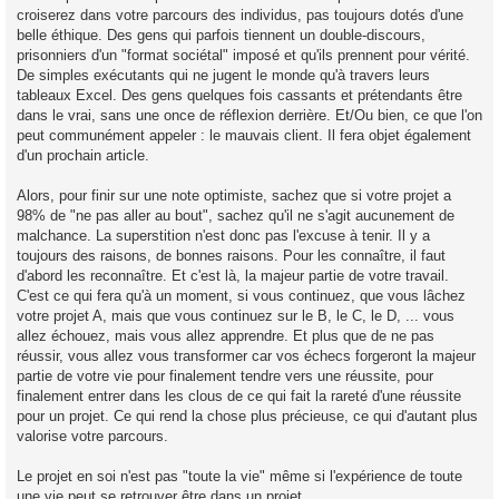
croiserez dans votre parcours des individus, pas toujours dotés d'une
belle éthique. Des gens qui parfois tiennent un double-discours,
prisonniers d'un "format sociétal" imposé et qu'ils prennent pour vérité.
De simples exécutants qui ne jugent le monde qu'à travers leurs
tableaux Excel. Des gens quelques fois cassants et prétendants être
dans le vrai, sans une once de réflexion derrière. Et/Ou bien, ce que l'on
peut communément appeler : le mauvais client. Il fera objet également
d'un prochain article.
Alors, pour finir sur une note optimiste, sachez que si votre projet a
98% de "ne pas aller au bout", sachez qu'il ne s'agit aucunement de
malchance. La superstition n'est donc pas l'excuse à tenir. Il y a
toujours des raisons, de bonnes raisons. Pour les connaître, il faut
d'abord les reconnaître. Et c'est là, la majeur partie de votre travail.
C'est ce qui fera qu'à un moment, si vous continuez, que vous lâchez
votre projet A, mais que vous continuez sur le B, le C, le D, ... vous
allez échouez, mais vous allez apprendre. Et plus que de ne pas
réussir, vous allez vous transformer car vos échecs forgeront la majeur
partie de votre vie pour finalement tendre vers une réussite, pour
finalement entrer dans les clous de ce qui fait la rareté d'une réussite
pour un projet. Ce qui rend la chose plus précieuse, ce qui d'autant plus
valorise votre parcours.
Le projet en soi n'est pas "toute la vie" même si l'expérience de toute
une vie peut se retrouver être dans un projet.