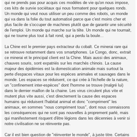
qui ne prends pas pour acquis ces modèles de vie qu'on nous impose,
ces kits de survie sociétaux qui nous formatent pour quelques ronds.
Un monde qui veut nous utiliser un peu comme des robots, un monde
qui va dans la folie du tout automatisé parce que c'est moins cher et
plus facile de s'occuper de machines plutôt que de garantir une sécurité
de l'emploi. Un monde qui marche sur la tête. Un monde qui ne tournait,
qui ne tourne plus tout à fait rond, qui a perdu la boule...
La Chine est le premier pays extracteur du cobalt. Ce minerai rare qui
se retrouve notamment dans vos smartphones. Le Congo, donc, extrait
ce minerai et le principal client est la Chine. Mais aussi des animaux,
chauves souris, sont expatriés sur les marchés chinois. La cause
majeur des épidémies est la domestication animale mais surtout la
perte d'espaces vitaux pour les espèces animales et sauvages dans le
monde. Les espaces se réduisent, ce qui crée à l'échelle de la nature,
un "confinement inter-espèces" dont l'homme se trouve (malgré lui)
dans le dernier maillon de la chaine. Les virus circulent plus vite et
mutent plus vite aussi, c'est directement la cause des espaces
humains qui réduisent l'habitat animal et donc "compriment" les
animaux, en sommes "nous compriment tous", dont nous connaissons
les conséquences qui ne sont pas nouvelles à proprement parlé, mais
qui manifestement risquent d'être légions dans les décennies à venir si
notre civilisation ne se réinvente pas.
Car il est bien question de "réinventer le monde", à juste titre. Certains