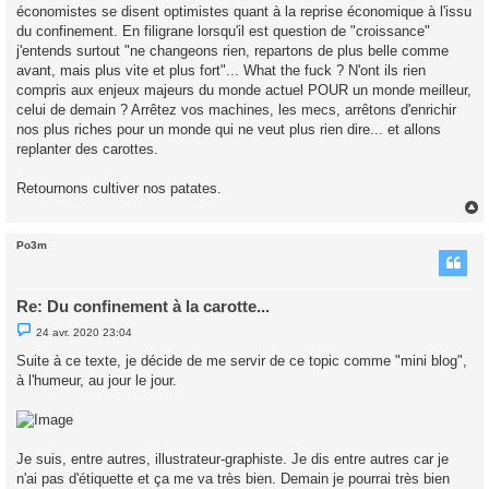
économistes se disent optimistes quant à la reprise économique à l'issu
du confinement. En filigrane lorsqu'il est question de "croissance"
j'entends surtout "ne changeons rien, repartons de plus belle comme
avant, mais plus vite et plus fort"... What the fuck ? N'ont ils rien
compris aux enjeux majeurs du monde actuel POUR un monde meilleur,
celui de demain ? Arrêtez vos machines, les mecs, arrêtons d'enrichir
nos plus riches pour un monde qui ne veut plus rien dire... et allons
replanter des carottes.
Retournons cultiver nos patates.
Po3m
t
Re: Du confinement à la carotte...
M
24 avr. 2020 23:04
e
s
Suite à ce texte, je décide de me servir de ce topic comme "mini blog",
s
à l'humeur, au jour le jour.
a
g
e
n
o
n
Je suis, entre autres, illustrateur-graphiste. Je dis entre autres car je
l
u
n'ai pas d'étiquette et ça me va très bien. Demain je pourrai très bien