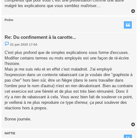
comprends que pour vous c’est une présentation comme une autre
malgré les explications que vous semblez maîtriser....
Po3m
t
Re: Du confinement à la carotte...
M
01 juin 2020 17:04
e
s
C'est plus profond que de simples explications sous forme d'excuses.
s
Modifier certains termes ou mots employés est une façon de ré-écrire
a
g
l'histoire.
e
Mais je me suis relu et en effet c'est maladroit. J'ai employé
n
o
l'expression dans un contexte rabaissant car je voulais dire "graphiste à
n
pas cher" hors bien sûr, être un Nègre (dans le sens travailler dans
l
u
l'ombre pour le nom d'autrui) n'est en rien dévalorisant. Bien au contraire
cet exercice est une fièreté et de plus est très bien rémunéré. Donc il
n'y a rien de rabaissant à cela. Vous avez bien fait de soulever ce point,
je veillerai à ne plus reproduire ce type d'erreur, ça peut soulever des
réactions hors à propos.
Bonne journée.
NATTIE
t