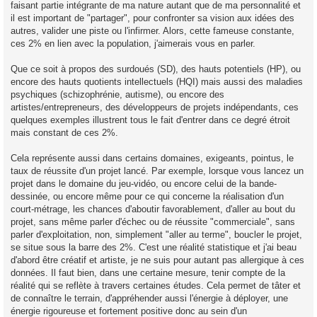
faisant partie intégrante de ma nature autant que de ma personnalité et
il est important de "partager", pour confronter sa vision aux idées des
autres, valider une piste ou l'infirmer. Alors, cette fameuse constante,
ces 2% en lien avec la population, j'aimerais vous en parler.
Que ce soit à propos des surdoués (SD), des hauts potentiels (HP), ou
encore des hauts quotients intellectuels (HQI) mais aussi des maladies
psychiques (schizophrénie, autisme), ou encore des
artistes/entrepreneurs, des développeurs de projets indépendants, ces
quelques exemples illustrent tous le fait d'entrer dans ce degré étroit
mais constant de ces 2%.
Cela représente aussi dans certains domaines, exigeants, pointus, le
taux de réussite d'un projet lancé. Par exemple, lorsque vous lancez un
projet dans le domaine du jeu-vidéo, ou encore celui de la bande-
dessinée, ou encore même pour ce qui concerne la réalisation d'un
court-métrage, les chances d'aboutir favorablement, d'aller au bout du
projet, sans même parler d'échec ou de réussite "commerciale", sans
parler d'exploitation, non, simplement "aller au terme", boucler le projet,
se situe sous la barre des 2%. C'est une réalité statistique et j'ai beau
d'abord être créatif et artiste, je ne suis pour autant pas allergique à ces
données. Il faut bien, dans une certaine mesure, tenir compte de la
réalité qui se reflète à travers certaines études. Cela permet de tâter et
de connaître le terrain, d'appréhender aussi l'énergie à déployer, une
énergie rigoureuse et fortement positive donc au sein d'un