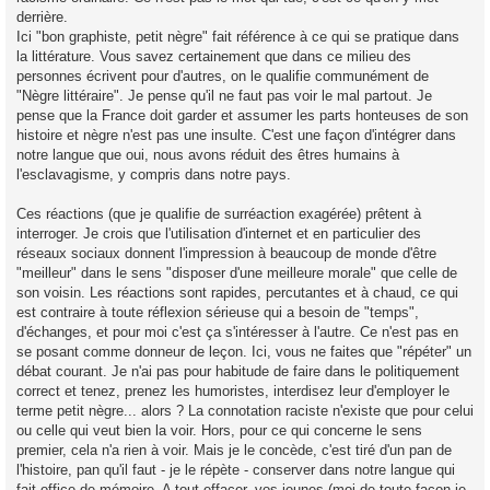
n
derrière.
l
u
Ici "bon graphiste, petit nègre" fait référence à ce qui se pratique dans
la littérature. Vous savez certainement que dans ce milieu des
personnes écrivent pour d'autres, on le qualifie communément de
"Nègre littéraire". Je pense qu'il ne faut pas voir le mal partout. Je
pense que la France doit garder et assumer les parts honteuses de son
histoire et nègre n'est pas une insulte. C'est une façon d'intégrer dans
notre langue que oui, nous avons réduit des êtres humains à
l'esclavagisme, y compris dans notre pays.
Ces réactions (que je qualifie de surréaction exagérée) prêtent à
interroger. Je crois que l'utilisation d'internet et en particulier des
réseaux sociaux donnent l'impression à beaucoup de monde d'être
"meilleur" dans le sens "disposer d'une meilleure morale" que celle de
son voisin. Les réactions sont rapides, percutantes et à chaud, ce qui
est contraire à toute réflexion sérieuse qui a besoin de "temps",
d'échanges, et pour moi c'est ça s'intéresser à l'autre. Ce n'est pas en
se posant comme donneur de leçon. Ici, vous ne faites que "répéter" un
débat courant. Je n'ai pas pour habitude de faire dans le politiquement
correct et tenez, prenez les humoristes, interdisez leur d'employer le
terme petit nègre... alors ? La connotation raciste n'existe que pour celui
ou celle qui veut bien la voir. Hors, pour ce qui concerne le sens
premier, cela n'a rien à voir. Mais je le concède, c'est tiré d'un pan de
l'histoire, pan qu'il faut - je le répète - conserver dans notre langue qui
fait office de mémoire. A tout effacer, vos jeunes (moi de toute façon je