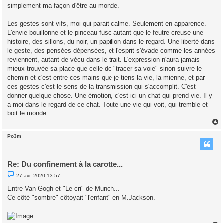
simplement ma façon d'être au monde.
Les gestes sont vifs, moi qui parait calme. Seulement en apparence.
L'envie bouillonne et le pinceau fuse autant que le feutre creuse une
histoire, des sillons, du noir, un papillon dans le regard. Une liberté dans
le geste, des pensées dépensées, et l'esprit s'évade comme les années
reviennent, autant de vécu dans le trait. L'expression n'aura jamais
mieux trouvée sa place que celle de "tracer sa voie" sinon suivre le
chemin et c'est entre ces mains que je tiens la vie, la mienne, et par
ces gestes c'est le sens de la transmission qui s'accomplit. C'est
donner quelque chose. Une émotion, c'est ici un chat qui prend vie. Il y
a moi dans le regard de ce chat. Toute une vie qui voit, qui tremble et
boit le monde.
Po3m
t
Re: Du confinement à la carotte...
M
27 avr. 2020 13:57
e
s
Entre Van Gogh et "Le cri" de Munch...
s
Ce côté "sombre" côtoyait "l'enfant" en M.Jackson.
a
g
e
n
o