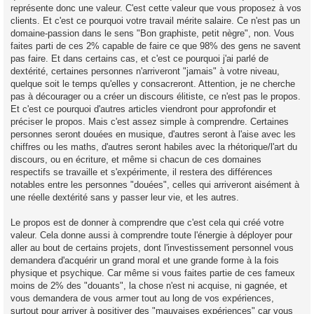
représente donc une valeur. C'est cette valeur que vous proposez à vos
clients. Et c'est ce pourquoi votre travail mérite salaire. Ce n'est pas un
domaine-passion dans le sens "Bon graphiste, petit nègre", non. Vous
faites parti de ces 2% capable de faire ce que 98% des gens ne savent
pas faire. Et dans certains cas, et c'est ce pourquoi j'ai parlé de
dextérité, certaines personnes n'arriveront "jamais" à votre niveau,
quelque soit le temps qu'elles y consacreront. Attention, je ne cherche
pas à décourager ou a créer un discours élitiste, ce n'est pas le propos.
Et c'est ce pourquoi d'autres articles viendront pour approfondir et
préciser le propos. Mais c'est assez simple à comprendre. Certaines
personnes seront douées en musique, d'autres seront à l'aise avec les
chiffres ou les maths, d'autres seront habiles avec la rhétorique/l'art du
discours, ou en écriture, et même si chacun de ces domaines
respectifs se travaille et s'expérimente, il restera des différences
notables entre les personnes "douées", celles qui arriveront aisément à
une réelle dextérité sans y passer leur vie, et les autres.
Le propos est de donner à comprendre que c'est cela qui créé votre
valeur. Cela donne aussi à comprendre toute l'énergie à déployer pour
aller au bout de certains projets, dont l'investissement personnel vous
demandera d'acquérir un grand moral et une grande forme à la fois
physique et psychique. Car même si vous faites partie de ces fameux
moins de 2% des "douants", la chose n'est ni acquise, ni gagnée, et
vous demandera de vous armer tout au long de vos expériences,
surtout pour arriver à positiver des "mauvaises expériences" car vous