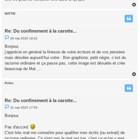
NATTIE
t
Re: Du confinement à la carotte...
M
29 mai 2020 19:22
e
s
Bonjour,
s
j’apprécie en général la finesse de votre écriture et de vos pensées
a
g
mais désolée aujourd’hui votre : Bon graphiste, petit nègre, c’est du
e
racisme ordinaire et ça passe pas, cette image est désuète et crée
n
o
beaucoup de Mal.....
n
l
u
Po3m
t
Re: Du confinement à la carotte...
M
31 mai 2020 17:55
e
s
Bonjour,
s
a
g
Pas d'accord.
e
C'est très mal me connaître pour qualifier mes écrits (ou extrait) de
n
o
racisme ordinaire. Ce n'est pas le mot qui tue, c'est ce qu'on y met