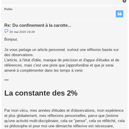
n
l
Po3m
u
t
Re: Du confinement à la carotte...
M
20 mai 2020 19:28
e
s
Bonjour,
s
a
g
Je vous partage un article personnel, surtout une réflexion basée sur
e
des observations.
n
o
L'article, à l'état d'idée, manque de précision et d'appui d'études et de
n
références, mais c'est une piste que j'approfondirai et que je serai
l
u
amené à complémenter dans les temps à venir.
***
La constante des 2%
Par mon vécu, mes années d'études et d'observations, mon expérience
et plus globalement, mes réflexions personnelles, parce que j'estime
qu'une activité multi-disciplinaire, cela se "pense", cela se réfléchit, cela
se philosophe et pour moi une démarche réflexive est nécessaire,