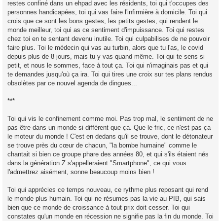
restes confiné dans un ehpad avec les résidents, toi qui t'occupes des
personnes handicapées, toi qui vas faire l'infirmière à domicile. Toi qui
crois que ce sont les bons gestes, les petits gestes, qui rendent le
monde meilleur, toi qui as ce sentiment d'impuissance. Toi qui restes
chez toi en te sentant devenu inutile. Toi qui culpabilises de ne pouvoir
faire plus. Toi le médecin qui vas au turbin, alors que tu l'as, le covid
depuis plus de 8 jours, mais tu y vas quand même. Toi qui te sens si
petit, et nous le sommes, face à tout ça. Toi qui n'imaginais pas et qui
te demandes jusqu'où ça ira. Toi qui tires une croix sur tes plans rendus
obsolètes par ce nouvel agenda de dingues...
***
Toi qui vis le confinement comme moi. Pas trop mal, le sentiment de ne
pas être dans un monde si différent que ça. Que le fric, ce n'est pas ça
le moteur du monde ! C'est en dedans qu'il se trouve, dont le détonateur
se trouve près du cœur de chacun, "la bombe humaine" comme le
chantait si bien ce groupe phare des années 80, et qui s'ils étaient nés
dans la génération Z s'appelleraient "Smartphone", ce qui vous
l'admettrez aisément, sonne beaucoup moins bien !
Toi qui apprécies ce temps nouveau, ce rythme plus reposant qui rend
le monde plus humain. Toi qui ne résumes pas la vie au PIB, qui sais
bien que ce monde de croissance à tout prix doit cesser. Toi qui
constates qu'un monde en récession ne signifie pas la fin du monde. Toi