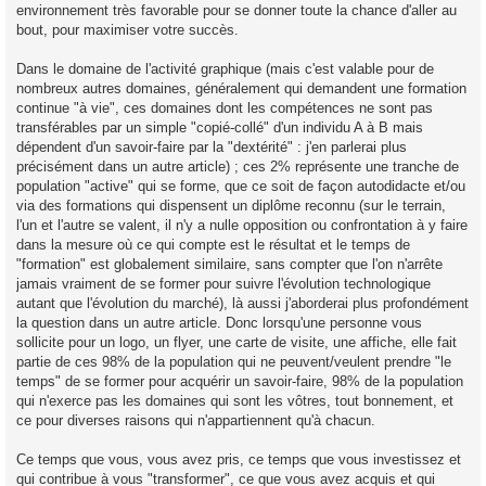
environnement très favorable pour se donner toute la chance d'aller au
bout, pour maximiser votre succès.
Dans le domaine de l'activité graphique (mais c'est valable pour de
nombreux autres domaines, généralement qui demandent une formation
continue "à vie", ces domaines dont les compétences ne sont pas
transférables par un simple "copié-collé" d'un individu A à B mais
dépendent d'un savoir-faire par la "dextérité" : j'en parlerai plus
précisément dans un autre article) ; ces 2% représente une tranche de
population "active" qui se forme, que ce soit de façon autodidacte et/ou
via des formations qui dispensent un diplôme reconnu (sur le terrain,
l'un et l'autre se valent, il n'y a nulle opposition ou confrontation à y faire
dans la mesure où ce qui compte est le résultat et le temps de
"formation" est globalement similaire, sans compter que l'on n'arrête
jamais vraiment de se former pour suivre l'évolution technologique
autant que l'évolution du marché), là aussi j'aborderai plus profondément
la question dans un autre article. Donc lorsqu'une personne vous
sollicite pour un logo, un flyer, une carte de visite, une affiche, elle fait
partie de ces 98% de la population qui ne peuvent/veulent prendre "le
temps" de se former pour acquérir un savoir-faire, 98% de la population
qui n'exerce pas les domaines qui sont les vôtres, tout bonnement, et
ce pour diverses raisons qui n'appartiennent qu'à chacun.
Ce temps que vous, vous avez pris, ce temps que vous investissez et
qui contribue à vous "transformer", ce que vous avez acquis et qui