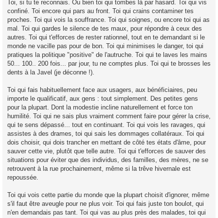
Toi, si tu te reconnais. Ou bien toi qui tombes là par hasard. Toi qui vis
e
confiné. Toi encore qui pars au front. Toi qui crains contaminer tes
n
o
proches. Toi qui vois la souffrance. Toi qui soignes, ou encore toi qui as
n
mal. Toi qui gardes le silence de tes maux, pour répondre à ceux des
l
u
autres. Toi qui t'efforces de rester rationnel, tout en te demandant si le
monde ne vacille pas pour de bon. Toi qui minimises le danger, toi qui
pratiques la politique "positive" de l'autruche. Toi qui te laves les mains
50... 100.. 200 fois... par jour, tu ne comptes plus. Toi qui te brosses les
dents à la Javel (je déconne !).
Toi qui fais habituellement face aux usagers, aux bénéficiaires, peu
importe le qualificatif, aux gens : tout simplement. Des petites gens
pour la plupart. Dont la modestie incline naturellement et force ton
humilité. Toi qui ne sais plus vraiment comment faire pour gérer la crise,
qui te sens dépassé... tout en continuant. Toi qui vois les ravages, qui
assistes à des drames, toi qui sais les dommages collatéraux. Toi qui
dois choisir, qui dois trancher en mettant de côté tes états d'âme, pour
sauver cette vie, plutôt que telle autre. Toi qui t'efforces de sauver des
situations pour éviter que des individus, des familles, des mères, ne se
retrouvent à la rue prochainement, même si la trêve hivernale est
repoussée.
Toi qui vois cette partie du monde que la plupart choisit d'ignorer, même
s'il faut être aveugle pour ne plus voir. Toi qui fais juste ton boulot, qui
n'en demandais pas tant. Toi qui vas au plus près des malades, toi qui