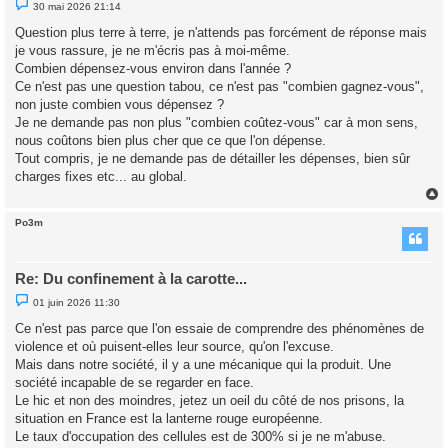
M
30 mai 2026 21:14
e
s
Question plus terre à terre, je n'attends pas forcément de réponse mais
s
je vous rassure, je ne m'écris pas à moi-même.
a
g
Combien dépensez-vous environ dans l'année ?
e
Ce n'est pas une question tabou, ce n'est pas "combien gagnez-vous",
n
o
non juste combien vous dépensez ?
n
Je ne demande pas non plus "combien coûtez-vous" car à mon sens,
l
u
nous coûtons bien plus cher que ce que l'on dépense.
Tout compris, je ne demande pas de détailler les dépenses, bien sûr
charges fixes etc... au global.
Po3m
t
Re: Du confinement à la carotte...
M
01 juin 2026 11:30
e
s
Ce n'est pas parce que l'on essaie de comprendre des phénomènes de
s
violence et où puisent-elles leur source, qu'on l'excuse.
a
g
Mais dans notre société, il y a une mécanique qui la produit. Une
e
société incapable de se regarder en face.
n
o
Le hic et non des moindres, jetez un oeil du côté de nos prisons, la
n
situation en France est la lanterne rouge européenne.
l
u
Le taux d'occupation des cellules est de 300% si je ne m'abuse.