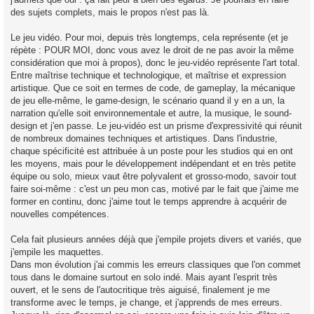
des sujets complets, mais le propos n'est pas là.
Le jeu vidéo. Pour moi, depuis très longtemps, cela représente (et je
répète : POUR MOI, donc vous avez le droit de ne pas avoir la même
considération que moi à propos), donc le jeu-vidéo représente l'art total.
Entre maîtrise technique et technologique, et maîtrise et expression
artistique. Que ce soit en termes de code, de gameplay, la mécanique
de jeu elle-même, le game-design, le scénario quand il y en a un, la
narration qu'elle soit environnementale et autre, la musique, le sound-
design et j'en passe. Le jeu-vidéo est un prisme d'expressivité qui réunit
de nombreux domaines techniques et artistiques. Dans l'industrie,
chaque spécificité est attribuée à un poste pour les studios qui en ont
les moyens, mais pour le développement indépendant et en très petite
équipe ou solo, mieux vaut être polyvalent et grosso-modo, savoir tout
faire soi-même : c'est un peu mon cas, motivé par le fait que j'aime me
former en continu, donc j'aime tout le temps apprendre à acquérir de
nouvelles compétences.
Cela fait plusieurs années déjà que j'empile projets divers et variés, que
j'empile les maquettes.
Dans mon évolution j'ai commis les erreurs classiques que l'on commet
tous dans le domaine surtout en solo indé. Mais ayant l'esprit très
ouvert, et le sens de l'autocritique très aiguisé, finalement je me
transforme avec le temps, je change, et j'apprends de mes erreurs.