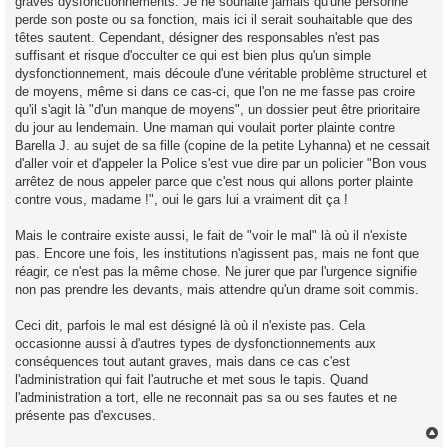
graves dysfonctionnements. Je ne souhaite jamais qu'une personne
perde son poste ou sa fonction, mais ici il serait souhaitable que des
têtes sautent. Cependant, désigner des responsables n'est pas
suffisant et risque d'occulter ce qui est bien plus qu'un simple
dysfonctionnement, mais découle d'une véritable problème structurel et
de moyens, même si dans ce cas-ci, que l'on ne me fasse pas croire
qu'il s'agit là "d'un manque de moyens", un dossier peut être prioritaire
du jour au lendemain. Une maman qui voulait porter plainte contre
Barella J. au sujet de sa fille (copine de la petite Lyhanna) et ne cessait
d'aller voir et d'appeler la Police s'est vue dire par un policier "Bon vous
arrêtez de nous appeler parce que c'est nous qui allons porter plainte
contre vous, madame !", oui le gars lui a vraiment dit ça !
Mais le contraire existe aussi, le fait de "voir le mal" là où il n'existe
pas. Encore une fois, les institutions n'agissent pas, mais ne font que
réagir, ce n'est pas la même chose. Ne jurer que par l'urgence signifie
non pas prendre les devants, mais attendre qu'un drame soit commis.
Ceci dit, parfois le mal est désigné là où il n'existe pas. Cela
occasionne aussi à d'autres types de dysfonctionnements aux
conséquences tout autant graves, mais dans ce cas c'est
l'administration qui fait l'autruche et met sous le tapis. Quand
l'administration a tort, elle ne reconnait pas sa ou ses fautes et ne
présente pas d'excuses.