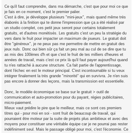
Ce qu'il faut comprendre, dans ma démarche, c'est que pour moi ce que
je fais en ce moment, c'est le premier palier.
C'est à dire, je développe plusieurs "mini-jeux", mais quand même très
élaborés à la finition qui te donne l'impression que ça a été réalisé par
un studio complet, ces petit jeux seront pour certains totalement
gratuits, et d'autres monétisés. Les gratuits c'est un peu la stratégie du
vers dans le fruit pour impacter un maximum de joueurs. Le gratuit doit
être "généreux", je ne peux pas me permettre de mettre en gratuit des
jeux nuls. Donc oui bien sûr ça fait un peu mal au cul de se dire que tu
as mis des 100ènes d'h et que c'est le fruit de tes milliers d'heures et
années de travail, mais c'est ce prix là qu'il faut payer aujourd'hui quand
tu n'es rattaché à aucune structure. Ca fait partie de l'apprentissage,
dont l'échec en est le moteur principal. C'est incontournable si tu veux
intégrer finalement la très grande "minorité" qui en survivra. Je n'en suis
pas encore à donner des leçons, mais la transmission est essentielle.
Donc, le modèle économique se base sur le gratuit > outil de
communication et auto-promotion pour du payant, régies publicitaires,
micro-paiement.
Mieux vaut prédire le pire que le meilleur, mais ce sont ces premiers
titres qui - pour moi en soi - sont fruit de beaucoup de travail, qui
pourraient être moteur par la suite de projets plus ambitieux et avec des
moyens pour constituer une véritable équipe car je ne pourrai pas rester
indéfiniment seul. Mais le passage obligé pour moi, c'est l'économie. Ce