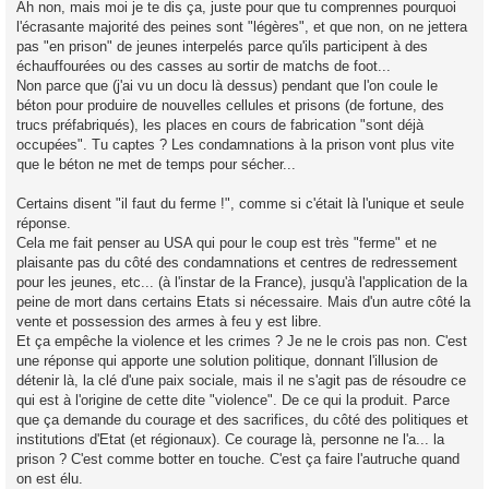
Ah non, mais moi je te dis ça, juste pour que tu comprennes pourquoi
l'écrasante majorité des peines sont "légères", et que non, on ne jettera
pas "en prison" de jeunes interpelés parce qu'ils participent à des
échauffourées ou des casses au sortir de matchs de foot...
Non parce que (j'ai vu un docu là dessus) pendant que l'on coule le
béton pour produire de nouvelles cellules et prisons (de fortune, des
trucs préfabriqués), les places en cours de fabrication "sont déjà
occupées". Tu captes ? Les condamnations à la prison vont plus vite
que le béton ne met de temps pour sécher...
Certains disent "il faut du ferme !", comme si c'était là l'unique et seule
réponse.
Cela me fait penser au USA qui pour le coup est très "ferme" et ne
plaisante pas du côté des condamnations et centres de redressement
pour les jeunes, etc... (à l'instar de la France), jusqu'à l'application de la
peine de mort dans certains Etats si nécessaire. Mais d'un autre côté la
vente et possession des armes à feu y est libre.
Et ça empêche la violence et les crimes ? Je ne le crois pas non. C'est
une réponse qui apporte une solution politique, donnant l'illusion de
détenir là, la clé d'une paix sociale, mais il ne s'agit pas de résoudre ce
qui est à l'origine de cette dite "violence". De ce qui la produit. Parce
que ça demande du courage et des sacrifices, du côté des politiques et
institutions d'Etat (et régionaux). Ce courage là, personne ne l'a... la
prison ? C'est comme botter en touche. C'est ça faire l'autruche quand
on est élu.