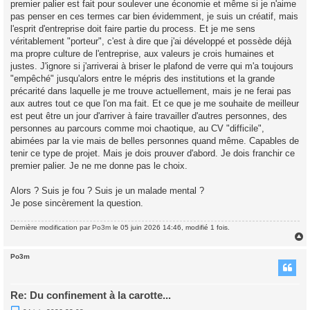
premier palier est fait pour soulever une économie et même si je n'aime
pas penser en ces termes car bien évidemment, je suis un créatif, mais
l'esprit d'entreprise doit faire partie du process. Et je me sens
véritablement "porteur", c'est à dire que j'ai développé et possède déjà
ma propre culture de l'entreprise, aux valeurs je crois humaines et
justes. J'ignore si j'arriverai à briser le plafond de verre qui m'a toujours
"empêché" jusqu'alors entre le mépris des institutions et la grande
précarité dans laquelle je me trouve actuellement, mais je ne ferai pas
aux autres tout ce que l'on ma fait. Et ce que je me souhaite de meilleur
est peut être un jour d'arriver à faire travailler d'autres personnes, des
personnes au parcours comme moi chaotique, au CV "difficile",
abimées par la vie mais de belles personnes quand même. Capables de
tenir ce type de projet. Mais je dois prouver d'abord. Je dois franchir ce
premier palier. Je ne me donne pas le choix.
Alors ? Suis je fou ? Suis je un malade mental ?
Je pose sincèrement la question.
Dernière modification par
Po3m
le 05 juin 2026 14:46, modifié 1 fois.
Po3m
t
Re: Du confinement à la carotte...
M