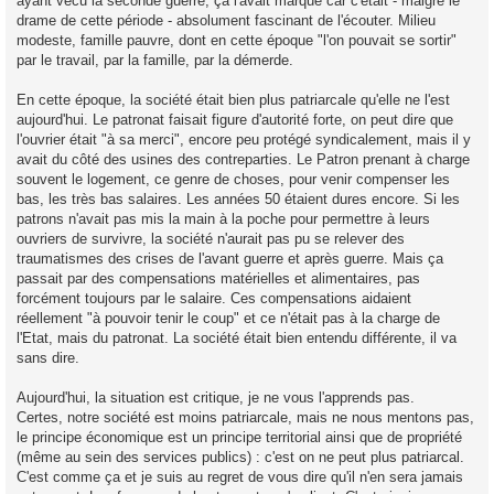
ayant vécu la seconde guerre, ça l'avait marqué car c'était - malgré le
drame de cette période - absolument fascinant de l'écouter. Milieu
modeste, famille pauvre, dont en cette époque "l'on pouvait se sortir"
par le travail, par la famille, par la démerde.
En cette époque, la société était bien plus patriarcale qu'elle ne l'est
aujourd'hui. Le patronat faisait figure d'autorité forte, on peut dire que
l'ouvrier était "à sa merci", encore peu protégé syndicalement, mais il y
avait du côté des usines des contreparties. Le Patron prenant à charge
souvent le logement, ce genre de choses, pour venir compenser les
bas, les très bas salaires. Les années 50 étaient dures encore. Si les
patrons n'avait pas mis la main à la poche pour permettre à leurs
ouvriers de survivre, la société n'aurait pas pu se relever des
traumatismes des crises de l'avant guerre et après guerre. Mais ça
passait par des compensations matérielles et alimentaires, pas
forcément toujours par le salaire. Ces compensations aidaient
réellement "à pouvoir tenir le coup" et ce n'était pas à la charge de
l'Etat, mais du patronat. La société était bien entendu différente, il va
sans dire.
Aujourd'hui, la situation est critique, je ne vous l'apprends pas.
Certes, notre société est moins patriarcale, mais ne nous mentons pas,
le principe économique est un principe territorial ainsi que de propriété
(même au sein des services publics) : c'est on ne peut plus patriarcal.
C'est comme ça et je suis au regret de vous dire qu'il n'en sera jamais