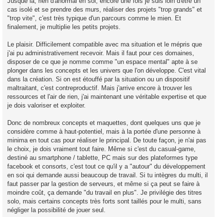
Jusque là, rien d'anormal en soi, encore une fois je suis loin d'être un
cas isolé et se prendre des murs, réaliser des projets "trop grands" et
"trop vite", c'est très typique d'un parcours comme le mien. Et
finalement, je multiplie les petits projets.
Le plaisir. Difficilement compatible avec ma situation et le mépris que
j'ai pu administrativement recevoir. Mais il faut pour ces domaines,
disposer de ce que je nomme comme "un espace mental" apte à se
plonger dans les concepts et les univers que l'on développe. C'est vital
dans la création. Si on est étouffé par la situation ou un dispositif
maltraitant, c'est contreproductif. Mais j'arrive encore à trouver les
ressources et l'air de rien, j'ai maintenant une véritable expertise et que
je dois valoriser et exploiter.
Donc de nombreux concepts et maquettes, dont quelques uns que je
considère comme à haut-potentiel, mais à la portée d'une personne à
minima en tout cas pour réaliser le principal. De toute façon, je n'ai pas
le choix, je dois vraiment tout faire. Même si c'est du casual-game,
destiné au smartphone / tablette, PC mais sur des plateformes type
facebook et consorts, c'est tout ce qu'il y a "autour" du développement
en soi qui demande aussi beaucoup de travail. Si tu intègres du multi, il
faut passer par la gestion de serveurs, et même si ça peut se faire à
moindre coût, ça demande "du travail en plus". Je privilégie des titres
solo, mais certains concepts très forts sont taillés pour le multi, sans
négliger la possibilité de jouer seul.