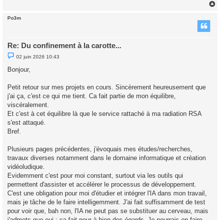
Po3m
t
Re: Du confinement à la carotte...
M
02 juin 2026 10:43
e
s
Bonjour,
s
a
g
Petit retour sur mes projets en cours. Sincèrement heureusement que
e
j'ai ça, c'est ce qui me tient. Ca fait partie de mon équilibre,
n
o
viscéralement.
n
Et c'est à cet équilibre là que le service rattaché à ma radiation RSA
l
u
s'est attaqué.
Bref.
Plusieurs pages précédentes, j'évoquais mes études/recherches,
travaux diverses notamment dans le domaine informatique et création
vidéoludique.
Evidemment c'est pour moi constant, surtout via les outils qui
permettent d'assister et accélérer le processus de développement.
C'est une obligation pour moi d'étudier et intégrer l'IA dans mon travail,
mais je tâche de le faire intelligemment. J'ai fait suffisamment de test
pour voir que, bah non, l'IA ne peut pas se substituer au cerveau, mais
j'admets que oui : ça fait peur à bien des égards. Je pourrais en faire