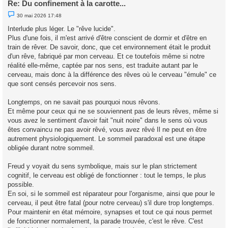
Re: Du confinement à la carotte...
M
30 mai 2026 17:48
e
s
Interlude plus léger. Le "rêve lucide".
s
Plus d'une fois, il m'est arrivé d'être conscient de dormir et d'être en
a
g
train de rêver. De savoir, donc, que cet environnement était le produit
e
d'un rêve, fabriqué par mon cerveau. Et ce toutefois même si notre
n
o
réalité elle-même, captée par nos sens, est traduite autant par le
n
cerveau, mais donc à la différence des rêves où le cerveau "émule" ce
l
u
que sont censés percevoir nos sens.
Longtemps, on ne savait pas pourquoi nous rêvons.
Et même pour ceux qui ne se souviennent pas de leurs rêves, même si
vous avez le sentiment d'avoir fait "nuit noire" dans le sens où vous
êtes convaincu ne pas avoir rêvé, vous avez rêvé Il ne peut en être
autrement physiologiquement. Le sommeil paradoxal est une étape
obligée durant notre sommeil.
Freud y voyait du sens symbolique, mais sur le plan strictement
cognitif, le cerveau est obligé de fonctionner : tout le temps, le plus
possible.
En soi, si le sommeil est réparateur pour l'organisme, ainsi que pour le
cerveau, il peut être fatal (pour notre cerveau) s'il dure trop longtemps.
Pour maintenir en état mémoire, synapses et tout ce qui nous permet
de fonctionner normalement, la parade trouvée, c'est le rêve. C'est