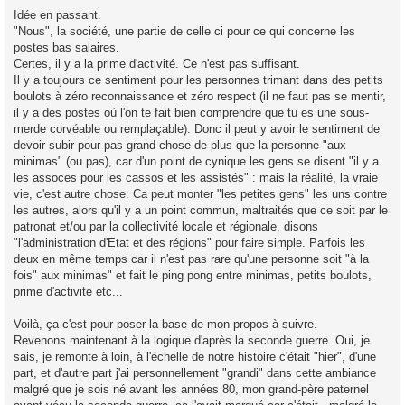
g
Idée en passant.
e
"Nous", la société, une partie de celle ci pour ce qui concerne les
n
o
postes bas salaires.
n
Certes, il y a la prime d'activité. Ce n'est pas suffisant.
l
u
Il y a toujours ce sentiment pour les personnes trimant dans des petits
boulots à zéro reconnaissance et zéro respect (il ne faut pas se mentir,
il y a des postes où l'on te fait bien comprendre que tu es une sous-
merde corvéable ou remplaçable). Donc il peut y avoir le sentiment de
devoir subir pour pas grand chose de plus que la personne "aux
minimas" (ou pas), car d'un point de cynique les gens se disent "il y a
les assoces pour les cassos et les assistés" : mais la réalité, la vraie
vie, c'est autre chose. Ca peut monter "les petites gens" les uns contre
les autres, alors qu'il y a un point commun, maltraités que ce soit par le
patronat et/ou par la collectivité locale et régionale, disons
"l'administration d'Etat et des régions" pour faire simple. Parfois les
deux en même temps car il n'est pas rare qu'une personne soit "à la
fois" aux minimas" et fait le ping pong entre minimas, petits boulots,
prime d'activité etc...
Voilà, ça c'est pour poser la base de mon propos à suivre.
Revenons maintenant à la logique d'après la seconde guerre. Oui, je
sais, je remonte à loin, à l'échelle de notre histoire c'était "hier", d'une
part, et d'autre part j'ai personnellement "grandi" dans cette ambiance
malgré que je sois né avant les années 80, mon grand-père paternel