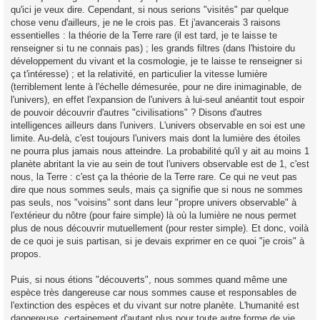
qu'ici je veux dire. Cependant, si nous serions "visités" par quelque
chose venu d'ailleurs, je ne le crois pas. Et j'avancerais 3 raisons
essentielles : la théorie de la Terre rare (il est tard, je te laisse te
renseigner si tu ne connais pas) ; les grands filtres (dans l'histoire du
développement du vivant et la cosmologie, je te laisse te renseigner si
ça t'intéresse) ; et la relativité, en particulier la vitesse lumière
(terriblement lente à l'échelle démesurée, pour ne dire inimaginable, de
l'univers), en effet l'expansion de l'univers à lui-seul anéantit tout espoir
de pouvoir découvrir d'autres "civilisations" ? Disons d'autres
intelligences ailleurs dans l'univers. L'univers observable en soi est une
limite. Au-delà, c'est toujours l'univers mais dont la lumière des étoiles
ne pourra plus jamais nous atteindre. La probabilité qu'il y ait au moins 1
planète abritant la vie au sein de tout l'univers observable est de 1, c'est
nous, la Terre : c'est ça la théorie de la Terre rare. Ce qui ne veut pas
dire que nous sommes seuls, mais ça signifie que si nous ne sommes
pas seuls, nos "voisins" sont dans leur "propre univers observable" à
l'extérieur du nôtre (pour faire simple) là où la lumière ne nous permet
plus de nous découvrir mutuellement (pour rester simple). Et donc, voilà
de ce quoi je suis partisan, si je devais exprimer en ce quoi "je crois" à
propos.
Puis, si nous étions "découverts", nous sommes quand même une
espèce très dangereuse car nous sommes cause et responsables de
l'extinction des espèces et du vivant sur notre planète. L'humanité est
dangereuse, certainement d'autant plus pour toute autre forme de vie.