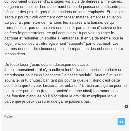
qui pourraient disposer d'avantages vis à vis de denrées alimentaires,
ce genre de choses. Les supermarchés ont la puissance suffisante pour
négocier des prix de gros à destinations de leurs employés. Et chaque
secteur pourrait voir comment compenser matériellement ta situation.
Ca pourrait permettre de maintenir les salaires à la baisse, ce qui
n'empêcherait pas de toujours compenser par la prime d'activité si les
critères le permettraient, ce qui continuerait à pouvoir soulager le
patronat et redonner un souffle à l'entreprise. Il en va de même pour le
logement, qui devrait être également "supporté" par le patronat. Les
patrons donnent déjà beaucoup mais la répartition des richesses est à
reconsidérer.
De toute façon j'écris cela en désespoir de cause.
Je suis conscient qu'il n'y a nulle volonté d'aucune part de produire un
amortisseur pour ce qui concerne "la casse sociale". Aucun filet n'est
souhaité, si tu chutes, bah tant pis pour ta gueule... donc c'est cette
société là que tu veux laisser à tes enfants ? Et bien arrange toi pour ne
pas placer par piston (toute la société marche ainsi) ton mome dans
une fonction planquée où il s'octroiera le droit de m'expliquer la vie
parce que je peux t'assurer que ça ne passera pas.
Po3m
t