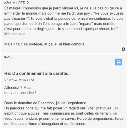
côté du CER ?
Et malgré l'impression que je peux laisser ici, je ne suis pas du genre à
emmerder le monde mais comme me l'a dit une psy : "Ne vous excusez
pas d'exister !", tu vois c'était la période de remise en confiance, tu vois
parce que d'un côté on t'encourage à te faire "réparer" mais derrière
c'est pour mieux te déglinguer... tu y comprends quelque chose, toi ?
Moi non plus.
Mais il faut se protéger, et ça je l'ai bien compris.
Po3m
t
Re: Du confinement à la carotte...
M
07 juin 2026 22:51
e
s
Attendez ? Mais...
s
me vient une idée !
a
g
e
Dans le domaine de l'insertion, j'ai de l'expérience.
n
o
Un parcours riche qui me fait poser un regard sur "vos" pratiques, un
n
esprit critique aiguisé, mes connaissances sont celles du terrain, j'ai
l
u
vécu, subis, enduré, je surmonte, je survis. Force de propositions, force
de résistance, force d'abnégation et de résilience.