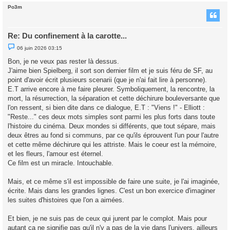
Po3m
t
Re: Du confinement à la carotte...
M
06 juin 2026 03:15
e
s
Bon, je ne veux pas rester là dessus.
s
J'aime bien Spielberg, il sort son dernier film et je suis féru de SF, au
a
g
point d'avoir écrit plusieurs scenarii (que je n'ai fait lire à personne).
e
E.T arrive encore à me faire pleurer. Symboliquement, la rencontre, la
n
o
mort, la résurrection, la séparation et cette déchirure bouleversante que
n
l'on ressent, si bien dite dans ce dialogue, E.T : "Viens !" - Elliott :
l
u
"Reste..." ces deux mots simples sont parmi les plus forts dans toute
l'histoire du cinéma. Deux mondes si différents, que tout sépare, mais
deux êtres au fond si communs, par ce qu'ils éprouvent l'un pour l'autre
et cette même déchirure qui les attriste. Mais le coeur est la mémoire,
et les fleurs, l'amour est éternel.
Ce film est un miracle. Intouchable.
Mais, et ce même s'il est impossible de faire une suite, je l'ai imaginée,
écrite. Mais dans les grandes lignes. C'est un bon exercice d'imaginer
les suites d'histoires que l'on a aimées.
Et bien, je ne suis pas de ceux qui jurent par le complot. Mais pour
autant ça ne signifie pas qu'il n'y a pas de la vie dans l'univers, ailleurs