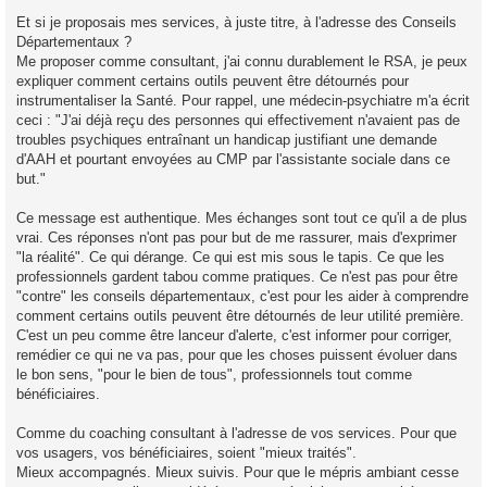
Et si je proposais mes services, à juste titre, à l'adresse des Conseils
Départementaux ?
Me proposer comme consultant, j'ai connu durablement le RSA, je peux
expliquer comment certains outils peuvent être détournés pour
instrumentaliser la Santé. Pour rappel, une médecin-psychiatre m'a écrit
ceci : "J'ai déjà reçu des personnes qui effectivement n'avaient pas de
troubles psychiques entraînant un handicap justifiant une demande
d'AAH et pourtant envoyées au CMP par l'assistante sociale dans ce
but."
Ce message est authentique. Mes échanges sont tout ce qu'il a de plus
vrai. Ces réponses n'ont pas pour but de me rassurer, mais d'exprimer
"la réalité". Ce qui dérange. Ce qui est mis sous le tapis. Ce que les
professionnels gardent tabou comme pratiques. Ce n'est pas pour être
"contre" les conseils départementaux, c'est pour les aider à comprendre
comment certains outils peuvent être détournés de leur utilité première.
C'est un peu comme être lanceur d'alerte, c'est informer pour corriger,
remédier ce qui ne va pas, pour que les choses puissent évoluer dans
le bon sens, "pour le bien de tous", professionnels tout comme
bénéficiaires.
Comme du coaching consultant à l'adresse de vos services. Pour que
vos usagers, vos bénéficiaires, soient "mieux traités".
Mieux accompagnés. Mieux suivis. Pour que le mépris ambiant cesse