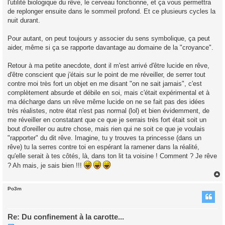
l'utilité biologique du rêve, le cerveau fonctionne, et ça vous permettra
de replonger ensuite dans le sommeil profond. Et ce plusieurs cycles la
nuit durant.
Pour autant, on peut toujours y associer du sens symbolique, ça peut
aider, même si ça se rapporte davantage au domaine de la "croyance".
Retour à ma petite anecdote, dont il m'est arrivé d'être lucide en rêve,
d'être conscient que j'étais sur le point de me réveiller, de serrer tout
contre moi très fort un objet en me disant "on ne sait jamais", c'est
complètement absurde et débile en soi, mais c'était expérimental et à
ma décharge dans un rêve même lucide on ne se fait pas des idées
très réalistes, notre état n'est pas normal (lol) et bien évidemment, de
me réveiller en constatant que ce que je serrais très fort était soit un
bout d'oreiller ou autre chose, mais rien qui ne soit ce que je voulais
"rapporter" du dit rêve. Imagine, tu y trouves ta princesse (dans un
rêve) tu la serres contre toi en espérant la ramener dans la réalité,
qu'elle serait à tes côtés, là, dans ton lit ta voisine ! Comment ? Je rêve
? Ah mais, je sais bien !!!
Po3m
t
Re: Du confinement à la carotte...