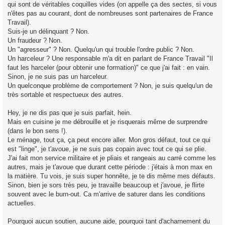
qui sont de véritables coquilles vides (on appelle ça des sectes, si vous
n'êtes pas au courant, dont de nombreuses sont partenaires de France
Travail).
Suis-je un délinquant ? Non.
Un fraudeur ? Non.
Un "agresseur" ? Non. Quelqu'un qui trouble l'ordre public ? Non.
Un harceleur ? Une responsable m'a dit en parlant de France Travail "Il
faut les harceler (pour obtenir une formation)" ce que j'ai fait : en vain.
Sinon, je ne suis pas un harceleur.
Un quelconque problème de comportement ? Non, je suis quelqu'un de
très sortable et respectueux des autres.
Hey, je ne dis pas que je suis parfait, hein.
Mais en cuisine je me débrouille et je risquerais même de surprendre
(dans le bon sens !).
Le ménage, tout ça, ça peut encore aller. Mon gros défaut, tout ce qui
est "linge", je t'avoue, je ne suis pas copain avec tout ce qui se plie.
J'ai fait mon service militaire et je pliais et rangeais au carré comme les
autres, mais je t'avoue que durant cette période : j'étais à mon max en
la matière. Tu vois, je suis super honnête, je te dis même mes défauts.
Sinon, bien je sors très peu, je travaille beaucoup et j'avoue, je flirte
souvent avec le burn-out. Ca m'arrive de saturer dans les conditions
actuelles.
Pourquoi aucun soutien, aucune aide, pourquoi tant d'acharnement du