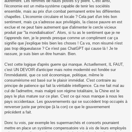
autrement. Les femmes de hauts postes s'y plient. C'est ainsi,
l'économie est un méta-système capable de tenir les sociétés
ensemble, mais au prix d'un combat permanent entre les différentes
chapelles. L'économie circulaire et locale ? Cela part d'un très bon
sentiment, mais ça s'adresse aux privilégiés, la classe pauvre en est
exclue et ne peut faire autrement que d'alimenter le cercle vicieux
produit par "la mondialisation". Alors, si tu as le sentiment que je ne
t'apprends rien, je le prends presque comme un compliment car ça
signifie que j'explique très bien les choses ! Ca va, mon résumé n'est
pas trop dégueulasse ? Ce n'est pas ChatGPT qui cause là ! Je te
rassure, je suis bien un être humain. Bien.
C'est cette logique d'après guerre qui manque. Actuellement, IL FAUT,
c'est UN DEVOIR d'anticiper mais notre modernité est fondée sur
l'immédiateté, que ce soit économique, politique, même le
consumérisme est basé sur le plaisir immédiat. C'est contraire au
principe de patience qui fait la véritable intelligence. Ca me fait mal au
cul de l'admettre, mais malgré son régime totalitaire, la Chine est le
pays le plus mature sur ce plan. C'est ce qui nous manque à nous les
pays occidentaux. Les gouvernements qui se succèdent trop occupés à
renverser juste par principe (à la con) ce que le gouvernement
précédent a fait.
Donc tu vois, par exemple les supermarchés et consorts pourraient
mettre en place un système compensatoire vis à vis de leurs employés