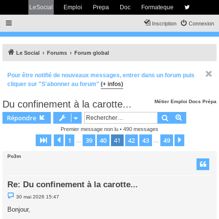
LeSocial
Emploi
Prepa
Doc
Formateque
Inscription
Connexion
Le Social
Forums
Forum global
Pour être notifié de nouveaux messages, entrer dans un forum puis
cliquer sur "S'abonner au forum"
(+ infos)
Du confinement à la carotte...
Métier
Emploi
Docs
Prépa
Rechercher
Recherche 
Répondre
Premier message non lu
• 490 messages
1
39
40
41
42
43
49
Page
41
Précédent
sur
49
Suivant
…
…
Po3m
Re: Du confinement à la carotte...
M
30 mai 2026 15:47
e
s
Bonjour,
s
a