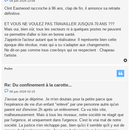
04 juin 2026 23:08
e
s
Clint Eastwood raccroche à 96 ans, clap de fin, il annonce sa retraite
s
définitive.
a
g
e
ET VOUS NE VOULEZ PAS TRAVAILLER JUSQU'A 70 ANS ???
n
o
Mais oui, bien sûr, tous les secteurs ni à quelques postes ne peuvent
n
se permettre d'aller si loin en bonne santé.
l
u
J'apprécie l'acteur autant que le réalisateur. Il représente bien cette
époque dite révolue, mais qui a su s'adapter aux changements.
Ne dit-on pas comme tous cow-boys qui se respectent : Chapeau
l'artiste.
Po3m
t
Re: Du confinement à la carotte...
M
06 juin 2026 02:15
e
s
J'avoue que je déprime. Je m'en doutais pour la petite parce que
s
l'espérance de vie d'un enfant "enlevé" par une personne autre qu'un
a
g
parent est d'environ 2h après un enlèvement. Ca va très vite,
e
malheureusement. Mais à tous les niveaux, notre société ne réagit que
n
o
par l'urgence, et uniquement dans l'urgence. C'est le vrai mal de notre
n
société. La justice n'en réchappe pas, bien qu'ici il semble qu'il y eut de
l
u