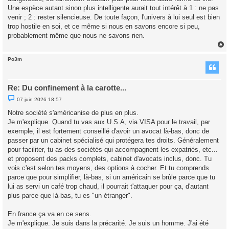
Une espèce autant sinon plus intelligente aurait tout intérêt à 1 : ne pas
venir ; 2 : rester silencieuse. De toute façon, l'univers à lui seul est bien
trop hostile en soi, et ce même si nous en savons encore si peu,
probablement même que nous ne savons rien.
Po3m
t
Re: Du confinement à la carotte...
M
07 juin 2026 18:57
e
s
Notre société s'américanise de plus en plus.
s
Je m'explique. Quand tu vas aux U.S.A, via VISA pour le travail, par
a
g
exemple, il est fortement conseillé d'avoir un avocat là-bas, donc de
e
passer par un cabinet spécialisé qui protégera tes droits. Généralement
n
o
pour faciliter, tu as des sociétés qui accompagnent les expatriés, etc...
n
et proposent des packs complets, cabinet d'avocats inclus, donc. Tu
l
u
vois c'est selon tes moyens, des options à cocher. Et tu comprends
parce que pour simplifier, là-bas, si un américain se brûle parce que tu
lui as servi un café trop chaud, il pourrait t'attaquer pour ça, d'autant
plus parce que là-bas, tu es "un étranger".
En france ça va en ce sens.
Je m'explique. Je suis dans la précarité. Je suis un homme. J'ai été