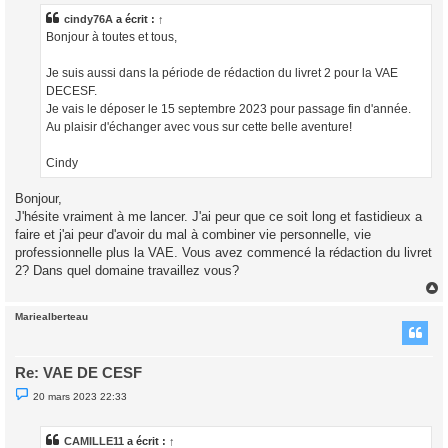
s
a
cindy76A
a écrit :
↑
g
Bonjour à toutes et tous,
e
n
o
Je suis aussi dans la période de rédaction du livret 2 pour la VAE
n
l
DECESF.
u
Je vais le déposer le 15 septembre 2023 pour passage fin d'année.
Au plaisir d'échanger avec vous sur cette belle aventure!
Cindy
Bonjour,
J'hésite vraiment à me lancer. J'ai peur que ce soit long et fastidieux a
faire et j'ai peur d'avoir du mal à combiner vie personnelle, vie
professionnelle plus la VAE. Vous avez commencé la rédaction du livret
2? Dans quel domaine travaillez vous?
Mariealberteau
t
Re: VAE DE CESF
M
20 mars 2023 22:33
e
s
s
a
CAMILLE11
a écrit :
↑