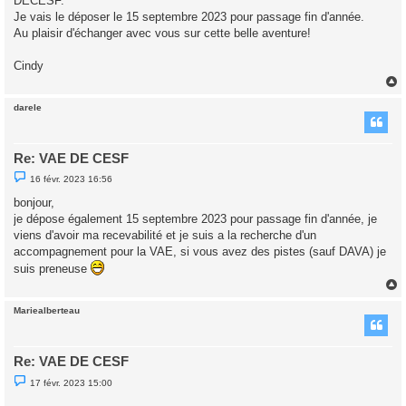
DECESF.
o
Je vais le déposer le 15 septembre 2023 pour passage fin d'année.
n
Au plaisir d'échanger avec vous sur cette belle aventure!
l
u
Cindy
darele
t
Re: VAE DE CESF
M
16 févr. 2023 16:56
e
s
bonjour,
s
je dépose également 15 septembre 2023 pour passage fin d'année, je
a
g
viens d'avoir ma recevabilité et je suis a la recherche d'un
e
accompagnement pour la VAE, si vous avez des pistes (sauf DAVA) je
n
o
suis preneuse
n
l
u
Mariealberteau
t
Re: VAE DE CESF
M
17 févr. 2023 15:00
e
s