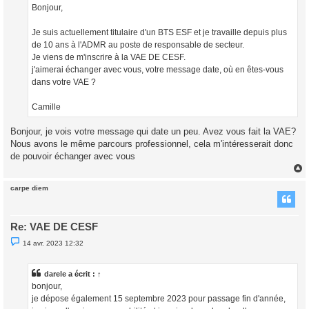
g
Bonjour,
e
n
o
Je suis actuellement titulaire d'un BTS ESF et je travaille depuis plus
n
l
de 10 ans à l'ADMR au poste de responsable de secteur.
u
Je viens de m'inscrire à la VAE DE CESF.
j'aimerai échanger avec vous, votre message date, où en êtes-vous
dans votre VAE ?
Camille
Bonjour, je vois votre message qui date un peu. Avez vous fait la VAE?
Nous avons le même parcours professionnel, cela m'intéresserait donc
de pouvoir échanger avec vous
carpe diem
t
Re: VAE DE CESF
M
14 avr. 2023 12:32
e
s
s
a
darele
a écrit :
↑
g
bonjour,
e
n
je dépose également 15 septembre 2023 pour passage fin d'année,
o