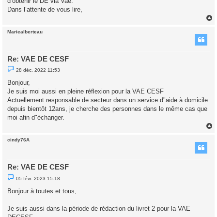
d’obtenir le DE via Vae.
Dans l’attente de vous lire,
Mariealberteau
t
Re: VAE DE CESF
M
28 déc. 2022 11:53
e
s
Bonjour,
s
Je suis moi aussi en pleine réflexion pour la VAE CESF
a
g
Actuellement responsable de secteur dans un service d"aide à domicile
e
depuis bientôt 12ans, je cherche des personnes dans le même cas que
n
o
moi afin d"échanger.
n
l
u
cindy76A
t
Re: VAE DE CESF
M
05 févr. 2023 15:18
e
s
Bonjour à toutes et tous,
s
a
g
Je suis aussi dans la période de rédaction du livret 2 pour la VAE
e
n