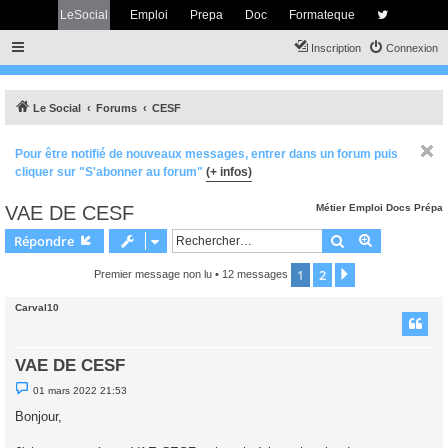
LeSocial
Emploi
Prepa
Doc
Formateque
Inscription
Connexion
Le Social
Forums
CESF
Pour être notifié de nouveaux messages, entrer dans un forum puis
cliquer sur "S'abonner au forum"
(+ infos)
VAE DE CESF
Métier
Emploi
Docs
Prépa
Rechercher
Recherche 
Répondre
1
2
Suivant
Premier message non lu
• 12 messages
Carval10
VAE DE CESF
M
01 mars 2022 21:53
e
s
Bonjour,
s
a
g