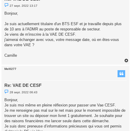
M
27 sept. 2022 13:17
e
s
Bonjour,
s
a
g
Je suis actuellement titulaire d'un BTS ESF et je travaille depuis plus
e
de 10 ans à l'ADMR au poste de responsable de secteur.
n
o
Je viens de m'inscrire à la VAE DE CESF.
n
j'aimerai échanger avec vous, votre message date, où en êtes-vous
l
u
dans votre VAE ?
Camille
Mel0277
t
Re: VAE DE CESF
M
28 sept. 2022 06:43
e
s
Bonjour,
s
Je suis moi même en pleine réflexion pour passer une Vae CESF.
a
g
Je me renseigne pas mal sur le net mais pour le moment impossible de
e
trouver un site ou déposer mon livret 1 gratuitement. Je souhaite pour
n
o
des raisons financières me lancer seule dans cette démarche.
n
Je suis donc preneuse d’informations précieuses qui vous ont permis
l
u