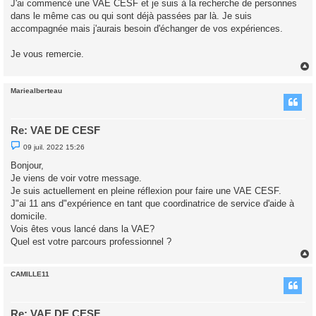
J'ai commencé une VAE CESF et je suis à la recherche de personnes
e
dans le même cas ou qui sont déjà passées par là. Je suis
n
o
accompagnée mais j'aurais besoin d'échanger de vos expériences.
n
l
u
Je vous remercie.
Mariealberteau
t
Re: VAE DE CESF
M
09 juil. 2022 15:26
e
s
Bonjour,
s
Je viens de voir votre message.
a
g
Je suis actuellement en pleine réflexion pour faire une VAE CESF.
e
J"ai 11 ans d"expérience en tant que coordinatrice de service d'aide à
n
o
domicile.
n
Vois êtes vous lancé dans la VAE?
l
u
Quel est votre parcours professionnel ?
CAMILLE11
t
Re: VAE DE CESF