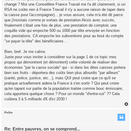
changé ? Moi une Conseillère France Travail me l'a dit clairement, si un
RSA ne coûte rien à France Travail il n'y a aucune raison de taper dans
la caisse pour l'accompagner)... je vous assure, cela m'a été dit parce
que j'insistais comme je sortais de prestation Aksis avec succès,
finalement c'était une fois de plus, une prestation de comptoir, une
coquille vide qui empoche 500 ou 1000 par tête envoyée en fonction
des prestations. CA empoche les subventions pour au bout du compte
"se payer la tête" des bénéficiaires...
Bien, bref. Je me calme.
Juste pour vous inviter à considérer sur la page 1 de ce topic mes
propos qui démontrent (et démontent) cette volonté de réaliser des
économies "par la casse sociale" qui - si dans les dites caisses portera
bien ses fruits - déportera des coûts bien plus allourdis "par ailleurs"
(santé, police, justice, etc...), mais QUI peut croire que ce qu'il se
pratique actuellement aidera la France à s'en sortir ? Qui peut croire
qu'en tapant sur partie de la population traitée comme bouc émissaire,
cela apportera quelque chose ? Pour un monde "d'entre-soi" ?? Cela
coûtera 3 à 5 milliards d'€ d'ici 2030 !
Po3m
t
Re: Entre pauvres, on se comprend...