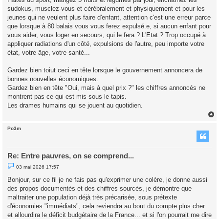
Faites du sport, mangez 5 fruits et légumes par jour, enchaînez les
sudokus, musclez-vous et cérébralement et physiquement et pour les
jeunes qui ne veulent plus faire d'enfant, attention c'est une erreur parce
que lorsque à 80 balais vous vous ferez expulsé.e, si aucun enfant pour
vous aider, vous loger en secours, qui le fera ? L'Etat ? Trop occupé à
appliquer radiations d'un côté, expulsions de l'autre, peu importe votre
état, votre âge, votre santé...
Gardez bien toiut ceci en tête lorsque le gouvernement annoncera de
bonnes nouvelles économiques.
Gardez bien en tête "Oui, mais à quel prix ?" les chiffres annoncés ne
montrent pas ce qui est mis sous le tapis.
Les drames humains qui se jouent au quotidien.
Po3m
t
Re: Entre pauvres, on se comprend...
M
03 mai 2026 17:57
e
s
Bonjour, sur ce fil je ne fais pas qu'exprimer une colère, je donne aussi
s
des propos documentés et des chiffres sourcés, je démontre que
a
g
maltraiter une population déjà très précarisée, sous prétexte
e
d'économies "immédiats", cela reviendra au bout du compte plus cher
n
o
et allourdira le déficit budgétaire de la France... et si l'on pourrait me dire
n