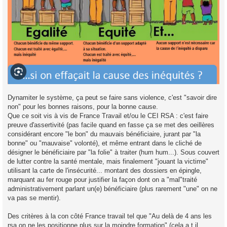
Dynamiter le système, ça peut se faire sans violence, c'est "savoir dire
non" pour les bonnes raisons, pour la bonne cause.
Que ce soit vis à vis de France Travail et/ou le CEI RSA : c'est faire
preuve d'assertivité (pas facile quand en fasse ça se met des oeillères
considérant encore "le bon" du mauvais bénéficiaire, jurant par "la
bonne" ou "mauvaise" volonté), et même entrant dans le cliché de
désigner le bénéficiaire par "la folie" à traiter (hum hum...). Sous couvert
de lutter contre la santé mentale, mais finalement "jouant la victime"
utilisant la carte de l'insécurité... montant des dossiers en épingle,
marquant au fer rouge pour justifier la façon dont on a "mal"traité
administrativement parlant un(e) bénéficiaire (plus rarement "une" on ne
va pas se mentir).
Des critères à la con côté France travail tel que "Au delà de 4 ans les
rsa on ne les positionne plus sur la moindre formation" (cela a t il