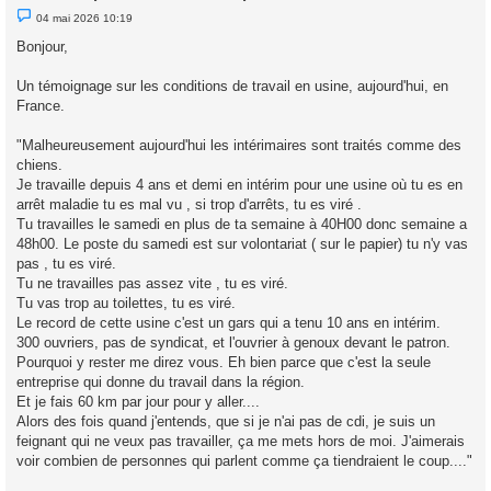
M
04 mai 2026 10:19
e
s
Bonjour,
s
a
g
Un témoignage sur les conditions de travail en usine, aujourd'hui, en
e
France.
n
o
n
"Malheureusement aujourd'hui les intérimaires sont traités comme des
l
u
chiens.
Je travaille depuis 4 ans et demi en intérim pour une usine où tu es en
arrêt maladie tu es mal vu , si trop d'arrêts, tu es viré .
Tu travailles le samedi en plus de ta semaine à 40H00 donc semaine a
48h00. Le poste du samedi est sur volontariat ( sur le papier) tu n'y vas
pas , tu es viré.
Tu ne travailles pas assez vite , tu es viré.
Tu vas trop au toilettes, tu es viré.
Le record de cette usine c'est un gars qui a tenu 10 ans en intérim.
300 ouvriers, pas de syndicat, et l'ouvrier à genoux devant le patron.
Pourquoi y rester me direz vous. Eh bien parce que c'est la seule
entreprise qui donne du travail dans la région.
Et je fais 60 km par jour pour y aller....
Alors des fois quand j'entends, que si je n'ai pas de cdi, je suis un
feignant qui ne veux pas travailler, ça me mets hors de moi. J'aimerais
voir combien de personnes qui parlent comme ça tiendraient le coup...."