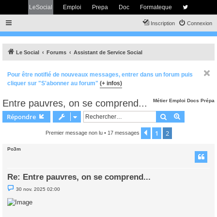
LeSocial
Emploi
Prepa
Doc
Formateque
Inscription
Connexion
Le Social
Forums
Assistant de Service Social
Pour être notifié de nouveaux messages, entrer dans un forum puis
cliquer sur "S'abonner au forum"
(+ infos)
Entre pauvres, on se comprend...
Métier
Emploi
Docs
Prépa
Rechercher
Recherche 
Répondre
1
2
Précédent
Premier message non lu
• 17 messages
Po3m
Re: Entre pauvres, on se comprend...
M
30 nov. 2025 02:00
e
s
s
a
g