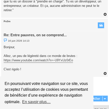
que tu es un dossier à "prendre en charge". Tu es un développeur, un
entrepreneur, un créateur. Et ça, aucune administration ne peut te le
retirer."
Po3m
t
Re: Entre pauvres, on se comprend...
M
16 juin 2026 14:13
e
s
Bonjour,
s
a
g
Allez, un peu de légèreté dans ce monde de brutes :
e
https://www.youtube.com/watch?v=-U9YxUz0rEo
n
o
n
C'est rigolo !
l
u
Répondre
En poursuivant votre navigation sur ce site, vous
t
1
2
Précédent
17 messages
acceptez l’utilisation de cookies vous permettant
de bénéficier d’une expérience de navigation
Aller
optimale.
En savoir plus…