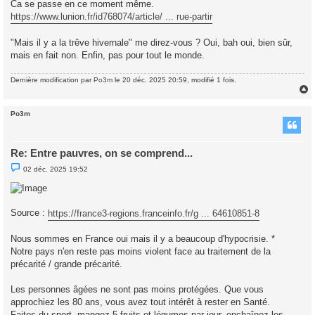
Ca se passe en ce moment même.
e
https://www.lunion.fr/id768074/article/ ... rue-partir
n
o
n
l
"Mais il y a la trêve hivernale" me direz-vous ? Oui, bah oui, bien sûr,
u
mais en fait non. Enfin, pas pour tout le monde.
Dernière modification par
Po3m
le 20 déc. 2025 20:59, modifié 1 fois.
Po3m
t
Re: Entre pauvres, on se comprend...
M
02 déc. 2025 19:52
e
s
s
a
g
Source :
https://france3-regions.franceinfo.fr/g ... 64610851-8
e
n
o
Nous sommes en France oui mais il y a beaucoup d'hypocrisie. *
n
l
Notre pays n'en reste pas moins violent face au traitement de la
u
précarité / grande précarité.
Les personnes âgées ne sont pas moins protégées. Que vous
approchiez les 80 ans, vous avez tout intérêt à rester en Santé.