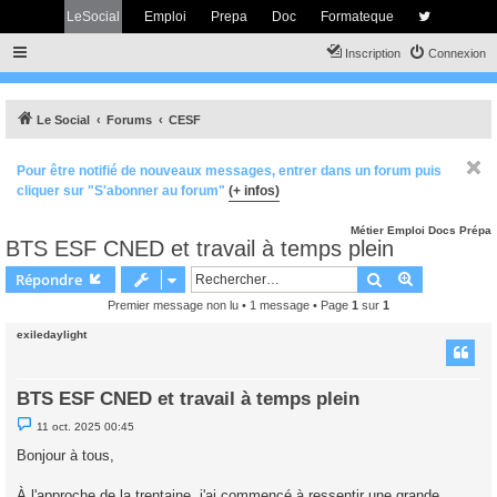
LeSocial
Emploi
Prepa
Doc
Formateque
Inscription
Connexion
Le Social
Forums
CESF
Pour être notifié de nouveaux messages, entrer dans un forum puis
cliquer sur "S'abonner au forum"
(+ infos)
Métier
Emploi
Docs
Prépa
BTS ESF CNED et travail à temps plein
Rechercher
Recherche 
Répondre
Premier message non lu
• 1 message • Page
1
sur
1
exiledaylight
BTS ESF CNED et travail à temps plein
M
11 oct. 2025 00:45
e
s
Bonjour à tous,
s
a
g
À l'approche de la trentaine, j'ai commencé à ressentir une grande