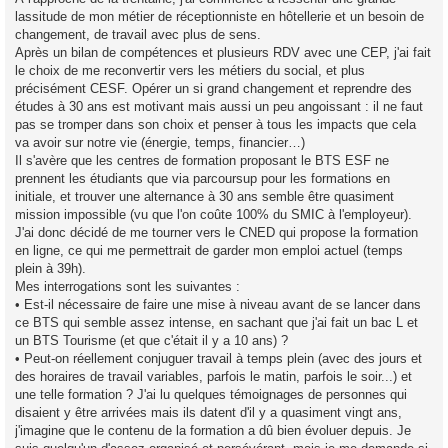
e
lassitude de mon métier de réceptionniste en hôtellerie et un besoin de
n
o
changement, de travail avec plus de sens.
n
Après un bilan de compétences et plusieurs RDV avec une CEP, j'ai fait
l
u
le choix de me reconvertir vers les métiers du social, et plus
précisément CESF. Opérer un si grand changement et reprendre des
études à 30 ans est motivant mais aussi un peu angoissant : il ne faut
pas se tromper dans son choix et penser à tous les impacts que cela
va avoir sur notre vie (énergie, temps, financier…)
Il s'avère que les centres de formation proposant le BTS ESF ne
prennent les étudiants que via parcoursup pour les formations en
initiale, et trouver une alternance à 30 ans semble être quasiment
mission impossible (vu que l'on coûte 100% du SMIC à l'employeur).
J'ai donc décidé de me tourner vers le CNED qui propose la formation
en ligne, ce qui me permettrait de garder mon emploi actuel (temps
plein à 39h).
Mes interrogations sont les suivantes :
• Est-il nécessaire de faire une mise à niveau avant de se lancer dans
ce BTS qui semble assez intense, en sachant que j'ai fait un bac L et
un BTS Tourisme (et que c'était il y a 10 ans) ?
• Peut-on réellement conjuguer travail à temps plein (avec des jours et
des horaires de travail variables, parfois le matin, parfois le soir...) et
une telle formation ? J'ai lu quelques témoignages de personnes qui
disaient y être arrivées mais ils datent d'il y a quasiment vingt ans,
j'imagine que le contenu de la formation a dû bien évoluer depuis. Je