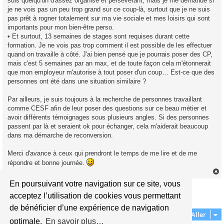
suis quelqu'un d'assez organisé et persévérant, mais je me demande si
je ne vois pas un peu trop grand sur ce coup-là, surtout que je ne suis
pas prêt à rogner totalement sur ma vie sociale et mes loisirs qui sont
importants pour mon bien-être perso.
• Et surtout, 13 semaines de stages sont requises durant cette
formation. Je ne vois pas trop comment il est possible de les effectuer
quand on travaille à côté. J'ai bien pensé que je pourrais poser des CP,
mais c'est 5 semaines par an max, et de toute façon cela m'étonnerait
que mon employeur m'autorise à tout poser d'un coup… Est-ce que des
personnes ont été dans une situation similaire ?
Par ailleurs, je suis toujours à la recherche de personnes travaillant
comme CESF afin de leur poser des questions sur ce beau métier et
avoir différents témoignages sous plusieurs angles. Si des personnes
passent par là et seraient ok pour échanger, cela m'aiderait beaucoup
dans ma démarche de reconversion.
Merci d'avance à ceux qui prendront le temps de me lire et de me
répondre et bonne journée.
En poursuivant votre navigation sur ce site, vous
Répondre
t
acceptez l’utilisation de cookies vous permettant
1 message • Page
1
sur
1
de bénéficier d’une expérience de navigation
Aller
optimale.
En savoir plus…