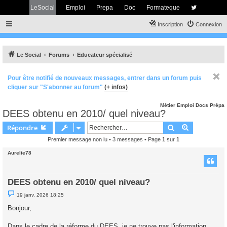
LeSocial
Emploi
Prepa
Doc
Formateque
Inscription
Connexion
Le Social
Forums
Educateur spécialisé
Pour être notifié de nouveaux messages, entrer dans un forum puis
cliquer sur "S'abonner au forum"
(+ infos)
Métier
Emploi
Docs
Prépa
DEES obtenu en 2010/ quel niveau?
Rechercher
Recherche 
Répondre
Premier message non lu
• 3 messages • Page
1
sur
1
Aurelie78
DEES obtenu en 2010/ quel niveau?
M
19 janv. 2026 18:25
e
s
Bonjour,
s
a
g
Dans le cadre de la réforme du DEES, je ne trouve pas l'information