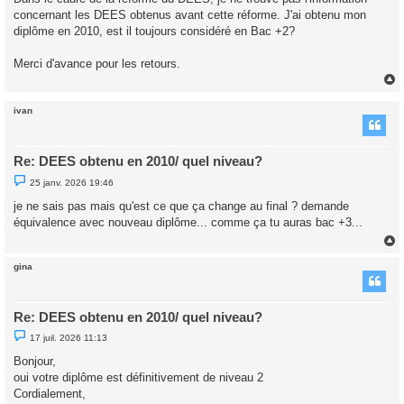
e
concernant les DEES obtenus avant cette réforme. J'ai obtenu mon
n
o
diplôme en 2010, est il toujours considéré en Bac +2?
n
l
u
Merci d'avance pour les retours.
ivan
t
Re: DEES obtenu en 2010/ quel niveau?
M
25 janv. 2026 19:46
e
s
je ne sais pas mais qu'est ce que ça change au final ? demande
s
équivalence avec nouveau diplôme... comme ça tu auras bac +3...
a
g
e
n
o
gina
n
t
l
u
Re: DEES obtenu en 2010/ quel niveau?
M
17 juil. 2026 11:13
e
s
Bonjour,
s
oui votre diplôme est définitivement de niveau 2
a
g
Cordialement,
e