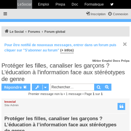
LeSocial
Emploi
Prepa
Doc
Formateque
Inscription
Connexion
Le Social
Forums
Forum global
Pour être notifié de nouveaux messages, entrer dans un forum puis
cliquer sur "S'abonner au forum"
(+ infos)
Métier
Emploi
Docs
Prépa
Protéger les filles, canaliser les garçons ?
L’éducation à l’information face aux stéréotypes
de genre
Rechercher
Recherche 
Répondre
Premier message non lu
• 1 message • Page
1
sur
1
lesocial
Site Admin
Protéger les filles, canaliser les garçons ?
L’éducation à l’information face aux stéréotypes
de genre