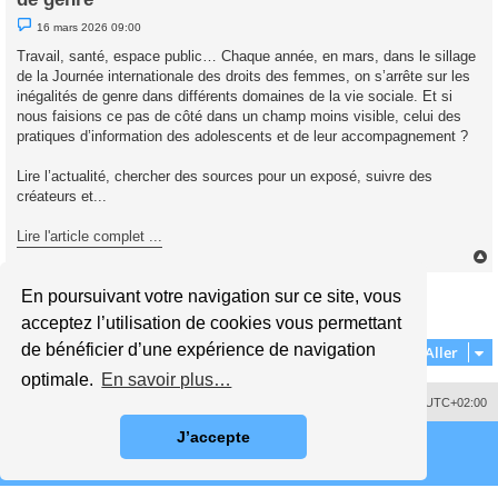
M
16 mars 2026 09:00
e
s
Travail, santé, espace public… Chaque année, en mars, dans le sillage
s
de la Journée internationale des droits des femmes, on s’arrête sur les
a
g
inégalités de genre dans différents domaines de la vie sociale. Et si
e
nous faisions ce pas de côté dans un champ moins visible, celui des
n
o
pratiques d’information des adolescents et de leur accompagnement ?
n
l
u
Lire l’actualité, chercher des sources pour un exposé, suivre des
créateurs et...
Lire l'article complet ...
Répondre
En poursuivant votre navigation sur ce site, vous
t
1 message • Page
1
sur
1
acceptez l’utilisation de cookies vous permettant
de bénéficier d’une expérience de navigation
Aller
optimale.
En savoir plus…
Supprimer les cookies
Fuseau horaire sur
UTC+02:00
J’accepte