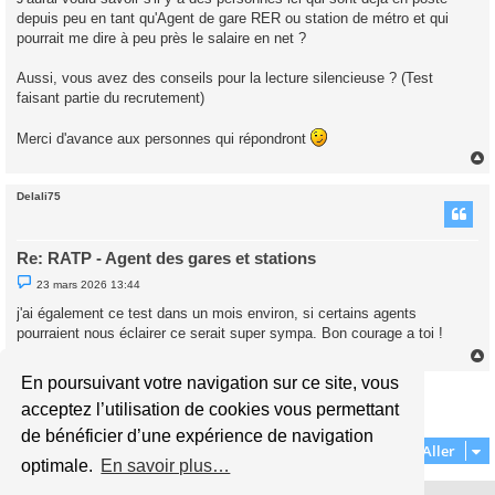
e
depuis peu en tant qu'Agent de gare RER ou station de métro et qui
n
o
pourrait me dire à peu près le salaire en net ?
n
l
u
Aussi, vous avez des conseils pour la lecture silencieuse ? (Test
faisant partie du recrutement)
Merci d'avance aux personnes qui répondront
Delali75
t
Re: RATP - Agent des gares et stations
M
23 mars 2026 13:44
e
s
j'ai également ce test dans un mois environ, si certains agents
s
pourraient nous éclairer ce serait super sympa. Bon courage a toi !
a
g
e
n
En poursuivant votre navigation sur ce site, vous
Répondre
o
n
t
acceptez l’utilisation de cookies vous permettant
l
2 messages • Page
1
sur
1
u
de bénéficier d’une expérience de navigation
Aller
optimale.
En savoir plus…