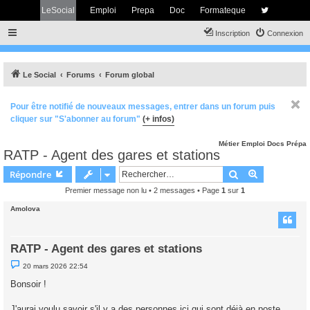
LeSocial
Emploi
Prepa
Doc
Formateque
Inscription
Connexion
Le Social
Forums
Forum global
Pour être notifié de nouveaux messages, entrer dans un forum puis
cliquer sur "S'abonner au forum"
(+ infos)
Métier
Emploi
Docs
Prépa
RATP - Agent des gares et stations
Rechercher
Recherche 
Répondre
Premier message non lu
• 2 messages • Page
1
sur
1
Amolova
RATP - Agent des gares et stations
M
20 mars 2026 22:54
e
s
Bonsoir !
s
a
g
J'aurai voulu savoir s'il y a des personnes ici qui sont déjà en poste