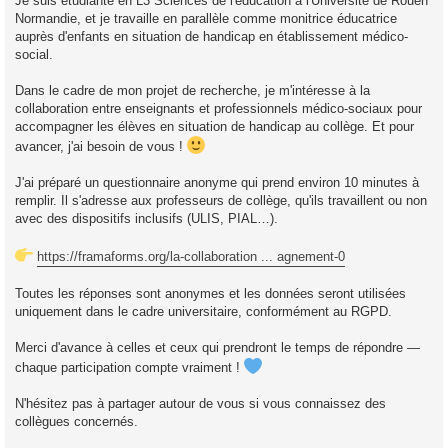
Je suis étudiante en L3 Sciences de l'éducation à l'Université de Rouen
e
n
Normandie, et je travaille en parallèle comme monitrice éducatrice
o
auprès d'enfants en situation de handicap en établissement médico-
n
l
social.
u
Dans le cadre de mon projet de recherche, je m'intéresse à la
collaboration entre enseignants et professionnels médico-sociaux pour
accompagner les élèves en situation de handicap au collège. Et pour
avancer, j'ai besoin de vous !
J'ai préparé un questionnaire anonyme qui prend environ 10 minutes à
remplir. Il s'adresse aux professeurs de collège, qu'ils travaillent ou non
avec des dispositifs inclusifs (ULIS, PIAL…).
https://framaforms.org/la-collaboration ... agnement-0
Toutes les réponses sont anonymes et les données seront utilisées
uniquement dans le cadre universitaire, conformément au RGPD.
Merci d'avance à celles et ceux qui prendront le temps de répondre —
chaque participation compte vraiment !
N'hésitez pas à partager autour de vous si vous connaissez des
collègues concernés.