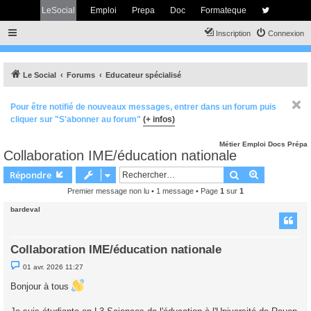
LeSocial
Emploi
Prepa
Doc
Formateque
Inscription
Connexion
Le Social
Forums
Educateur spécialisé
Pour être notifié de nouveaux messages, entrer dans un forum puis
cliquer sur "S'abonner au forum"
(+ infos)
Métier
Emploi
Docs
Prépa
Collaboration IME/éducation nationale
Rechercher
Recherche 
Répondre
Premier message non lu
• 1 message • Page
1
sur
1
bardeval
Collaboration IME/éducation nationale
M
01 avr. 2026 11:27
e
s
Bonjour à tous
s
a
g