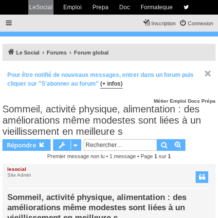
LeSocial
Emploi
Prepa
Doc
Formateque
Inscription
Connexion
Le Social
Forums
Forum global
Pour être notifié de nouveaux messages, entrer dans un forum puis
cliquer sur "S'abonner au forum"
(+ infos)
Métier
Emploi
Docs
Prépa
Sommeil, activité physique, alimentation : des
améliorations même modestes sont liées à un
vieillissement en meilleure s
Rechercher
Recherche 
Répondre
Premier message non lu
• 1 message • Page
1
sur
1
lesocial
Site Admin
Sommeil, activité physique, alimentation : des
améliorations même modestes sont liées à un
vieillissement en meilleure s