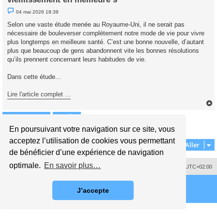
M
04 mai 2026 18:39
e
s
Selon une vaste étude menée au Royaume-Uni, il ne serait pas
s
nécessaire de bouleverser complètement notre mode de vie pour vivre
a
g
plus longtemps en meilleure santé. C’est une bonne nouvelle, d’autant
e
plus que beaucoup de gens abandonnent vite les bonnes résolutions
n
o
qu’ils prennent concernant leurs habitudes de vie.
n
l
u
Dans cette étude...
Lire l'article complet ...
Répondre
t
En poursuivant votre navigation sur ce site, vous
1 message • Page
1
sur
1
acceptez l’utilisation de cookies vous permettant
Aller
de bénéficier d’une expérience de navigation
optimale.
En savoir plus…
Supprimer les cookies
Fuseau horaire sur
UTC+02:00
J’accepte