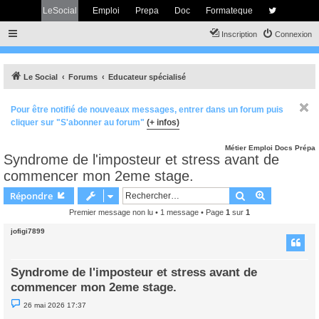
LeSocial
Emploi
Prepa
Doc
Formateque
Inscription
Connexion
Le Social
Forums
Educateur spécialisé
Pour être notifié de nouveaux messages, entrer dans un forum puis
cliquer sur "S'abonner au forum"
(+ infos)
Métier
Emploi
Docs
Prépa
Syndrome de l'imposteur et stress avant de
commencer mon 2eme stage.
Rechercher
Recherche 
Répondre
Premier message non lu
• 1 message • Page
1
sur
1
jofigi7899
Syndrome de l'imposteur et stress avant de
commencer mon 2eme stage.
M
26 mai 2026 17:37
e
s