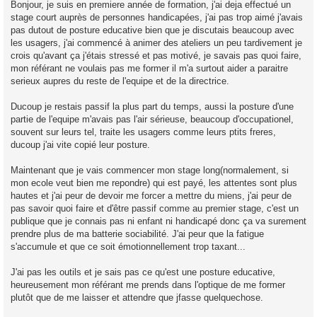
Bonjour, je suis en premiere année de formation, j'ai deja effectué un
s
stage court auprès de personnes handicapées, j'ai pas trop aimé j'avais
a
g
pas dutout de posture educative bien que je discutais beaucoup avec
e
les usagers, j'ai commencé à animer des ateliers un peu tardivement je
n
o
crois qu'avant ça j'étais stressé et pas motivé, je savais pas quoi faire,
n
mon référant ne voulais pas me former il m'a surtout aider a paraitre
l
u
serieux aupres du reste de l'equipe et de la directrice.
Ducoup je restais passif la plus part du temps, aussi la posture d'une
partie de l'equipe m'avais pas l'air sérieuse, beaucoup d'occupationel,
souvent sur leurs tel, traite les usagers comme leurs ptits freres,
ducoup j'ai vite copié leur posture.
Maintenant que je vais commencer mon stage long(normalement, si
mon ecole veut bien me repondre) qui est payé, les attentes sont plus
hautes et j'ai peur de devoir me forcer a mettre du miens, j'ai peur de
pas savoir quoi faire et d'être passif comme au premier stage, c'est un
publique que je connais pas ni enfant ni handicapé donc ça va surement
prendre plus de ma batterie sociabilité. J'ai peur que la fatigue
s'accumule et que ce soit émotionnellement trop taxant...
J'ai pas les outils et je sais pas ce qu'est une posture educative,
heureusement mon référant me prends dans l'optique de me former
plutôt que de me laisser et attendre que jfasse quelquechose.