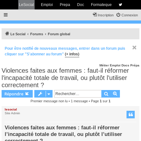
LeSocial
Emploi
Prepa
Doc
Formateque
Inscription
Connexion
Le Social
Forums
Forum global
Pour être notifié de nouveaux messages, entrer dans un forum puis
cliquer sur "S'abonner au forum"
(+ infos)
Métier
Emploi
Docs
Prépa
Violences faites aux femmes : faut‑il réformer
l’incapacité totale de travail, ou plutôt l’utiliser
correctement ?
Rechercher
Recherche 
Répondre
Premier message non lu
• 1 message • Page
1
sur
1
lesocial
Site Admin
Violences faites aux femmes : faut‑il réformer
l’incapacité totale de travail, ou plutôt l’utiliser
correctement ?