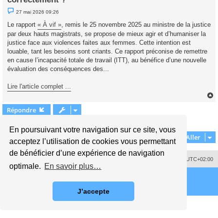
M
27 mai 2026 09:26
e
s
Le rapport
« À vif »
, remis le 25 novembre 2025 au ministre de la justice
s
par deux hauts magistrats, se propose de mieux agir et d’humaniser la
a
g
justice face aux violences faites aux femmes. Cette intention est
e
louable, tant les besoins sont criants. Ce rapport préconise de remettre
n
o
en cause l’incapacité totale de travail (ITT), au bénéfice d’une nouvelle
n
évaluation des conséquences des...
l
u
Lire l'article complet ...
Répondre
t
1 message • Page
1
sur
1
En poursuivant votre navigation sur ce site, vous
Aller
acceptez l’utilisation de cookies vous permettant
de bénéficier d’une expérience de navigation
Supprimer les cookies
Fuseau horaire sur
UTC+02:00
optimale.
En savoir plus…
J’accepte