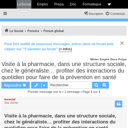
LeSocial
Emploi
Prepa
Doc
Formateque
Inscription
Connexion
Le Social
Forums
Forum global
Pour être notifié de nouveaux messages, entrer dans un forum puis
cliquer sur "S'abonner au forum"
(+ infos)
Métier
Emploi
Docs
Prépa
Visite à la pharmacie, dans une structure sociale,
chez le généraliste… profiter des interactions du
quotidien pour faire de la prévention en santé
Rechercher
Recherche 
Répondre
Premier message non lu
• 1 message • Page
1
sur
1
lesocial
Site Admin
Visite à la pharmacie, dans une structure sociale,
chez le généraliste… profiter des interactions du
quotidien pour faire de la prévention en santé