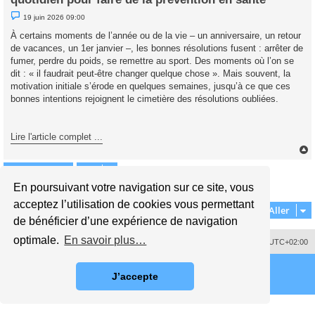
M
19 juin 2026 09:00
e
s
À certains moments de l’année ou de la vie – un anniversaire, un retour
s
de vacances, un 1er janvier –, les bonnes résolutions fusent : arrêter de
a
g
fumer, perdre du poids, se remettre au sport. Des moments où l’on se
e
dit : « il faudrait peut-être changer quelque chose ». Mais souvent, la
n
o
motivation initiale s’érode en quelques semaines, jusqu’à ce que ces
n
bonnes intentions rejoignent le cimetière des résolutions oubliées.
l
u
Lire l'article complet ...
Répondre
t
En poursuivant votre navigation sur ce site, vous
1 message • Page
1
sur
1
acceptez l’utilisation de cookies vous permettant
Aller
de bénéficier d’une expérience de navigation
optimale.
En savoir plus…
Supprimer les cookies
Fuseau horaire sur
UTC+02:00
J’accepte