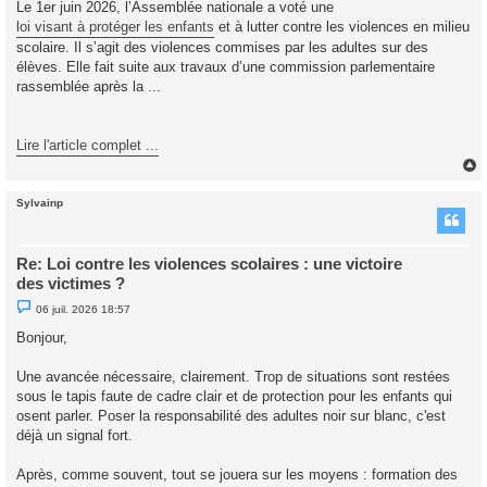
Le 1er juin 2026, l’Assemblée nationale a voté une
s
loi visant à protéger les enfants
et à lutter contre les violences en milieu
a
g
scolaire. Il s’agit des violences commises par les adultes sur des
e
élèves. Elle fait suite aux travaux d’une commission parlementaire
n
o
rassemblée après la ...
n
l
u
Lire l'article complet ...
Sylvainp
t
Re: Loi contre les violences scolaires : une victoire
des victimes ?
M
06 juil. 2026 18:57
e
s
Bonjour,
s
a
g
Une avancée nécessaire, clairement. Trop de situations sont restées
e
sous le tapis faute de cadre clair et de protection pour les enfants qui
n
o
osent parler. Poser la responsabilité des adultes noir sur blanc, c'est
n
déjà un signal fort.
l
u
Après, comme souvent, tout se jouera sur les moyens : formation des