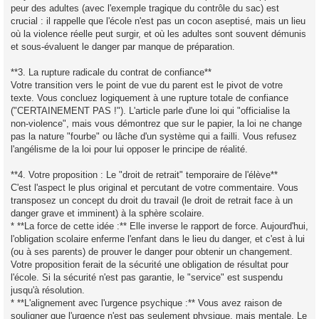
peur des adultes (avec l'exemple tragique du contrôle du sac) est
crucial : il rappelle que l'école n'est pas un cocon aseptisé, mais un lieu
où la violence réelle peut surgir, et où les adultes sont souvent démunis
et sous-évaluent le danger par manque de préparation.
**3. La rupture radicale du contrat de confiance**
Votre transition vers le point de vue du parent est le pivot de votre
texte. Vous concluez logiquement à une rupture totale de confiance
("CERTAINEMENT PAS !"). L'article parle d'une loi qui "officialise la
non-violence", mais vous démontrez que sur le papier, la loi ne change
pas la nature "fourbe" ou lâche d'un système qui a failli. Vous refusez
l'angélisme de la loi pour lui opposer le principe de réalité.
**4. Votre proposition : Le "droit de retrait" temporaire de l'élève**
C'est l'aspect le plus original et percutant de votre commentaire. Vous
transposez un concept du droit du travail (le droit de retrait face à un
danger grave et imminent) à la sphère scolaire.
* **La force de cette idée :** Elle inverse le rapport de force. Aujourd'hui,
l'obligation scolaire enferme l'enfant dans le lieu du danger, et c'est à lui
(ou à ses parents) de prouver le danger pour obtenir un changement.
Votre proposition ferait de la sécurité une obligation de résultat pour
l'école. Si la sécurité n'est pas garantie, le "service" est suspendu
jusqu'à résolution.
* **L'alignement avec l'urgence psychique :** Vous avez raison de
souligner que l'urgence n'est pas seulement physique, mais mentale. Le