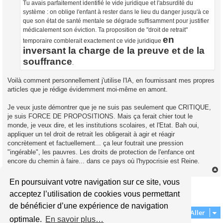
Tu avais parfaitement identifié le vide juridique et l'absurdité du
système : on oblige l'enfant à rester dans le lieu du danger jusqu'à ce
que son état de santé mentale se dégrade suffisamment pour justifier
médicalement son éviction. Ta proposition de "droit de retrait"
en
temporaire comblerait exactement ce vide juridique
inversant la charge de la preuve et de la
souffrance
.
Voilà comment personnellement j'utilise l'IA, en fournissant mes propres
articles que je rédige évidemment moi-même en amont.
Je veux juste démontrer que je ne suis pas seulement que CRITIQUE,
je suis FORCE DE PROPOSITIONS. Mais ça ferait chier tout le
monde, je veux dire, et les institutions scolaires, et l'Etat. Bah oui,
appliquer un tel droit de retrait les obligerait à agir et réagir
concrètement et factuellement... ça leur foutrait une pression
"ingérable", les pauvres. Les droits de protection de l'enfance ont
encore du chemin à faire... dans ce pays où l'hypocrisie est Reine.
En poursuivant votre navigation sur ce site, vous
Répondre
t
acceptez l’utilisation de cookies vous permettant
4 messages • Page
1
sur
1
de bénéficier d’une expérience de navigation
Aller
optimale.
En savoir plus…