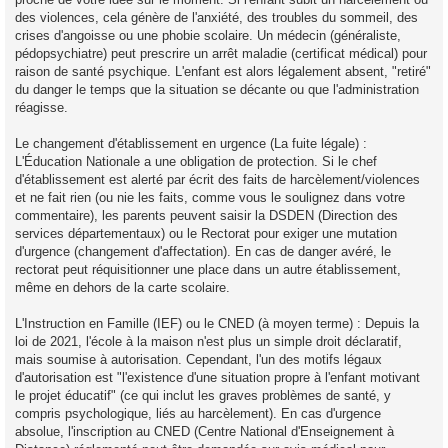
des violences, cela génère de l'anxiété, des troubles du sommeil, des
crises d'angoisse ou une phobie scolaire. Un médecin (généraliste,
pédopsychiatre) peut prescrire un arrêt maladie (certificat médical) pour
raison de santé psychique. L'enfant est alors légalement absent, "retiré"
du danger le temps que la situation se décante ou que l'administration
réagisse.
Le changement d'établissement en urgence (La fuite légale) :
L'Éducation Nationale a une obligation de protection. Si le chef
d'établissement est alerté par écrit des faits de harcèlement/violences
et ne fait rien (ou nie les faits, comme vous le soulignez dans votre
commentaire), les parents peuvent saisir la DSDEN (Direction des
services départementaux) ou le Rectorat pour exiger une mutation
d'urgence (changement d'affectation). En cas de danger avéré, le
rectorat peut réquisitionner une place dans un autre établissement,
même en dehors de la carte scolaire.
L'Instruction en Famille (IEF) ou le CNED (à moyen terme) : Depuis la
loi de 2021, l'école à la maison n'est plus un simple droit déclaratif,
mais soumise à autorisation. Cependant, l'un des motifs légaux
d'autorisation est "l'existence d'une situation propre à l'enfant motivant
le projet éducatif" (ce qui inclut les graves problèmes de santé, y
compris psychologique, liés au harcèlement). En cas d'urgence
absolue, l'inscription au CNED (Centre National d'Enseignement à