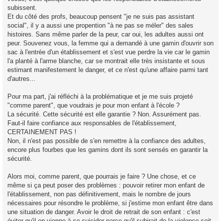
subissent.
Et du côté des profs, beaucoup pensent "je ne suis pas assistant
social", il y a aussi une propention "à ne pas se méler" des sales
histoires. Sans même parler de la peur, car oui, les adultes aussi ont
peur. Souvenez vous, la femme qui a demandé à une gamin d'ouvrir son
sac à l'entrée d'un établissement et s'est vue perdre la vie car le gamin
l'a planté à l'arme blanche, car se montrait elle très insistante et sous
estimant manifestement le danger, et ce n'est qu'une affaire parmi tant
d'autres...
Pour ma part, j'ai réfléchi à la problématique et je me suis projeté
"comme parent", que voudrais je pour mon enfant à l'école ?
La sécurité. Cette sécurité est elle garantie ? Non. Assurément pas.
Faut-il faire confiance aux responsables de l'établissement,
CERTAINEMENT PAS !
Non, il n'est pas possible de s'en remettre à la confiance des adultes,
encore plus fourbes que les gamins dont ils sont sensés en garantir la
sécurité.
Alors moi, comme parent, que pourrais je faire ? Une chose, et ce
même si ça peut poser des problèmes : pouvoir retirer mon enfant de
l'établissement, non pas définitivement, mais le nombre de jours
nécessaires pour résondre le problème, si j'estime mon enfant être dans
une situation de danger. Avoir le droit de retrait de son enfant : c'est
éviter qu'il en vienne à se suicider parce qu'il subirait de la violence soit