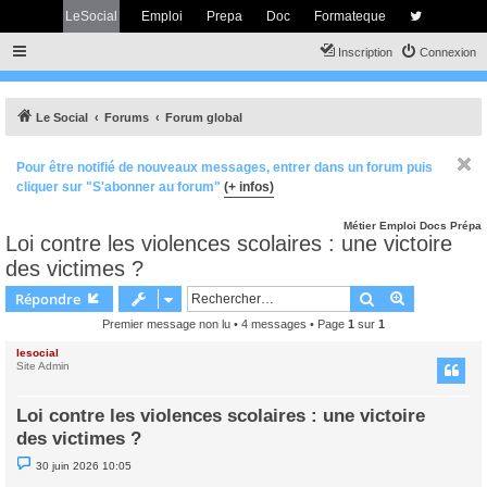
LeSocial
Emploi
Prepa
Doc
Formateque
Inscription
Connexion
Le Social
Forums
Forum global
Pour être notifié de nouveaux messages, entrer dans un forum puis
cliquer sur "S'abonner au forum"
(+ infos)
Métier
Emploi
Docs
Prépa
Loi contre les violences scolaires : une victoire
des victimes ?
Rechercher
Recherche 
Répondre
Premier message non lu
• 4 messages • Page
1
sur
1
lesocial
Site Admin
Loi contre les violences scolaires : une victoire
des victimes ?
M
30 juin 2026 10:05
e
s