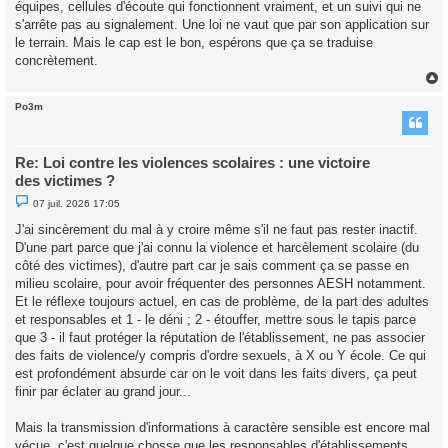
équipes, cellules d'écoute qui fonctionnent vraiment, et un suivi qui ne
s'arrête pas au signalement. Une loi ne vaut que par son application sur
le terrain. Mais le cap est le bon, espérons que ça se traduise
concrètement.
Po3m
t
Re: Loi contre les violences scolaires : une victoire
des victimes ?
M
07 juil. 2026 17:05
e
s
J'ai sincèrement du mal à y croire même s'il ne faut pas rester inactif.
s
D'une part parce que j'ai connu la violence et harcèlement scolaire (du
a
g
côté des victimes), d'autre part car je sais comment ça se passe en
e
milieu scolaire, pour avoir fréquenter des personnes AESH notamment.
n
o
Et le réflexe toujours actuel, en cas de problème, de la part des adultes
n
et responsables et 1 - le déni ; 2 - étouffer, mettre sous le tapis parce
l
u
que 3 - il faut protéger la réputation de l'établissement, ne pas associer
des faits de violence/y compris d'ordre sexuels, à X ou Y école. Ce qui
est profondément absurde car on le voit dans les faits divers, ça peut
finir par éclater au grand jour...
Mais la transmission d'informations à caractère sensible est encore mal
vécue, c'est quelque chosse que les responsables d'établissements