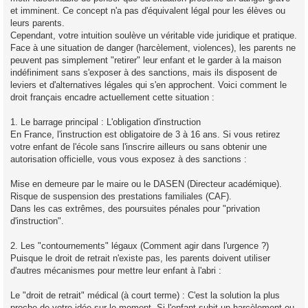
et imminent. Ce concept n'a pas d'équivalent légal pour les élèves ou
leurs parents.
Cependant, votre intuition soulève un véritable vide juridique et pratique.
Face à une situation de danger (harcèlement, violences), les parents ne
peuvent pas simplement "retirer" leur enfant et le garder à la maison
indéfiniment sans s'exposer à des sanctions, mais ils disposent de
leviers et d'alternatives légales qui s'en approchent. Voici comment le
droit français encadre actuellement cette situation :
1. Le barrage principal : L'obligation d'instruction
En France, l'instruction est obligatoire de 3 à 16 ans. Si vous retirez
votre enfant de l'école sans l'inscrire ailleurs ou sans obtenir une
autorisation officielle, vous vous exposez à des sanctions :
Mise en demeure par le maire ou le DASEN (Directeur académique).
Risque de suspension des prestations familiales (CAF).
Dans les cas extrêmes, des poursuites pénales pour "privation
d'instruction".
2. Les "contournements" légaux (Comment agir dans l'urgence ?)
Puisque le droit de retrait n'existe pas, les parents doivent utiliser
d'autres mécanismes pour mettre leur enfant à l'abri :
Le "droit de retrait" médical (à court terme) : C'est la solution la plus
proche de votre idée sur le moment. Si l'enfant subit un harcèlement ou