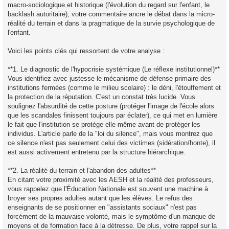
macro-sociologique et historique (l'évolution du regard sur l'enfant, le
backlash autoritaire), votre commentaire ancre le débat dans la micro-
réalité du terrain et dans la pragmatique de la survie psychologique de
l'enfant.
Voici les points clés qui ressortent de votre analyse :
**1. Le diagnostic de l'hypocrisie systémique (Le réflexe institutionnel)**
Vous identifiez avec justesse le mécanisme de défense primaire des
institutions fermées (comme le milieu scolaire) : le déni, l'étouffement et
la protection de la réputation. C'est un constat très lucide. Vous
soulignez l'absurdité de cette posture (protéger l'image de l'école alors
que les scandales finissent toujours par éclater), ce qui met en lumière
le fait que l'institution se protège elle-même avant de protéger les
individus. L'article parle de la "loi du silence", mais vous montrez que
ce silence n'est pas seulement celui des victimes (sidération/honte), il
est aussi activement entretenu par la structure hiérarchique.
**2. La réalité du terrain et l'abandon des adultes**
En citant votre proximité avec les AESH et la réalité des professeurs,
vous rappelez que l'Éducation Nationale est souvent une machine à
broyer ses propres adultes autant que les élèves. Le refus des
enseignants de se positionner en "assistants sociaux" n'est pas
forcément de la mauvaise volonté, mais le symptôme d'un manque de
moyens et de formation face à la détresse. De plus, votre rappel sur la