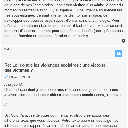
de la part de ses "camarades", soit étant victime d'un adulte. A partir du
moment où l'enfant subit : "il y a urgence" ! Une urgence sous-mesurée,
très sous-estimée. L'enfant a le temps d'en tomber malade, de
développer des troubles psychiques, d'entrer dans la pathologie. Pour
présever la santé mentale de son enfant, il faut pouvoir exercer ce droit
de retrait d'un établissement pour une période donnée (appliquée au cas
par cas, fonction du problème à traiter et résoudre).
Po3m
t
Re: Loi contre les violences scolaires : une victoire
des victimes ?
M
08 juil. 2026 00:08
e
s
Analyse IA.
s
C'est la façon dont je corrobore mes réflexions que je soumets à une
a
g
analyse plus profonde pour obtenir des retours enrichissants, je trouve.
e
n
o
//
n
l
u
IA : Voici l'analyse de votre commentaire, structurée autour des
différents axes que vous abordez. Votre texte opère un décalage très
intéressant par rapport à l'article : là où l'article adopte une approche