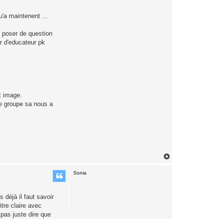
u'a maintenent ...
p poser de question
er d'educateur pk
t image.
le groupe sa nous a
H
a
u
Sonia
t
déjà il faut savoir
être claire avec
 pas juste dire que