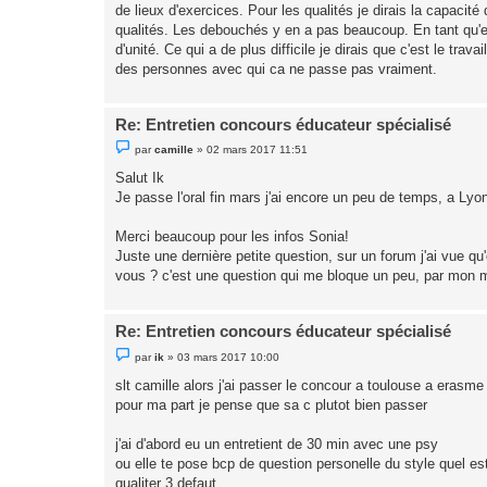
de lieux d'exercices. Pour les qualités je dirais la capacité
a
g
qualités. Les debouchés y en a pas beaucoup. En tant qu'ed
e
d'unité. Ce qui a de plus difficile je dirais que c'est le tra
n
o
des personnes avec qui ca ne passe pas vraiment.
n
l
u
Re: Entretien concours éducateur spécialisé
M
par
camille
»
02 mars 2017 11:51
e
s
Salut Ik
s
Je passe l'oral fin mars j'ai encore un peu de temps, a Ly
a
g
e
Merci beaucoup pour les infos Sonia!
n
o
Juste une dernière petite question, sur un forum j'ai vue 
n
vous ? c'est une question qui me bloque un peu, par mon 
l
u
Re: Entretien concours éducateur spécialisé
M
par
ik
»
03 mars 2017 10:00
e
s
slt camille alors j'ai passer le concour a toulouse a erasme
s
pour ma part je pense que sa c plutot bien passer
a
g
e
j'ai d'abord eu un entretient de 30 min avec une psy
n
o
ou elle te pose bcp de question personelle du style quel est
n
qualiter 3 defaut ...
l