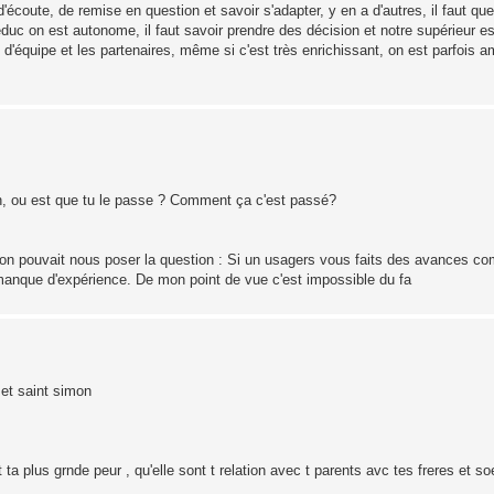
 d'écoute, de remise en question et savoir s'adapter, y en a d'autres, il faut qu
uc on est autonome, il faut savoir prendre des décision et notre supérieur es
vail d'équipe et les partenaires, même si c'est très enrichissant, on est parfois 
on, ou est que tu le passe ? Comment ça c'est passé?
qu'on pouvait nous poser la question : Si un usagers vous faits des avances 
manque d'expérience. De mon point de vue c'est impossible du fa
 et saint simon
 ta plus grnde peur , qu'elle sont t relation avec t parents avc tes freres et s