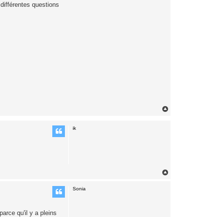
 différentes questions
H
a
u
ik
t
H
a
u
Sonia
t
arce qu'il y a pleins