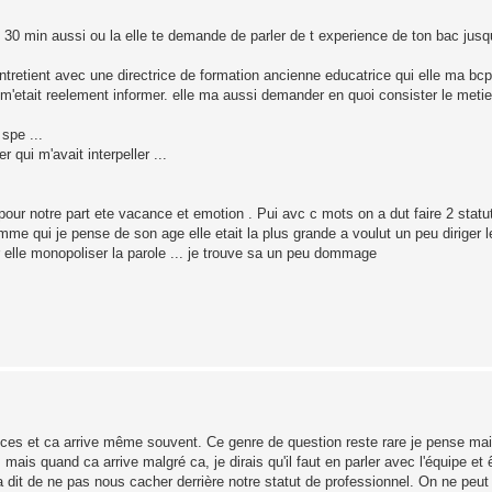
e 30 min aussi ou la elle te demande de parler de t experience de ton bac jusq
 entretient avec une directrice de formation ancienne educatrice qui elle ma bc
je m'etait reelement informer. elle ma aussi demander en quoi consister le meti
spe ...
 qui m'avait interpeller ...
 pour notre part ete vacance et emotion . Pui avc c mots on a dut faire 2 statu
emme qui je pense de son age elle etait la plus grande a voulut un peu diriger 
ar elle monopoliser la parole ... je trouve sa un peu dommage
nces et ca arrive même souvent. Ce genre de question reste rare je pense mais 
mais quand ca arrive malgré ca, je dirais qu'il faut en parler avec l'équipe et 
a dit de ne pas nous cacher derrière notre statut de professionnel. On ne peut