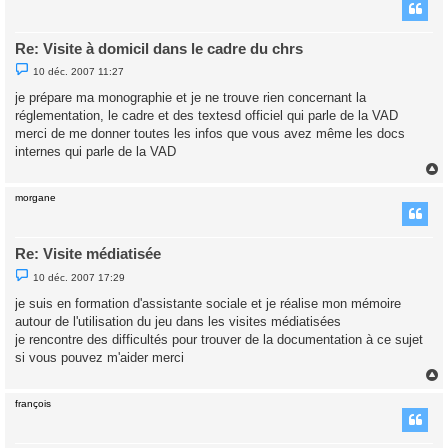
t
Re: Visite à domicil dans le cadre du chrs
M
10 déc. 2007 11:27
e
s
je prépare ma monographie et je ne trouve rien concernant la
s
réglementation, le cadre et des textesd officiel qui parle de la VAD
a
g
merci de me donner toutes les infos que vous avez même les docs
e
internes qui parle de la VAD
n
o
n
l
morgane
u
t
Re: Visite médiatisée
M
10 déc. 2007 17:29
e
s
je suis en formation d'assistante sociale et je réalise mon mémoire
s
autour de l'utilisation du jeu dans les visites médiatisées
a
g
je rencontre des difficultés pour trouver de la documentation à ce sujet
e
si vous pouvez m'aider merci
n
o
n
l
françois
u
t