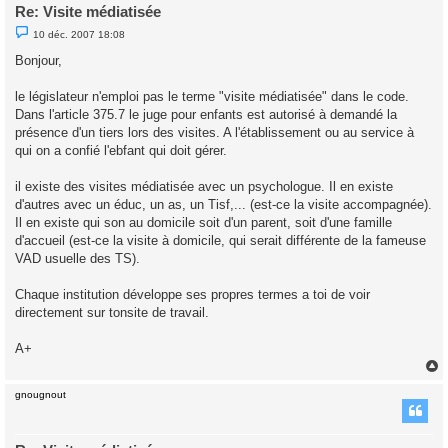
Re: Visite médiatisée
M
10 déc. 2007 18:08
e
s
Bonjour,
s
a
g
le législateur n'emploi pas le terme "visite médiatisée" dans le code.
e
Dans l'article 375.7 le juge pour enfants est autorisé à demandé la
n
o
présence d'un tiers lors des visites. A l'établissement ou au service à
n
qui on a confié l'ebfant qui doit gérer.
l
u
il existe des visites médiatisée avec un psychologue. Il en existe
d'autres avec un éduc, un as, un Tisf,... (est-ce la visite accompagnée).
Il en existe qui son au domicile soit d'un parent, soit d'une famille
d'accueil (est-ce la visite à domicile, qui serait différente de la fameuse
VAD usuelle des TS).
Chaque institution développe ses propres termes a toi de voir
directement sur tonsite de travail.
A+
gnougnout
t