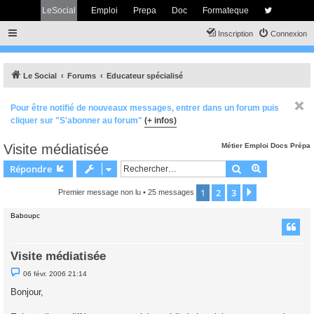
LeSocial
Emploi
Prepa
Doc
Formateque
Inscription
Connexion
Le Social
Forums
Educateur spécialisé
Pour être notifié de nouveaux messages, entrer dans un forum puis
cliquer sur "S'abonner au forum"
(+ infos)
Visite médiatisée
Métier
Emploi
Docs
Prépa
Rechercher
Recherche 
Répondre
1
2
3
Suivant
Premier message non lu
• 25 messages
Baboupc
Visite médiatisée
M
06 févr. 2006 21:14
e
s
Bonjour,
s
a
g