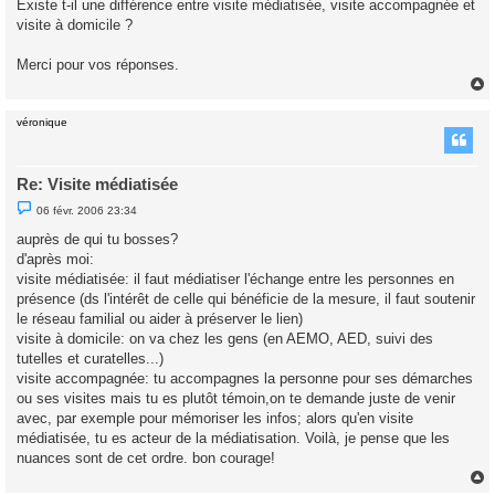
Existe t-il une différence entre visite médiatisée, visite accompagnée et
e
visite à domicile ?
n
o
n
Merci pour vos réponses.
l
u
véronique
t
Re: Visite médiatisée
M
06 févr. 2006 23:34
e
s
auprès de qui tu bosses?
s
d'après moi:
a
g
visite médiatisée: il faut médiatiser l'échange entre les personnes en
e
présence (ds l'intérêt de celle qui bénéficie de la mesure, il faut soutenir
n
o
le réseau familial ou aider à préserver le lien)
n
visite à domicile: on va chez les gens (en AEMO, AED, suivi des
l
u
tutelles et curatelles...)
visite accompagnée: tu accompagnes la personne pour ses démarches
ou ses visites mais tu es plutôt témoin,on te demande juste de venir
avec, par exemple pour mémoriser les infos; alors qu'en visite
médiatisée, tu es acteur de la médiatisation. Voilà, je pense que les
nuances sont de cet ordre. bon courage!