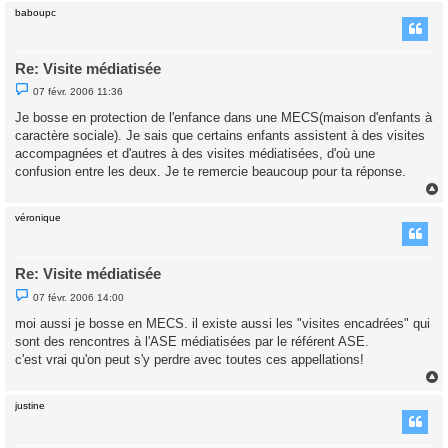
baboupc
t
Re: Visite médiatisée
M
07 févr. 2006 11:36
e
s
Je bosse en protection de l'enfance dans une MECS(maison d'enfants à
s
caractère sociale). Je sais que certains enfants assistent à des visites
a
g
accompagnées et d'autres à des visites médiatisées, d'où une
e
confusion entre les deux. Je te remercie beaucoup pour ta réponse.
n
o
n
l
véronique
u
t
Re: Visite médiatisée
M
07 févr. 2006 14:00
e
s
moi aussi je bosse en MECS. il existe aussi les "visites encadrées" qui
s
sont des rencontres à l'ASE médiatisées par le référent ASE.
a
g
c'est vrai qu'on peut s'y perdre avec toutes ces appellations!
e
n
o
n
justine
l
t
u