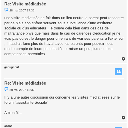
Re: Visite médiatisée
M
28 mai 2007 17:36
e
s
une visite mediatisée se fait dans un lieu neutre le parent peut rencontre
s
par ce biais son enfant souvent sous surveillance d'une assitante
a
g
sociale ou d'un educateur , je trouve cela bien dans des cas de
e
maltraitance physique mais dans le cas de carences d'education je ne
n
o
vois pas ou est le danger pour un enfant de voir ses parents a l'exterieur
n
, il faudrait faire plus de travail avec les parents pour pouvoir nous
l
u
rendre compte de leurs potientalités et miser un peu plus sur lezs
competences parentales
gnougnout
t
Re: Visite médiatisée
M
28 mai 2007 18:32
e
s
Il y a une autre discussion qui concerne les visites médiatisées sur le
s
forum "assistante Sociale"
a
g
e
A bientôt...
n
o
n
l
orlane
u