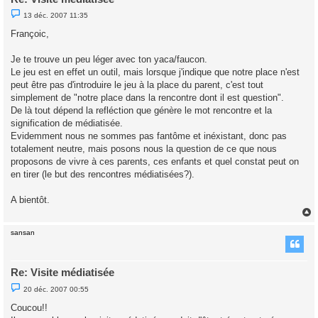
M
13 déc. 2007 11:35
e
s
Françoic,
s
a
g
Je te trouve un peu léger avec ton yaca/faucon.
e
Le jeu est en effet un outil, mais lorsque j'indique que notre place n'est
n
o
peut être pas d'introduire le jeu à la place du parent, c'est tout
n
simplement de "notre place dans la rencontre dont il est question".
l
u
De là tout dépend la refléction que génère le mot rencontre et la
signification de médiatisée.
Evidemment nous ne sommes pas fantôme et inéxistant, donc pas
totalement neutre, mais posons nous la question de ce que nous
proposons de vivre à ces parents, ces enfants et quel constat peut on
en tirer (le but des rencontres médiatisées?).
A bientôt.
sansan
t
Re: Visite médiatisée
M
20 déc. 2007 00:55
e
s
Coucou!!
s