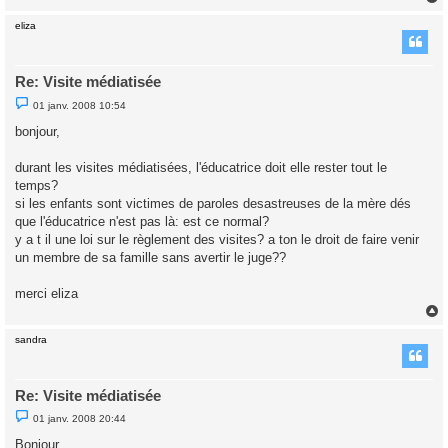
eliza
t
Re: Visite médiatisée
M
01 janv. 2008 10:54
e
s
bonjour,
s
a
g
durant les visites médiatisées, l'éducatrice doit elle rester tout le
e
temps?
n
o
si les enfants sont victimes de paroles desastreuses de la mère dés
n
que l'éducatrice n'est pas là: est ce normal?
l
u
y a t il une loi sur le règlement des visites? a ton le droit de faire venir
un membre de sa famille sans avertir le juge??
merci eliza
sandra
t
Re: Visite médiatisée
M
01 janv. 2008 20:44
e
s
Bonjour,