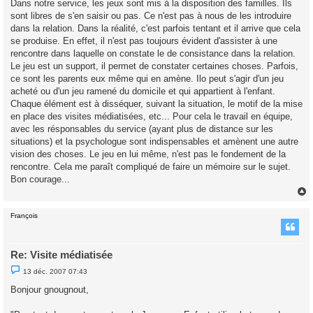
Dans notre service, les jeux sont mis à la disposition des familles. Ils
e
sont libres de s'en saisir ou pas. Ce n'est pas à nous de les introduire
n
o
dans la relation. Dans la réalité, c'est parfois tentant et il arrive que cela
n
se produise. En effet, il n'est pas toujours évident d'assister à une
l
u
rencontre dans laquelle on constate le de consistance dans la relation.
Le jeu est un support, il permet de constater certaines choses. Parfois,
ce sont les parents eux même qui en amène. Ilo peut s'agir d'un jeu
acheté ou d'un jeu ramené du domicile et qui appartient à l'enfant.
Chaque élément est à disséquer, suivant la situation, le motif de la mise
en place des visites médiatisées, etc... Pour cela le travail en équipe,
avec les résponsables du service (ayant plus de distance sur les
situations) et la psychologue sont indispensables et amènent une autre
vision des choses. Le jeu en lui même, n'est pas le fondement de la
rencontre. Cela me paraît compliqué de faire un mémoire sur le sujet.
Bon courage...
François
t
Re: Visite médiatisée
M
13 déc. 2007 07:43
e
s
Bonjour gnougnout,
s
a
g