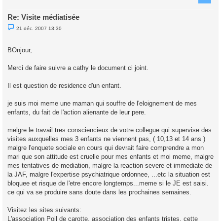
Re: Visite médiatisée
M
21 déc. 2007 13:30
e
s
s
BOnjour,
a
g
e
Merci de faire suivre a cathy le document ci joint.
n
o
n
Il est question de residence d'un enfant.
l
u
je suis moi meme une maman qui souffre de l'eloignement de mes
enfants, du fait de l'action alienante de leur pere.
melgre le travail tres consciencieux de votre collegue qui supervise des
visites auxquelles mes 3 enfants ne viennent pas, ( 10,13 et 14 ans )
malgre l'enquete sociale en cours qui devrait faire comprendre a mon
mari que son attitude est cruelle pour mes enfants et moi meme, malgre
mes tentatives de mediation, malgre la reaction severe et immediate de
la JAF, malgre l'expertise psychiatrique ordonnee, ...etc la situation est
bloquee et risque de l'etre encore longtemps...meme si le JE est saisi.
ce qui va se produire sans doute dans les prochaines semaines.
Visitez les sites suivants:
L'association Poil de carotte, association des enfants tristes. cette