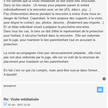
Il me semble que la visite médatisée se doit d'être trés structurée..
a
g
Dans un leiu neutre...Un temps pour préparer parent et enfant
e
individuellement à la rencontre avec un tier (AS, éducs, psy...)
n
o
Pas d'intervention directe pendant la rencontre à moins d'une mise en
n
danger de l'enfant. Cependant, le tiers propose des supports à la visite,
l
u
pour étayer le contact: jeu, photos, dessins...(finalement peu importe...)
Et un bilan individuel visant à préparer la prochaîne rencontre.
Dans tous les cas, le tiers se doit d'être le représentant de la protection
pour l'enfant, il sécurise l'enfant dans la rencontre...Elle est ordonnée
par le juge, pour maintenir le lien parent/enfant tout en assurant la
protection.
La visite accompagnée n'est pas nécessairement préparée...elle n'est
pas non plus ordonnée par le juge, elle est un outil de la structure de
placement pour maintenir un lien parent/enfant.
En fait c'est ce que j'ai compris, mais peut-être suis-je dans l'erreur...
A bientôt!
gnougnout
t
Re: Visite médiatisée
M
20 déc. 2007 15:16
e