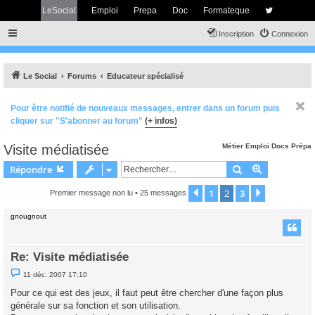
LeSocial
Emploi
Prepa
Doc
Formateque
Inscription
Connexion
Le Social
Forums
Educateur spécialisé
Pour être notifié de nouveaux messages, entrer dans un forum puis
cliquer sur "S'abonner au forum"
(+ infos)
Visite médiatisée
Métier
Emploi
Docs
Prépa
Rechercher
Recherche 
Répondre
1
2
3
Précédent
Suivant
Premier message non lu
• 25 messages
gnougnout
Re: Visite médiatisée
M
11 déc. 2007 17:10
e
s
Pour ce qui est des jeux, il faut peut être chercher d'une façon plus
s
générale sur sa fonction et son utilisation.
a
g