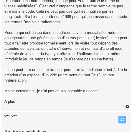
"Pourtant dans notre secteur, le Juge pour Enfant utilise le terme de
e
visites méditisées". C'est vrai n'empeche que le terme semble ne pas
n
o
être dans le code. Cela ne veut pas dire qu'il est inutilisé par les
n
magistrats. Il a bien fallu attendre 1989 pour qu'apparaisse dans le code
l
u
les termes "mauvais traitements".
Pour ce qui est du jeu dans le cadre de la visite médiatisée, mème si
gnougnout fait une généralisation d'un cas particulier( le sien),le jeu peut
tout a fait être proposé formellement lors de visite tout dépend des
attendus de la visite, du cadre d'intervention et non pas d'une éthique
générale de la visite du type yaka/faukon. D'ailleurs il le dit lui même il
introduit le jeu de temps en temps (je n'espere pas en cachette).
Le jeu peut etre un outil extra pour permettre la médiation. c'est à dire la
création d'un espace, d'un vide (autre sens du mot "jeu") incitant
l'interrelation.
Malheureusement, je n'ai pas de bibliographie à donner.
A plus
gnougnout
t
Re: Visite médiatisée