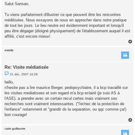
s
Salut Sansan,
s
a
g
Tu viens parfaitement d'illustrer ce que peuvent être les rencontres
e
méditisées. Nous essayons de nous en approcher dans notre pratique
n
o
de tout les jours. Le lieu neutre est évidemment important et lorsqu'il
n
peu être dégager (éloigné physiquement) de l'établissement auquel il est
l
u
affilié, c'est encore mieux!
estelle
t
Re: Visite médiatisée
M
21 déc. 2007 10:28
e
s
hello,
s
n'hesite pas a lire maurice Berger, pedopsychiatre, il a bcp travaillé sur
a
g
les visites mediatisees et son regard m'a bcp eclairé (je suis AS à
e
l'ASE). a prendre avec un certain recul certes mais vraiment ses
n
o
recherches sont vraiment interessantes. ("l'echec de la protection de
n
l'enfance" notamment et "grandir ds la separation, ou qqc comme ça!)
l
u
bon courage!
catie guillaume
t