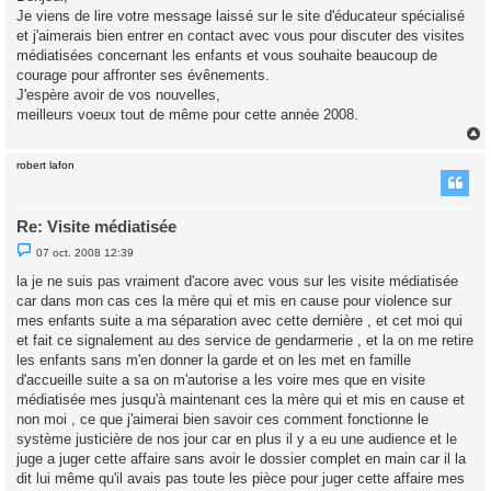
s
Je viens de lire votre message laissé sur le site d'éducateur spécialisé
a
g
et j'aimerais bien entrer en contact avec vous pour discuter des visites
e
médiatisées concernant les enfants et vous souhaite beaucoup de
n
o
courage pour affronter ses évênements.
n
J'espère avoir de vos nouvelles,
l
u
meilleurs voeux tout de même pour cette année 2008.
robert lafon
t
Re: Visite médiatisée
M
07 oct. 2008 12:39
e
s
la je ne suis pas vraiment d'acore avec vous sur les visite médiatisée
s
car dans mon cas ces la mère qui et mis en cause pour violence sur
a
g
mes enfants suite a ma séparation avec cette dernière , et cet moi qui
e
et fait ce signalement au des service de gendarmerie , et la on me retire
n
o
les enfants sans m'en donner la garde et on les met en famille
n
d'accueille suite a sa on m'autorise a les voire mes que en visite
l
u
médiatisée mes jusqu'à maintenant ces la mère qui et mis en cause et
non moi , ce que j'aimerai bien savoir ces comment fonctionne le
système justicière de nos jour car en plus il y a eu une audience et le
juge a juger cette affaire sans avoir le dossier complet en main car il la
dit lui même qu'il avais pas toute les pièce pour juger cette affaire mes