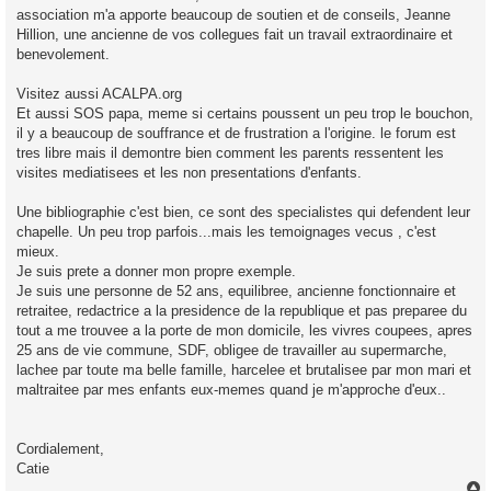
association m'a apporte beaucoup de soutien et de conseils, Jeanne
Hillion, une ancienne de vos collegues fait un travail extraordinaire et
benevolement.
Visitez aussi ACALPA.org
Et aussi SOS papa, meme si certains poussent un peu trop le bouchon,
il y a beaucoup de souffrance et de frustration a l'origine. le forum est
tres libre mais il demontre bien comment les parents ressentent les
visites mediatisees et les non presentations d'enfants.
Une bibliographie c'est bien, ce sont des specialistes qui defendent leur
chapelle. Un peu trop parfois...mais les temoignages vecus , c'est
mieux.
Je suis prete a donner mon propre exemple.
Je suis une personne de 52 ans, equilibree, ancienne fonctionnaire et
retraitee, redactrice a la presidence de la republique et pas preparee du
tout a me trouvee a la porte de mon domicile, les vivres coupees, apres
25 ans de vie commune, SDF, obligee de travailler au supermarche,
lachee par toute ma belle famille, harcelee et brutalisee par mon mari et
maltraitee par mes enfants eux-memes quand je m'approche d'eux..
Cordialement,
Catie