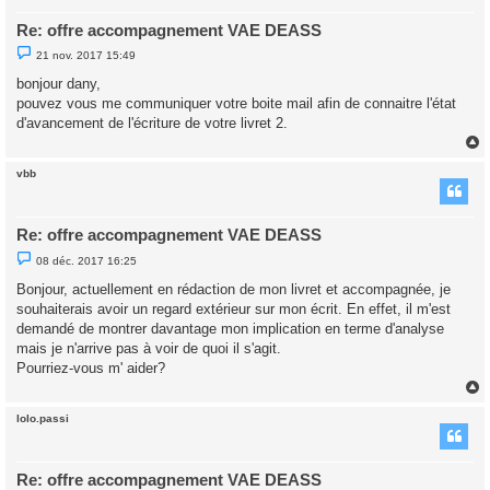
Re: offre accompagnement VAE DEASS
M
21 nov. 2017 15:49
e
s
bonjour dany,
s
pouvez vous me communiquer votre boite mail afin de connaitre l'état
a
g
d'avancement de l'écriture de votre livret 2.
e
n
o
n
vbb
l
t
u
Re: offre accompagnement VAE DEASS
M
08 déc. 2017 16:25
e
s
Bonjour, actuellement en rédaction de mon livret et accompagnée, je
s
souhaiterais avoir un regard extérieur sur mon écrit. En effet, il m'est
a
g
demandé de montrer davantage mon implication en terme d'analyse
e
mais je n'arrive pas à voir de quoi il s'agit.
n
o
Pourriez-vous m' aider?
n
l
u
lolo.passi
t
Re: offre accompagnement VAE DEASS