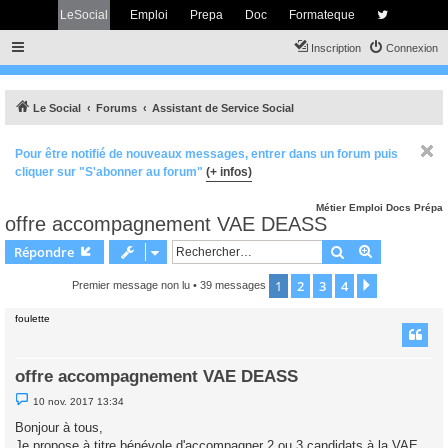
LeSocial
Emploi
Prepa
Doc
Formateque
Inscription
Connexion
Le Social
Forums
Assistant de Service Social
Pour être notifié de nouveaux messages, entrer dans un forum puis
cliquer sur "S'abonner au forum"
(+ infos)
Métier
Emploi
Docs
Prépa
offre accompagnement VAE DEASS
Rechercher
Recherche 
Répondre
1
2
3
4
Suivant
Premier message non lu
• 39 messages
foulette
offre accompagnement VAE DEASS
M
10 nov. 2017 13:34
e
s
Bonjour à tous,
s
Je propose à titre bénévole d'accompagner 2 ou 3 candidats à la VAE
a