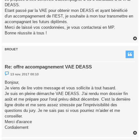
g
DEASS.
e
Etant passé par la VAE pour obtenir mon DEASS et ayant bénéficié
n
o
d'un accompagnement de l'IEST, je souhaite à mon tour transmettre en
n
accompagnant les futurs diplômés.
l
u
Merci de laissé vos coordonnées, je vous contacterai en MP.
Bonne réussite à tous !
BROUET
t
Re: offre accompagnement VAE DEASS
M
13 nov. 2017 00:10
e
s
Bonjour,
s
Je viens de lire votre message et vous sollicite à tout hasard.
a
g
Je suis en pleine démarche VAE DEASS. J'ai rendu mon dossier fin
e
août et me prépare pour l'oral prévu début décembre. C'est la dernière
n
o
ligne droite et me sens assez stressée par l'imprévisibilité des
n
questions du jury. Je ne sais pas si vous pourriez m'aider et me
l
u
conseiller.
Merci d'avance
Cordialement