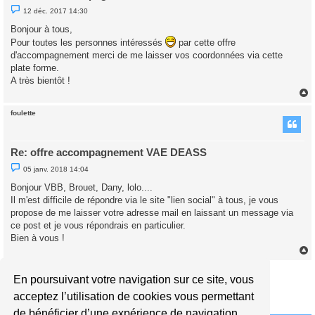
M
12 déc. 2017 14:30
e
s
Bonjour à tous,
s
Pour toutes les personnes intéressés
a
par cette offre
g
d'accompagnement merci de me laisser vos coordonnées via cette
e
plate forme.
n
o
A très bientôt !
n
l
u
foulette
t
Re: offre accompagnement VAE DEASS
M
05 janv. 2018 14:04
e
s
Bonjour VBB, Brouet, Dany, lolo....
s
Il m'est difficile de répondre via le site "lien social" à tous, je vous
a
g
propose de me laisser votre adresse mail en laissant un message via
e
ce post et je vous répondrais en particulier.
n
o
Bien à vous !
n
l
u
Répondre
En poursuivant votre navigation sur ce site, vous
t
1
2
3
4
Suivant
39 messages
acceptez l’utilisation de cookies vous permettant
de bénéficier d’une expérience de navigation