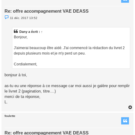
Re: offre accompagnement VAE DEASS
M
11 déc. 2017 13:52
e
s
s
a
Dany a écrit :
↑
g
Bonjour,
e
n
o
J'aimerai beaucoup être aidé. J'ai commencé la rédaction du livret 2
n
l
depuis plusieurs mois et je m'y perd un peu.
u
Cordialement,
bonjour à toi,
as-tu eu une réponse à ce message car moi aussi je galère pour remplir
le livret 2 (pagination, titre....)
merci de ta réponse,
L.
foulette
t
Re: offre accompagnement VAE DEASS