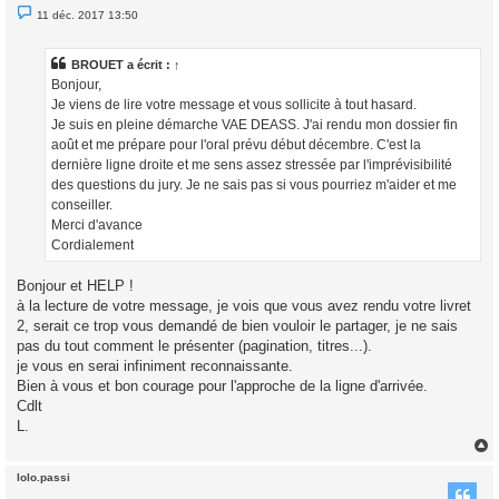
M
11 déc. 2017 13:50
e
s
s
a
BROUET a écrit :
↑
g
Bonjour,
e
n
Je viens de lire votre message et vous sollicite à tout hasard.
o
Je suis en pleine démarche VAE DEASS. J'ai rendu mon dossier fin
n
l
août et me prépare pour l'oral prévu début décembre. C'est la
u
dernière ligne droite et me sens assez stressée par l'imprévisibilité
des questions du jury. Je ne sais pas si vous pourriez m'aider et me
conseiller.
Merci d'avance
Cordialement
Bonjour et HELP !
à la lecture de votre message, je vois que vous avez rendu votre livret
2, serait ce trop vous demandé de bien vouloir le partager, je ne sais
pas du tout comment le présenter (pagination, titres...).
je vous en serai infiniment reconnaissante.
Bien à vous et bon courage pour l'approche de la ligne d'arrivée.
Cdlt
L.
lolo.passi
t