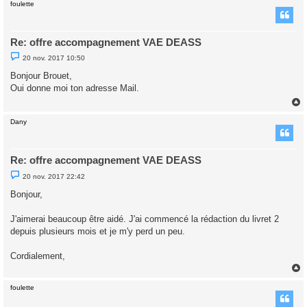
foulette
t
Re: offre accompagnement VAE DEASS
M
20 nov. 2017 10:50
e
s
Bonjour Brouet,
s
Oui donne moi ton adresse Mail.
a
g
e
n
o
Dany
n
t
l
u
Re: offre accompagnement VAE DEASS
M
20 nov. 2017 22:42
e
s
Bonjour,
s
a
g
J'aimerai beaucoup être aidé. J'ai commencé la rédaction du livret 2
e
depuis plusieurs mois et je m'y perd un peu.
n
o
n
Cordialement,
l
u
foulette
t