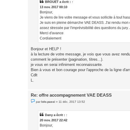
a
BROUET a écrit :
↑
g
13 nov. 2017 00:10
e
n
Bonjour,
o
Je viens de lire votre message et vous sollicite à tout has
n
l
Je suis en pleine démarche VAE DEASS. J'ai rendu mon dos
u
assez stressée par l'imprévisibilité des questions du jury.
Merci d'avance
Cordialement
Bonjour et HELP !
à la lecture de votre message, je vois que vous avez rendu v
comment le présenter (pagination, titres...).
je vous en serai infiniment reconnaissante.
Bien à vous et bon courage pour l'approche de la ligne d'arr
Cdlt
L.
Re: offre accompagnement VAE DEASS
M
par
lolo.passi
»
11 déc. 2017 13:52
e
s
s
a
Dany a écrit :
↑
g
20 nov. 2017 22:42
e
n
Bonjour,
o