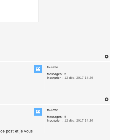
H
a
u
foulette
t
Messages :
5
Inscription :
12 déc. 2017 14:26
H
a
u
foulette
t
Messages :
5
Inscription :
12 déc. 2017 14:26
 ce post et je vous