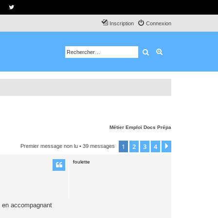
Inscription
Connexion
Rechercher
Recherche avancé
Métier
Emploi
Docs
Prépa
1
2
3
4
Suivant
Premier message non lu
• 39 messages
foulette
re en accompagnant