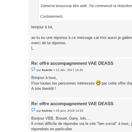
n
l
J'aimerai beaucoup être aidé. J'ai commencé la rédaction 
u
Cordialement,
bonjour à toi,
as-tu eu une réponse à ce message car moi aussi je galère pou
merci de ta réponse,
L.
Re: offre accompagnement VAE DEASS
M
par
foulette
»
12 déc. 2017 14:30
e
s
Bonjour à tous,
s
Pour toutes les personnes intéressés
a
par cette offre d
g
A très bientôt !
e
n
o
n
Re: offre accompagnement VAE DEASS
l
u
M
par
foulette
»
05 janv. 2018 14:04
e
s
Bonjour VBB, Brouet, Dany, lolo....
s
Il m'est difficile de répondre via le site "lien social" à t
a
g
répondrais en particulier.
e