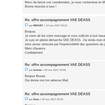
o
Merci de laissé vos coordonnées, je vous contacterai en M
n
Bonne réussite à tous !
l
u
Re: offre accompagnement VAE DEASS
M
par
BROUET
»
13 nov. 2017 00:10
e
s
Bonjour,
s
Je viens de lire votre message et vous sollicite à tout hasa
a
g
Je suis en pleine démarche VAE DEASS. J'ai rendu mon dossi
e
sens assez stressée par l'imprévisibilité des questions du j
n
o
Merci d'avance
n
Cordialement
l
u
Re: offre accompagnement VAE DEASS
M
par
foulette
»
20 nov. 2017 10:50
e
s
Bonjour Brouet,
s
Oui donne moi ton adresse Mail.
a
g
e
n
o
Re: offre accompagnement VAE DEASS
n
l
M
par
Dany
»
20 nov. 2017 22:42
u
e
s