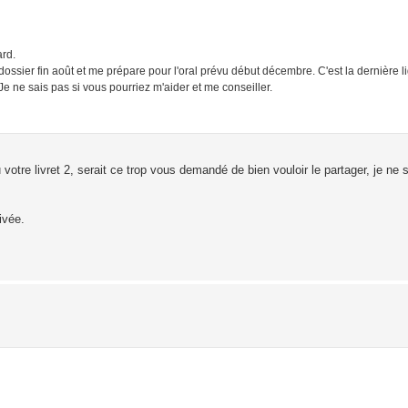
ard.
sier fin août et me prépare pour l'oral prévu début décembre. C'est la dernière l
 Je ne sais pas si vous pourriez m'aider et me conseiller.
otre livret 2, serait ce trop vous demandé de bien vouloir le partager, je ne 
ivée.