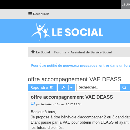
LeSo
Raccourcis
Le Social
Forums
Assistant de Service Social
Pour être notifié de nouveaux messages, entrer dans un for
offre accompagnement VAE DEASS
R
Répondre
offre accompagnement VAE DEASS
M
par
foulette
»
10 nov. 2017 13:34
e
s
Bonjour à tous,
s
Je propose à titre bénévole d'accompagner 2 ou 3 candid
a
g
Etant passé par la VAE pour obtenir mon DEASS et ayant 
e
les futurs diplômés.
n