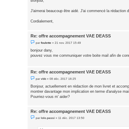
Bonjour,
s
a
g
J'aimerai beaucoup être aidé. J'ai commencé la rédaction du
e
n
o
Cordialement,
n
l
u
Re: offre accompagnement VAE DEASS
M
par
foulette
»
21 nov. 2017 15:49
e
s
bonjour dany,
s
pouvez vous me communiquer votre boite mail afin de connait
a
g
e
n
o
Re: offre accompagnement VAE DEASS
n
l
M
par
vbb
»
08 déc. 2017 16:25
u
e
s
Bonjour, actuellement en rédaction de mon livret et accompa
s
montrer davantage mon implication en terme d'analyse mais je
a
g
Pourriez-vous m' aider?
e
n
o
n
Re: offre accompagnement VAE DEASS
l
u
M
par
lolo.passi
»
11 déc. 2017 13:50
e
s
s