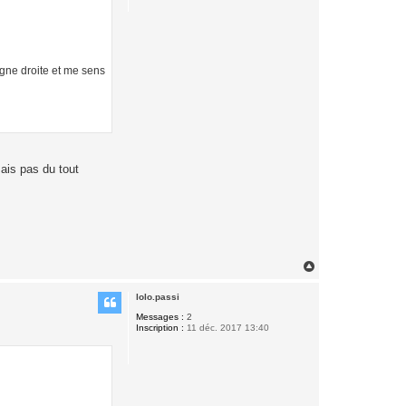
igne droite et me sens
sais pas du tout
H
a
u
lolo.passi
t
Messages :
2
Inscription :
11 déc. 2017 13:40