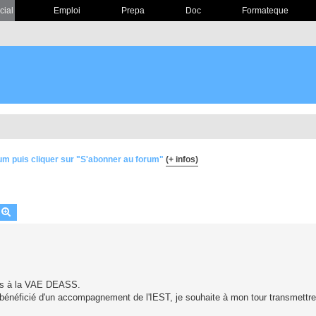
cial
Emploi
Prepa
Doc
Formateque
um puis cliquer sur "S'abonner au forum"
(+ infos)
echercher
Recherche avancée
ats à la VAE DEASS.
bénéficié d'un accompagnement de l'IEST, je souhaite à mon tour transmett