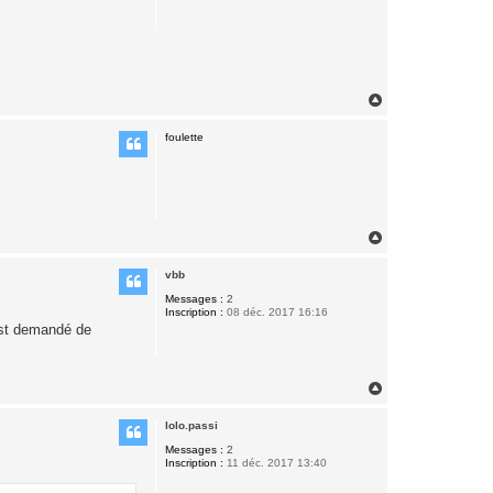
H
a
u
foulette
t
H
a
u
vbb
t
Messages :
2
Inscription :
08 déc. 2017 16:16
'est demandé de
H
a
u
lolo.passi
t
Messages :
2
Inscription :
11 déc. 2017 13:40