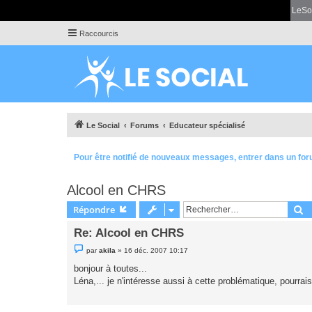
LeSo
Raccourcis
Le Social
Forums
Educateur spécialisé
Pour être notifié de nouveaux messages, entrer dans un for
Alcool en CHRS
R
Répondre
Re: Alcool en CHRS
M
par
akila
»
16 déc. 2007 10:17
e
s
bonjour à toutes...
s
Léna,... je n'intéresse aussi à cette problématique, pourra
a
g
e
n