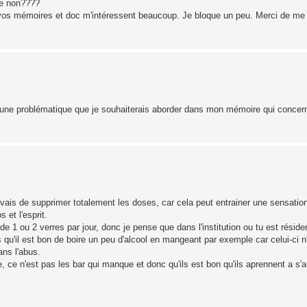
rre non????
vos mémoires et doc m'intéressent beaucoup. Je bloque un peu. Merci de me 
st une problématique que je souhaiterais aborder dans mon mémoire qui concer
uvais de supprimer totalement les doses, car cela peut entrainer une sensatio
 et l'esprit.
de 1 ou 2 verres par jour, donc je pense que dans l'institution ou tu est résiden
 qu'il est bon de boire un peu d'alcool en mangeant par exemple car celui-ci 
ans l'abus.
nte, ce n'est pas les bar qui manque et donc qu'ils est bon qu'ils aprennent a s