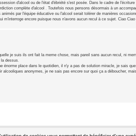
ession d'alcool ou de l'état d'ébriété s'est posée. Dans le cadre de l'écriture 
'interdiction complète d'alcool . Toutefois nous pensons désormais à un accomp
 animés par l'équipe éducative ou l'alcool serait tolérer de manières occasionn
s qui m'interroge encore puisque nous n'avons aucun recul à ce sujet. Ciao Ciao
aquelle je suis ils ont fait la meme chose, mais pareil sans aucun recul, ni me
e la dessus.
ne énorme place dans le quotidien, il n'y a pas de solution miracle, je sais qu
 venir alcooliques anonymes, je ne sais pas encore sur quoi ça a déboucher, mai