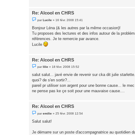
Re: Alcool en CHRS
M
par
Lucile
»
16 févr. 2008 15:41
e
s
Bonjour Léna (& les autres par la même occasion)!
s
Tu proposes des lectures et des infos autour de la problém
a
g
références. Je te remercie par avance.
e
Lucile
n
o
n
l
u
Re: Alcool en CHRS
M
par
lilie
»
18 févr. 2008 15:52
e
s
salut salut... javé envie de revenir sur cka dit julie starle
s
quoi? de s'en sortir?...
a
g
pareil pr utiliser son argent pour une bonne cause... le mec 
e
ne pense pas ke çe soit pour une mauvaise cause....
n
o
n
l
u
Re: Alcool en CHRS
M
par
emilie
»
25 févr. 2008 12:54
e
s
Salut salut!
s
a
g
Je démarre sur un poste d'accompagnatrice au quotidien dan
e