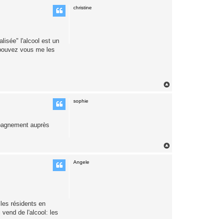
u
christine
t
lisée" l'alcool est un
, pouvez vous me les
H
a
u
sophie
t
mpagnement auprès
H
a
u
Angele
t
 les résidents en
 vend de l'alcool: les