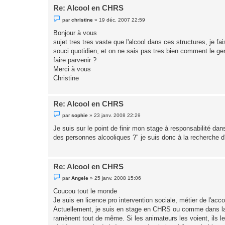
o
Re: Alcool en CHRS
n
l
M
u
par
christine
»
19 déc. 2007 22:59
e
s
Bonjour à vous
s
sujet tres tres vaste que l'alcool dans ces structures, je f
a
g
souci quotidien, et on ne sais pas tres bien comment le ger
e
faire parvenir ?
n
o
Merci à vous
n
Christine
l
u
Re: Alcool en CHRS
M
par
sophie
»
23 janv. 2008 22:29
e
s
Je suis sur le point de finir mon stage à responsabilité 
s
des personnes alcooliques ?" je suis donc à la recherche d'i
a
g
e
n
o
Re: Alcool en CHRS
n
l
M
par
Angele
»
25 janv. 2008 15:06
u
e
s
Coucou tout le monde
s
Je suis en licence pro intervention sociale, métier de l'acc
a
g
Actuellement, je suis en stage en CHRS ou comme dans la pl
e
ramènent tout de même. Si les animateurs les voient, ils les
n
o