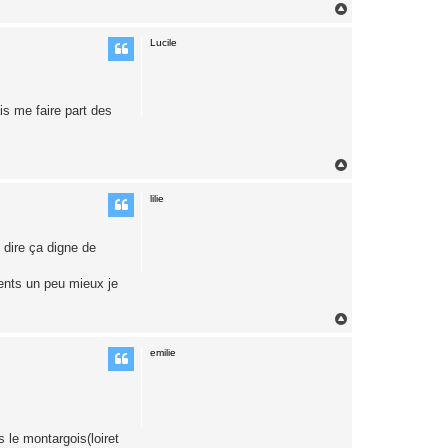
H
a
u
Lucile
t
is me faire part des
H
a
u
lilie
t
e dire ça digne de
 sents un peu mieux je
H
a
u
emilie
t
 le montargois(loiret