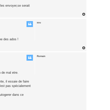
les envoyer,se serait
H
a
u
sou
t
ne des ados !
H
a
u
Romain
t
n de mal etre.
te, il essaie de faire
n'est pas spécialement
'autogerer dans ce