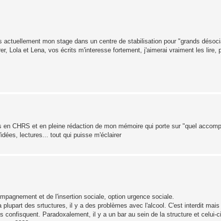
ais actuellement mon stage dans un centre de stabilisation pour "grands désocia
er, Lola et Lena, vos écrits m'interesse fortement, j'aimerai vraiment les lire
dans en CHRS et en pleine rédaction de mon mémoire qui porte sur "quel acco
dées, lectures... tout qui puisse m'éclairer
ompagnement et de l'insertion sociale, option urgence sociale.
upart des srtuctures, il y a des problèmes avec l'alcool. C'est interdit mais
 confisquent. Paradoxalement, il y a un bar au sein de la structure et celui-ci