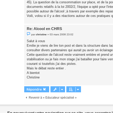
45). La question de la consommation sur place, et de la poss
n
o
documents relatifs à la loi 2002/2, l'équipe a opté pour l
n
possible autour de l'alcool ;à travers par exemple des repas
l
u
Voili, volou si il y a des réactions autour de ces pratique
Re: Alcool en CHRS
M
par
christine
»
03 mars 2008 23:02
e
s
Salut à vous
s
Emilie je viens de lire ton post et dans la structure dans l
a
g
consulter divers partenaires qui aurait pu avoir un éclairag
e
Cette question de l'alcool reste vraiment entière et prend u
n
o
stabilisation ou je fais mon stage j'ai batailler pour faire
n
courant si toutefois j'ai des pistes.
l
u
Mais le débat reste entier .
A bientot
Christine
Répondre
Revenir à « Educateur spécialisé »