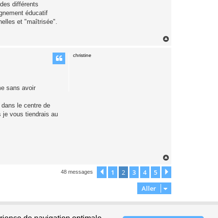
des différents
agnement éducatif
elles et "maîtrisée".
H
a
u
christine
t
me sans avoir
e dans le centre de
s je vous tiendrais au
H
a
u
1
2
3
4
5
Précédent
Suivant
48 messages
t
Aller
Supprimer les cookies
Fuseau horaire sur
UTC+02:00