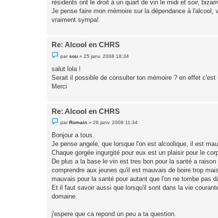
résidents ont le droit à un quart de vin le midi et soir, biza
n
Je pense faire mon mémoire sur la dépendance à l'alcool, 
l
u
vraiment sympa!
Re: Alcool en CHRS
M
par
sou
»
25 janv. 2008 18:34
e
s
salut lola !
s
Serait il possible de consulter ton mémoire ? en effet c'e
a
g
Merci
e
n
o
n
Re: Alcool en CHRS
l
u
M
par
Romain
»
26 janv. 2008 11:34
e
s
Bonjour a tous.
s
Je pense angele, que lorsque l'on est alcoolique, il est ma
a
g
Chaque gorgée ingurgité pour eux est un plaisir pour le corps
e
De plus a la base le vin est tres bon pour la santé a raison 
n
o
comprendre aux jeunes qu'il est mauvais de boire trop mais
n
mauvais pour la santé pour autant que l'on ne tombe pas d
l
u
Et il faut savoir aussi que lorsqu'il sont dans la vie coura
domaine.
j'espere que ca repond un peu a ta question.