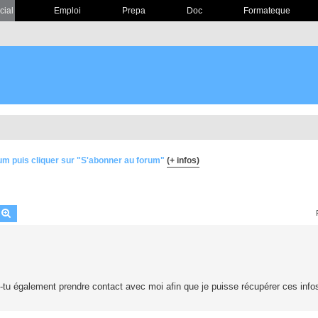
cial
Emploi
Prepa
Doc
Formateque
um puis cliquer sur "S'abonner au forum"
(+ infos)
echercher
Recherche avancée
is-tu également prendre contact avec moi afin que je puisse récupérer ces info