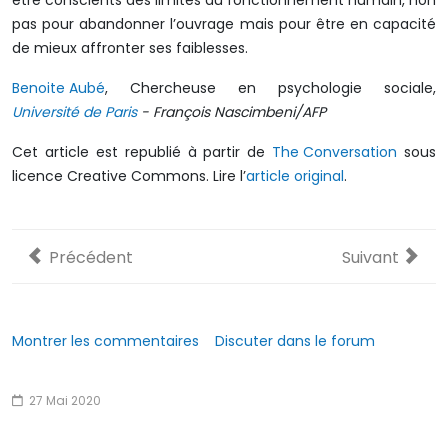
être conscients des limites du fonctionnement humain, non
pas pour abandonner l’ouvrage mais pour être en capacité
de mieux affronter ses faiblesses.
Benoite Aubé
, Chercheuse en psychologie sociale,
Université de Paris
- François Nascimbeni/AFP
Cet article est republié à partir de
The Conversation
sous
licence Creative Commons. Lire l’
article original
.
Article précédent : La solidarité au temps du Covid-
Article suivan
Précédent
Suivant
Montrer les commentaires
Discuter dans le forum
27 Mai 2020