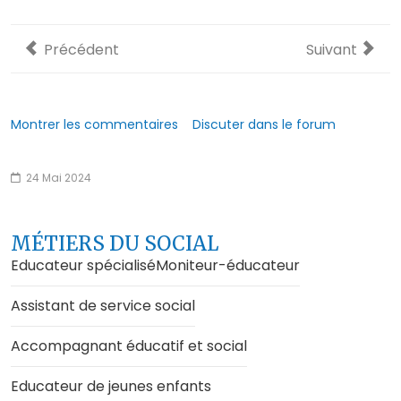
Article précédent : Sanctions scolaires : l’exclusion de
Article suivan
Précédent
Suivant
Montrer les commentaires
Discuter dans le forum
24 Mai 2024
MÉTIERS DU SOCIAL
Educateur spécialisé
Moniteur-éducateur
Assistant de service social
Accompagnant éducatif et social
Educateur de jeunes enfants