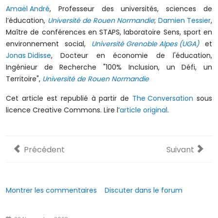
Amaël André
, Professeur des universités, sciences de
l’éducation,
Université de Rouen Normandie
;
Damien Tessier
,
Maître de conférences en STAPS, laboratoire Sens, sport en
environnement social,
Université Grenoble Alpes (UGA)
et
Jonas Didisse
, Docteur en économie de l'éducation,
Ingénieur de Recherche "100% Inclusion, un Défi, un
Territoire",
Université de Rouen Normandie
Cet article est republié à partir de
The Conversation
sous
licence Creative Commons. Lire l’
article original
.
Article précédent : Enfants placés : le numérique, un re
Article suivan
Précédent
Suivant
Montrer les commentaires
Discuter dans le forum